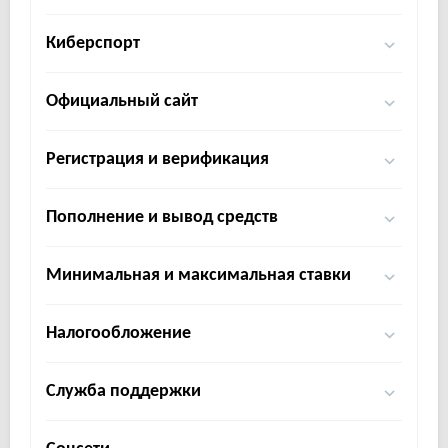
Киберспорт
Официальный сайт
Регистрация и верификация
Пополнение и вывод средств
Минимальная и максимальная ставки
Налогообложение
Служба поддержки