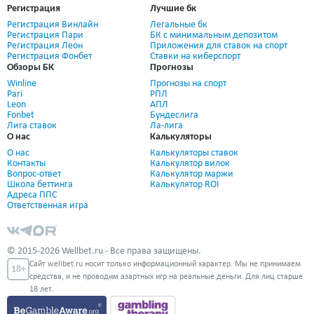
Регистрация
Лучшие бк
Регистрация Винлайн
Легальные бк
Регистрация Пари
БК с минимальным депозитом
Регистрация Леон
Приложения для ставок на спорт
Регистрация Фонбет
Ставки на киберспорт
Обзоры БК
Прогнозы
Winline
Прогнозы на спорт
Pari
РПЛ
Leon
АПЛ
Fonbet
Бундеслига
Лига ставок
Ла-лига
О нас
Калькуляторы
О нас
Калькуляторы ставок
Контакты
Калькулятор вилок
Вопрос-ответ
Калькулятор маржи
Школа беттинга
Калькулятор ROI
Адреса ППС
Ответственная игра
© 2015-2026 Wellbet.ru - Все права защищены.
Сайт wellbet.ru носит только информационный характер. Мы не принимаем
18+
средства, и не проводим азартных игр на реальные деньги. Для лиц старше
18 лет.