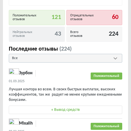
Положительных
Отрицательных
121
60
отзывов
отзывов
Нейтральных
Всего
43
224
отзывов
отзывов
Последние отзывы
(224)
Зурбон
Положительный
01.03.2025
Лучшая контора во всем. В своих быстрых выплатах, высоких
коэффициентов, так же радует не менее крутыми ежедневными
бонусами.
+ Вывод средств
Mixalih
Положительный