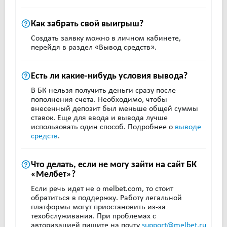
Как забрать свой выигрыш?
Создать заявку можно в личном кабинете,
перейдя в раздел «Вывод средств».
Есть ли какие-нибудь условия вывода?
В БК нельзя получить деньги сразу после
пополнения счета. Необходимо, чтобы
внесенный депозит был меньше общей суммы
ставок. Еще для ввода и вывода лучше
использовать один способ. Подробнее о
выводе
средств
.
Что делать, если не могу зайти на сайт БК
«Мелбет»?
Если речь идет не о melbet.com, то стоит
обратиться в поддержку. Работу легальной
платформы могут приостановить из-за
техобслуживания. При проблемах с
авторизацией пишите на почту
support@melbet.ru