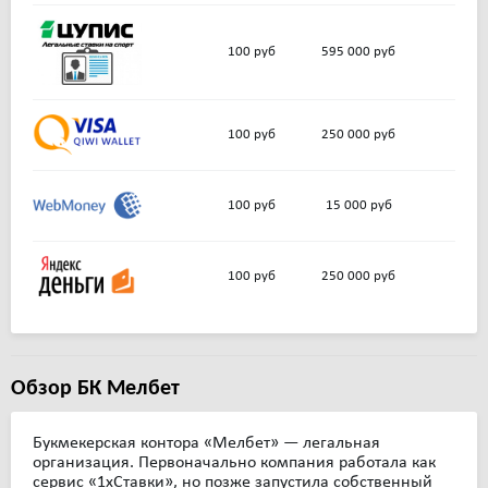
100 руб
595 000 руб
100 руб
250 000 руб
100 руб
15 000 руб
100 руб
250 000 руб
Обзор БК Мелбет
Букмекерская контора «Мелбет» — легальная
организация. Первоначально компания работала как
сервис «1хСтавки», но позже запустила собственный