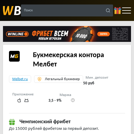
Поиск
Букмекерская контора
Мелбет
Мин. депозит
Melbet.ru
Легальный букмекер
50 руб
Приложение
Маржа
3,5 - 9%
Чемпионский фрибет
До 15000 рублей фрибетом за первый депозит.