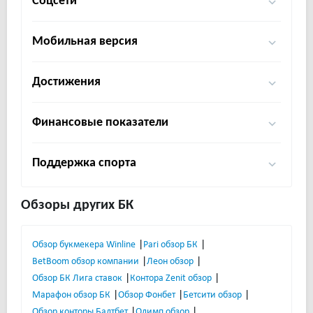
Соцсети
Мобильная версия
Достижения
Финансовые показатели
Поддержка спорта
Обзоры других БК
|
|
Обзор букмекера Winline
Pari обзор БК
|
|
BetBoom обзор компании
Леон обзор
|
|
Обзор БК Лига ставок
Контора Zenit обзор
|
|
|
Марафон обзор БК
Обзор Фонбет
Бетсити обзор
|
|
Обзор конторы Балтбет
Олимп обзор