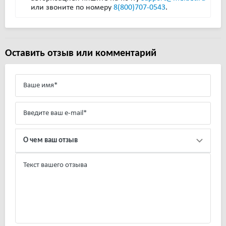
или звоните по номеру
8(800)707-0543
.
Оставить отзыв или комментарий
О чем ваш отзыв