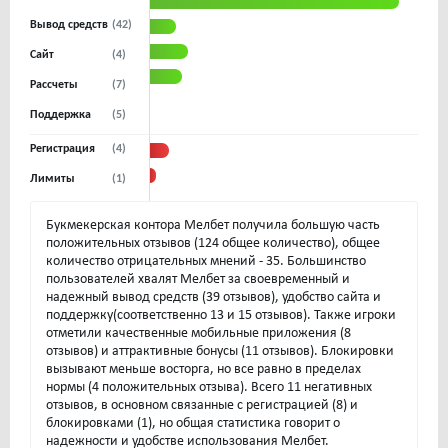
Вывод средств
(42)
Сайт
(4)
Рассчеты
(7)
Поддержка
(5)
Регистрация
(4)
Лимиты
(1)
Букмекерская контора Мелбет получила большую часть
положительных отзывов (124 общее количество), общее
количество отрицательных мнений - 35. Большинство
пользователей хвалят Мелбет за своевременный и
надежный вывод средств (39 отзывов), удобство сайта и
поддержку(соответственно 13 и 15 отзывов). Также игроки
отметили качественные мобильные приложения (8
отзывов) и аттрактивные бонусы (11 отзывов). Блокировки
вызывают меньше восторга, но все равно в пределах
нормы (4 положительных отзыва). Всего 11 негативных
отзывов, в основном связанные с регистрацией (8) и
блокировками (1), но общая статистика говорит о
надежности и удобстве использования Мелбет.