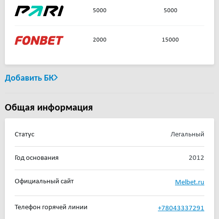
5000
5000
2000
15000
Добавить БК
Общая информация
Статус
Легальный
Год основания
2012
Официальный сайт
Melbet.ru
Телефон горячей линии
+78043337291