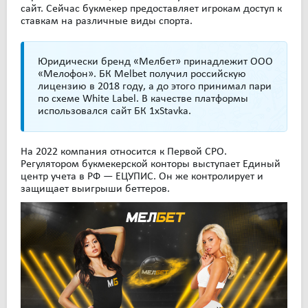
сайт. Сейчас букмекер предоставляет игрокам доступ к
ставкам на различные виды спорта.
Юридически бренд «Мелбет» принадлежит ООО
«Мелофон». БК Melbet получил российскую
лицензию в 2018 году, а до этого принимал пари
по схеме White Label. В качестве платформы
использовался сайт БК 1xStavka.
На 2022 компания относится к Первой СРО.
Регулятором букмекерской конторы выступает Единый
центр учета в РФ — ЕЦУПИС. Он же контролирует и
защищает выигрыши беттеров.