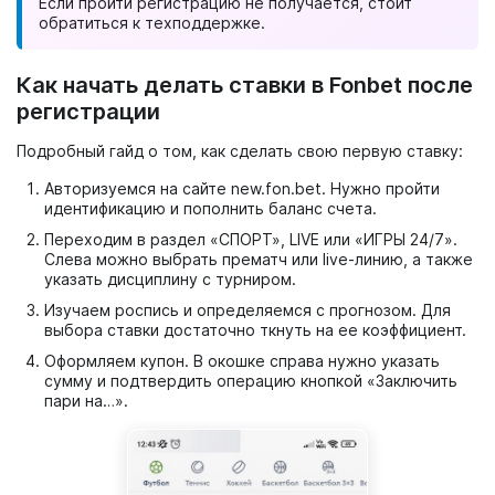
Если пройти регистрацию не получается, стоит
обратиться к техподдержке.
Как начать делать ставки в Fonbet после
регистрации
Подробный гайд о том, как сделать свою первую ставку:
Авторизуемся на сайте new.fon.bet. Нужно пройти
идентификацию и пополнить баланс счета.
Переходим в раздел «СПОРТ», LIVE или «ИГРЫ 24/7».
Слева можно выбрать прематч или live-линию, а также
указать дисциплину с турниром.
Изучаем роспись и определяемся с прогнозом. Для
выбора ставки достаточно ткнуть на ее коэффициент.
Оформляем купон. В окошке справа нужно указать
сумму и подтвердить операцию кнопкой «Заключить
пари на…».