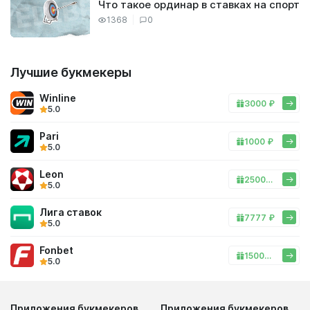
Что такое ординар в ставках на спорт
1368
0
Лучшие букмекеры
Winline
3000 ₽
5.0
Pari
1000 ₽
5.0
Leon
25000 ₽
5.0
Лига ставок
7777 ₽
5.0
Fonbet
15000 ₽
5.0
Приложения букмекеров
Приложения букмекеров