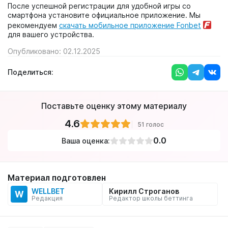
После успешной регистрации для удобной игры со
смартфона установите официальное приложение. Мы
рекомендуем
скачать мобильное приложение Fonbet
для вашего устройства.
Опубликовано: 02.12.2025
Поделиться:
Поставьте оценку этому материалу
4.6
51 голос
0.0
Ваша оценка:
Материал подготовлен
WELLBET
Кирилл Строганов
W
Редакция
Редактор школы беттинга