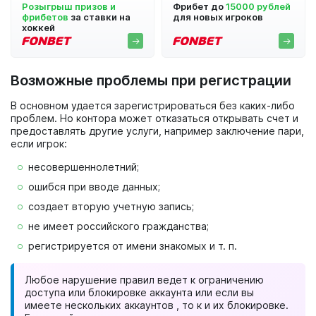
Розыгрыш призов и
Фрибет до
15000 рублей
фрибетов
за ставки на
для новых игроков
хоккей
Возможные проблемы при регистрации
В основном удается зарегистрироваться без каких-либо
проблем. Но контора может отказаться открывать счет и
предоставлять другие услуги, например заключение пари,
если игрок:
несовершеннолетний;
ошибся при вводе данных;
создает вторую учетную запись;
не имеет российского гражданства;
регистрируется от имени знакомых и т. п.
Любое нарушение правил ведет к ограничению
доступа или блокировке аккаунта или если вы
имеете нескольких аккаунтов , то к и их блокировке.