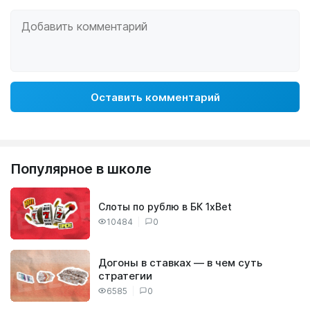
Оставить комментарий
Популярное в школе
Слоты по рублю в БК 1xBet
10484
0
Догоны в ставках — в чем суть
стратегии
6585
0