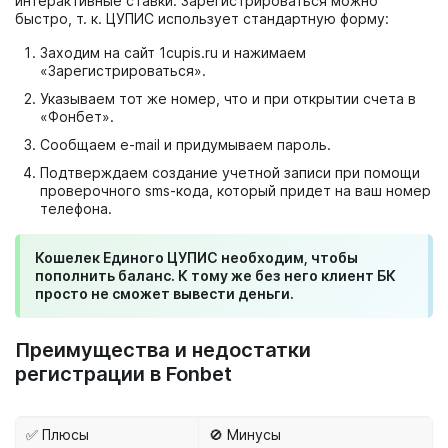
интерактивные ставки. Зарегистрироваться можно
быстро, т. к. ЦУПИС использует стандартную форму:
Заходим на сайт 1cupis.ru и нажимаем
«Зарегистрироваться».
Указываем тот же номер, что и при открытии счета в
«Фонбет».
Сообщаем e-mail и придумываем пароль.
Подтверждаем создание учетной записи при помощи
проверочного sms-кода, который придет на ваш номер
телефона.
Кошелек Единого ЦУПИС необходим, чтобы
пополнить баланс. К тому же без него клиент БК
просто не сможет вывести деньги.
Преимущества и недостатки
регистрации в Fonbet
✅ Плюсы
🚫 Минусы