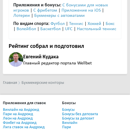
Приложения и бонусы:
С бонусами для новых
игроков
|
С фрибетом
|
Приложение на iOS
|
Лотереи
|
Букмекеры с автоматами
По видам спорта:
Футбол
|
Теннис
|
Хоккей
|
Бокс
|
Волейбол
|
Баскетбол
|
UFC
|
Настольный теннис
Рейтинг собрал и подготовил
Евгений Кудака
Главный редактор портала Wellbet
Главная
Букмекерские конторы
Приложения для ставок
Бонусы
Винлайн на Андроид
Бонусы
Пари на Андроид
Бонусы без депозита
Леон на Андроид
Бонусы за депозит
Фонбет на Андроид
Винлайн
Лига ставок на Андроид
Пари