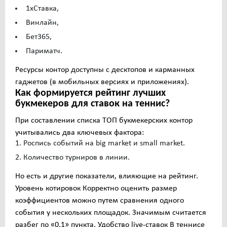
1хСтавка,
Винлайн,
Бет365,
Париматч.
Ресурсы контор доступны с десктопов и карманных
гаджетов (в мобильных версиях и приложениях).
Как формируется рейтинг лучших
букмекеров для ставок на теннис?
При составлении списка ТОП букмекерских контор
учитывались два ключевых фактора:
Роспись событий на big market и small market.
Количество турниров в линии.
Но есть и другие показатели, влияющие на рейтинг.
Уровень котировок Корректно оценить размер
коэффициентов можно путем сравнения одного
события у нескольких площадок. Значимым считается
разбег по «0.1» пункта. Удобство live-ставок В теннисе