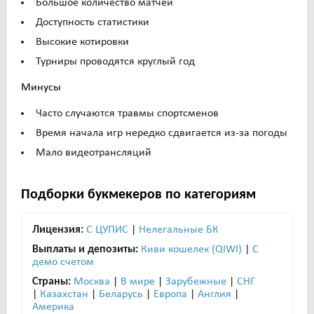
Большое количество матчей
Доступность статистики
Высокие котировки
Турниры проводятся круглый год
Минусы
Часто случаются травмы спортсменов
Время начала игр нередко сдвигается из-за погоды
Мало видеотрансляций
Подборки букмекеров по категориям
Лицензия:
С ЦУПИС
|
Нелегальные БК
Выплаты и депозиты:
Киви кошелек (QIWI)
|
С
демо счетом
Страны:
Москва
|
В мире
|
Зарубежные
|
СНГ
|
Казахстан
|
Беларусь
|
Европа
|
Англия
|
Америка