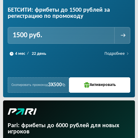
БЕТСИТИ: фрибеты до 1500 рублей за
регистрацию по промокоду
1500 руб.
Подробнее
/
3X500
Активировать
Скопировать промокод
Pari: фрибеты до 6000 рублей для новых
игроков