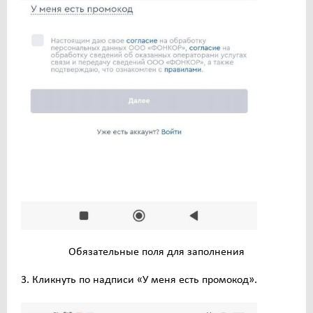
Обязательные поля для заполнения
Кликнуть по надписи «У меня есть промокод».