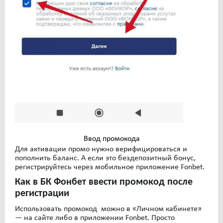
Ввод промокода
Для активации промо нужно верифицироваться и
пополнить баланс. А если это бездепозитный бонус,
регистрируйтесь через мобильное приложение Fonbet.
Как в БК Фонбет ввести промокод после
регистрации
Использовать промокод можно в «Личном кабинете»
— на сайте либо в приложении Fonbet. Просто