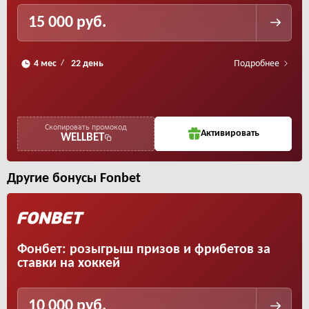
15 000 руб.
Подробнее
/
Скопировать промокод
Активировать
WELLBET
Другие бонусы Fonbet
Фонбет: розыгрыш призов и фрибетов за
ставки на хоккей
10 000 руб.