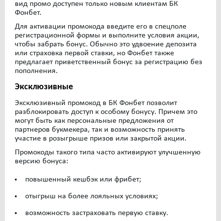
вид промо доступен только новым клиентам БК
Фонбет.
Для активации промокода введите его в спецполе
регистрационной формы и выполните условия акции,
чтобы забрать бонус. Обычно это удвоение депозита
или страховка первой ставки, но Фонбет также
предлагает приветственный бонус за регистрацию без
пополнения.
Эксклюзивные
Эксклюзивный промокод в БК Фонбет позволит
разблокировать доступ к особому бонусу. Причем это
могут быть как персональные предложения от
партнеров букмекера, так и возможность принять
участие в розыгрыше призов или закрытой акции.
Промокоды такого типа часто активируют улучшенную
версию бонуса:
повышенный кешбэк или фрибет;
отыгрыш на более лояльных условиях;
возможность застраховать первую ставку.