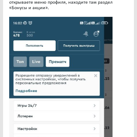
открываете меню профиля, находите там раздел
«Бонусы и акции».