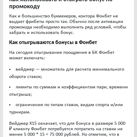
промокоду
Как и большинство букмекеров, контора Фонбет не
выдает фрибеты просто так. Обычно после активации
промокода необходимо выполнить ряд условий, чтобы
забрать и использовать бонус.
Как отыгрываются бонусы в Фонбет
На сегодня отыгрывание поощрения в БК Фонбет
может включать:
вейджер — множитель для расчета минимального
оборота ставок;
лимиты по суммам и коэффициентам пари, времени
отыгрыша;
ограничения по типам ставок, видам спорта и/или
турнирам.
Вейджер Х15 означает, что для бонуса в размере 5 000
₽ клиенту Фонбет потребуется потратить на ставки не
менее 5 000 * 15 = 75 000 рублей. Но отметим, что в