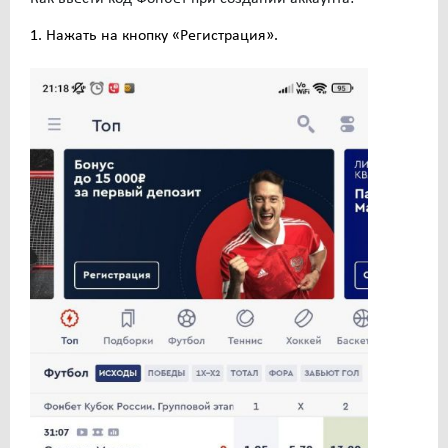
Нажать на кнопку «Регистрация».