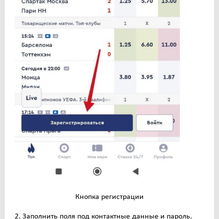
Кнопка регистрации
Заполнить поля под контактные данные и пароль.