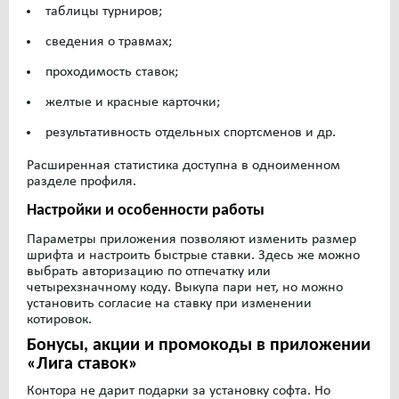
таблицы турниров;
сведения о травмах;
проходимость ставок;
желтые и красные карточки;
результативность отдельных спортсменов и др.
Расширенная статистика доступна в одноименном
разделе профиля.
Настройки и особенности работы
Параметры приложения позволяют изменить размер
шрифта и настроить быстрые ставки. Здесь же можно
выбрать авторизацию по отпечатку или
четырехзначному коду. Выкупа пари нет, но можно
установить согласие на ставку при изменении
котировок.
Бонусы, акции и промокоды в приложении
«Лига ставок»
Контора не дарит подарки за установку софта. Но