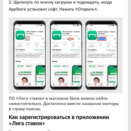
Щелкнуть по значку загрузки и подождать, когда
AppStore установит софт. Нажать «Открыть».
ПО «Лига ставок» в магазине Store можно найти
самостоятельно. Достаточно ввести название конторы
в строку поиска.
Как зарегистрироваться в приложении
«Лига ставок»