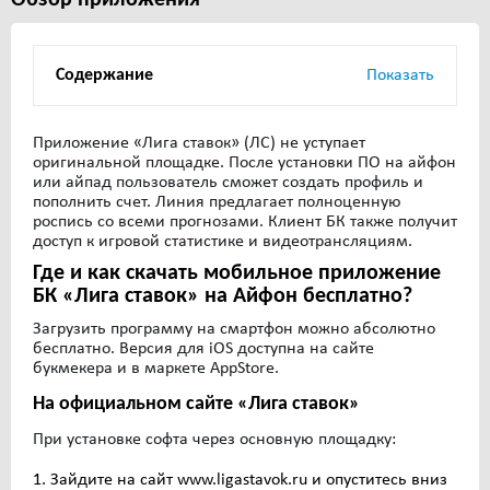
Содержание
Показать
Приложение «Лига ставок» (ЛС) не уступает
оригинальной площадке. После установки ПО на айфон
или айпад пользователь сможет создать профиль и
пополнить счет. Линия предлагает полноценную
роспись со всеми прогнозами. Клиент БК также получит
доступ к игровой статистике и видеотрансляциям.
Где и как скачать мобильное приложение
БК «Лига ставок» на Айфон бесплатно?
Загрузить программу на смартфон можно абсолютно
бесплатно. Версия для iOS доступна на сайте
букмекера и в маркете AppStore.
На официальном сайте «Лига ставок»
При установке софта через основную площадку:
Зайдите на сайт www.ligastavok.ru и опуститесь вниз