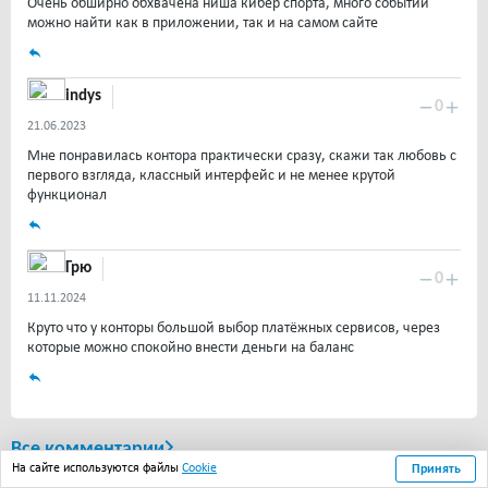
Очень обширно обхвачена ниша кибер спорта, много событий
можно найти как в приложении, так и на самом сайте
indys
0
21.06.2023
Мне понравилась контора практически сразу, скажи так любовь с
первого взгляда, классный интерфейс и не менее крутой
функционал
Грю
0
11.11.2024
Круто что у конторы большой выбор платёжных сервисов, через
которые можно спокойно внести деньги на баланс
Все комментарии
На сайте используются файлы
Cookie
Принять