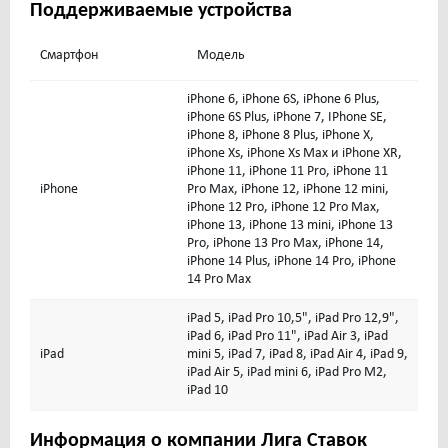
Поддерживаемые устройства
Смартфон
Модель
iPhone 6, iPhone 6S, iPhone 6 Plus,
iPhone 6S Plus, iPhone 7, IPhone SE,
iPhone 8, iPhone 8 Plus, iPhone X,
iPhone Xs, iPhone Xs Max и iPhone XR,
iPhone 11, iPhone 11 Pro, iPhone 11
iPhone
Pro Max, iPhone 12, iPhone 12 mini,
iPhone 12 Pro, iPhone 12 Pro Max,
iPhone 13, iPhone 13 mini, iPhone 13
Pro, iPhone 13 Pro Max, iPhone 14,
iPhone 14 Plus, iPhone 14 Pro, iPhone
14 Pro Max
iPad 5, iPad Pro 10,5", iPad Pro 12,9",
iPad 6, iPad Pro 11", iPad Air 3, iPad
iPad
mini 5, iPad 7, iPad 8, iPad Air 4, iPad 9,
iPad Air 5, iPad mini 6, iPad Pro M2,
iPad 10
Информация о компании Лига Ставок