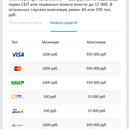
через СБП или терминал можно внести до 15 000. В
остальных случаях максимум равен 60 или 595 тыс.
руб.
Пополнение счета
Вывод средств
Тип
Минимум
Максимум
Ком
1000 руб.
595 000 руб
1000 руб.
595 000 руб
1000 руб.
550 000 руб
100 руб.
15 000 руб
100 руб.
15 000 руб
1000 руб.
595 000 руб