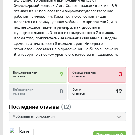
Большинство отзывов о приложении на iOS от
букмекерской конторы Лига Ставок - положительные. В 9
отзывах из 12 пользователи выражают удовлетворение
работой приложения. Заметно, что основной акцент
делается на преимуществах мобильных приложений, что
подтверждают такие параметры, как удобство и
функциональность. Этот аспект выделяется в 7 отзывах.
Кроме того, положительные моменты связаны с выводом
средств, о чем говорят 3 комментария. Ни одного
отрицательного мнения о приложении не было выражено.
Это говорит о высоком уровне его качества и надежности.
Положительных
Отрицательных
9
3
отзывов
отзывов
Нейтральных
Всего
0
12
отзывов
отзывов
Последние отзывы
(12)
Karen