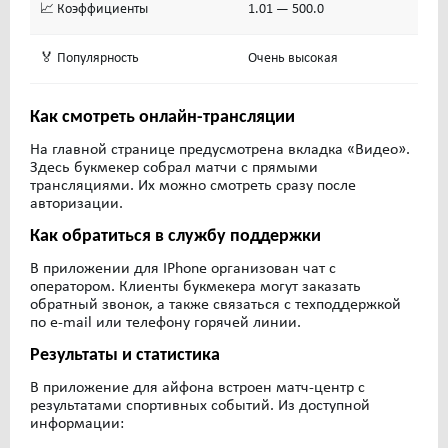
📈 Коэффициенты
1.01 — 500.0
1.0
🏅 Популярность
Очень высокая
Вы
Как смотреть онлайн-трансляции
На главной странице предусмотрена вкладка «Видео».
Здесь букмекер собрал матчи с прямыми
трансляциями. Их можно смотреть сразу после
авторизации.
Как обратиться в службу поддержки
В приложении для IPhone организован чат с
оператором. Клиенты букмекера могут заказать
обратный звонок, а также связаться с техподдержкой
по e-mail или телефону горячей линии.
Результаты и статистика
В приложение для айфона встроен матч-центр с
результатами спортивных событий. Из доступной
информации: