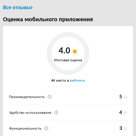
Все отзывы
Оценка мобильного приложения
4.0
Итоговая оценка
#4 место в
рейтинге
5
Производительность
/5
4
Удобство использования
/5
3
Функциональность
/5