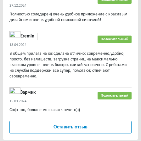
Положительный
27.12.2024
Полностью соледарен) очень удобное приложение с красивым
дизайном и очень удобной поисковой системой!
Eremin
Положительный
13.04.2024
В общем прилага на ios сделанa отлично: современно,удобно,
просто, без излишеств, загрузка страниц на максимально
высоком уровне - очень быстро, считай мгновенно. С ребятами
из службы поддержки все супер, помогают, отвечают
своевременно.
Зармик
Положительный
15.03.2024
Софт топ, больше тут сказать нечего)))
Оставить отзыв