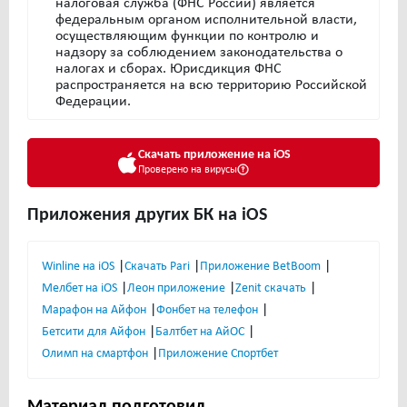
налоговая служба (ФНС России) является
федеральным органом исполнительной власти,
осуществляющим функции по контролю и
надзору за соблюдением законодательства о
налогах и сборах. Юрисдикция ФНС
распространяется на всю территорию Российской
Федерации.
Скачать приложение на iOS
Проверено на вирусы
Приложения других БК на iOS
|
|
|
Winline на iOS
Скачать Pari
Приложение BetBoom
|
|
|
Мелбет на iOS
Леон приложение
Zenit скачать
|
|
Марафон на Айфон
Фонбет на телефон
|
|
Бетсити для Айфон
Балтбет на АйОС
|
Олимп на смартфон
Приложение Спортбет
Материал подготовил