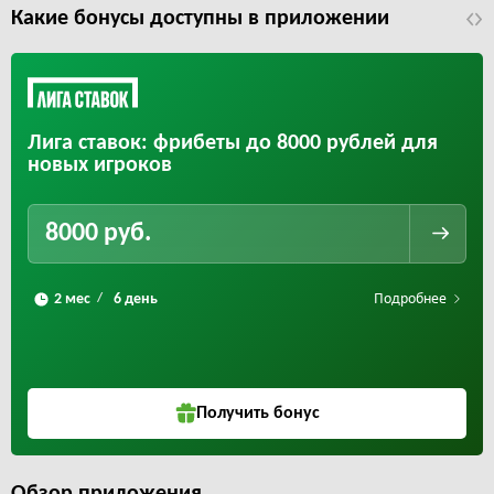
Какие бонусы доступны в приложении
Лига ставок: фрибеты до 8000 рублей для
новых игроков
8000 руб.
Подробнее
/
Получить бонус
Обзор приложения