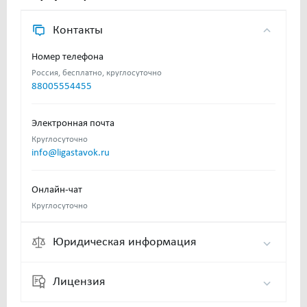
Контакты
Номер телефона
Россия, бесплатно, круглосуточно
88005554455
Электронная почта
Круглосуточно
info@ligastavok.ru
Онлайн-чат
Круглосуточно
Юридическая информация
Лицензия