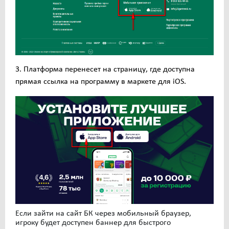
Платформа перенесет на страницу, где доступна
прямая ссылка на программу в маркете для iOS.
Если зайти на сайт БК через мобильный браузер,
игроку будет доступен баннер для быстрого