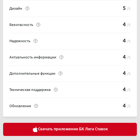
5
Дизайн
/5
4
Безопасность
/5
4
Надежность
/5
4
Актуальность информации
/5
4
Дополнительные функции
/5
4
Техническая поддержка
/5
4
Обновления
/5
Скачать приложение БК Лига Ставок