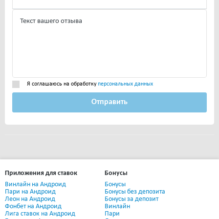
Я соглашаюсь на обработку
персональных данных
Отправить
Приложения для ставок
Бонусы
Винлайн на Андроид
Бонусы
Пари на Андроид
Бонусы без депозита
Леон на Андроид
Бонусы за депозит
Фонбет на Андроид
Винлайн
Лига ставок на Андроид
Пари