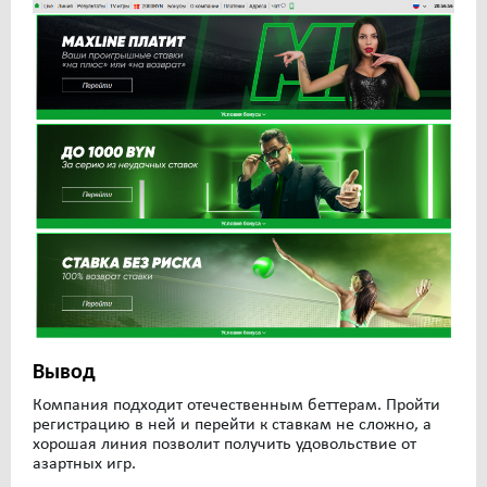
Вывод
Компания подходит отечественным беттерам. Пройти
регистрацию в ней и перейти к ставкам не сложно, а
хорошая линия позволит получить удовольствие от
азартных игр.