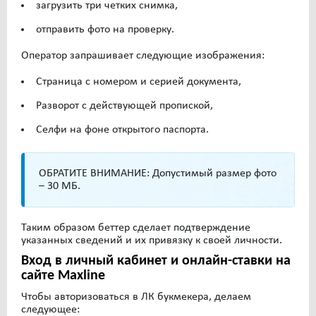
загрузить три четких снимка,
отправить фото на проверку.
Оператор запрашивает следующие изображения:
Страница с номером и серией документа,
Разворот с действующей пропиской,
Селфи на фоне открытого паспорта.
ОБРАТИТЕ ВНИМАНИЕ: Допустимый размер фото
– 30 МБ.
Таким образом беттер сделает подтверждение
указанных сведений и их привязку к своей личности.
Вход в личный кабинет и онлайн-ставки на
сайте Maxline
Чтобы авторизоваться в ЛК букмекера, делаем
следующее: