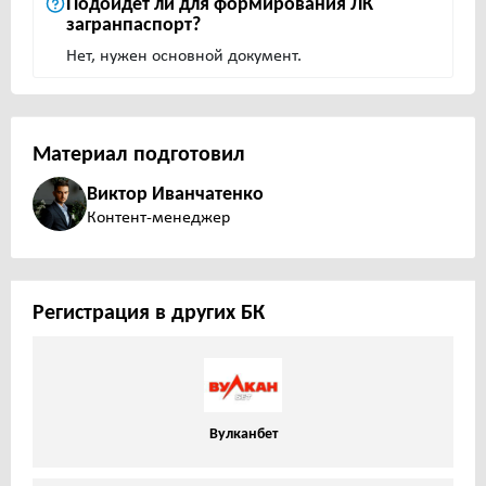
Подойдет ли для формирования ЛК
загранпаспорт?
Нет, нужен основной документ.
Материал подготовил
Виктор Иванчатенко
Контент-менеджер
Регистрация в других БК
Вулканбет