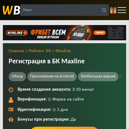
Поиск
Главная
>
Рейтинг БК
>
Maxline
Регистрация в БК Maxline
Обзор
Приложение на Android
Мобильная версия
От
Время создания аккаунта:
3-10 минут
Верификация:
Форма на сайте
Идентификация:
2 дня
Бонусы при регистрации:
Да