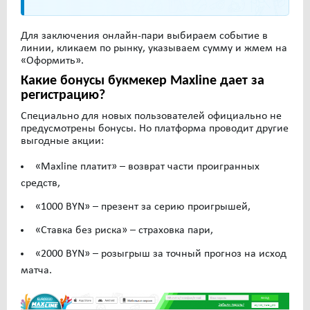
Для заключения онлайн-пари выбираем событие в
линии, кликаем по рынку, указываем сумму и жмем на
«Оформить».
Какие бонусы букмекер Maxline дает за
регистрацию?
Специально для новых пользователей официально не
предусмотрены бонусы. Но платформа проводит другие
выгодные акции:
«Maxline платит» – возврат части проигранных
средств,
«1000 BYN» – презент за серию проигрышей,
«Ставка без риска» – страховка пари,
«2000 BYN» – розыгрыш за точный прогноз на исход
матча.