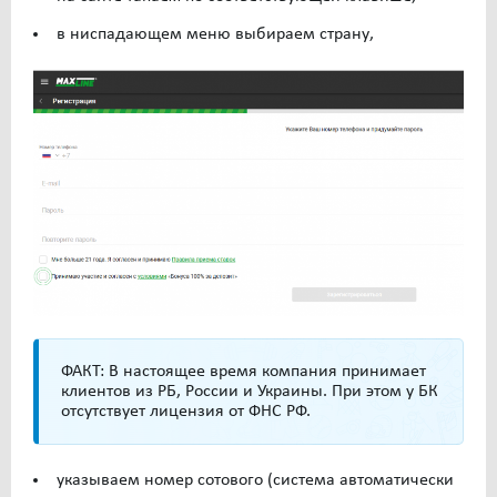
в ниспадающем меню выбираем страну,
ФАКТ: В настоящее время компания принимает
клиентов из РБ, России и Украины. При этом у БК
отсутствует лицензия от ФНС РФ.
указываем номер сотового (система автоматически