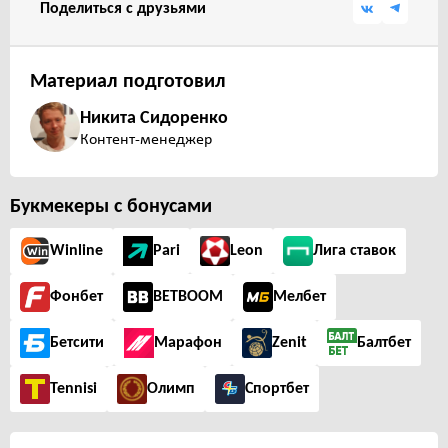
Поделиться с друзьями
Материал подготовил
Никита Сидоренко
Контент-менеджер
Букмекеры с бонусами
Winline
Pari
Leon
Лига ставок
Фонбет
BETBOOM
Мелбет
Бетсити
Марафон
Zenit
Балтбет
Tennisi
Олимп
Спортбет