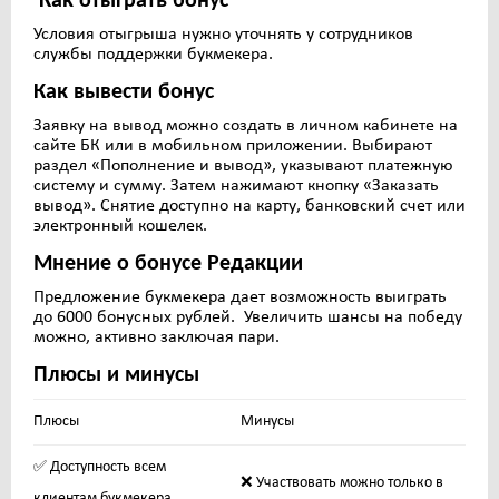
Как отыграть бонус
Условия отыгрыша нужно уточнять у сотрудников
службы поддержки букмекера.
Как вывести бонус
Заявку на вывод можно создать в личном кабинете на
сайте БК или в мобильном приложении. Выбирают
раздел «Пополнение и вывод», указывают платежную
систему и сумму. Затем нажимают кнопку «Заказать
вывод». Снятие доступно на карту, банковский счет или
электронный кошелек.
Мнение о бонусе Редакции
Предложение букмекера дает возможность выиграть
до 6000 бонусных рублей. Увеличить шансы на победу
можно, активно заключая пари.
Плюсы и минусы
Плюсы
Минусы
✅ Доступность всем
❌ Участвовать можно только в
клиентам букмекера