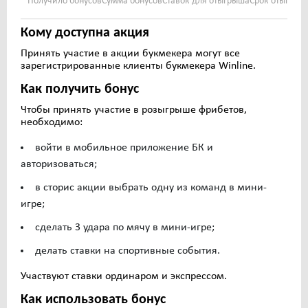
Получило бонусов
Сумма бонусов
Ставок для отыгрыша
Срок отыгрыш
Кому доступна акция
Принять участие в акции букмекера могут все
зарегистрированные клиенты букмекера Winline.
Как получить бонус
Чтобы принять участие в розыгрыше фрибетов,
необходимо:
войти в мобильное приложение БК и
авторизоваться;
в сторис акции выбрать одну из команд в мини-
игре;
сделать 3 удара по мячу в мини-игре;
делать ставки на спортивные события.
Участвуют ставки ординаром и экспрессом.
Как использовать бонус