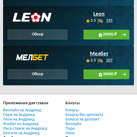
Leon
2.5
195
Обзор
20000 ₽
Мелбет
2.5
207
Обзор
30000 ₽
Приложения для ставок
Бонусы
Винлайн на Андроид
Бонусы
Пари на Андроид
Бонусы без депозита
Леон на Андроид
Бонусы за депозит
Фонбет на Андроид
Винлайн
Лига ставок на Андроид
Пари
Бетсити на Андроид
Леон