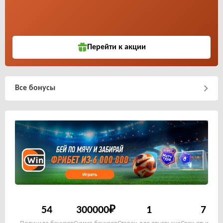
Перейти к акции
Все бонусы
54
300000₽
1
7