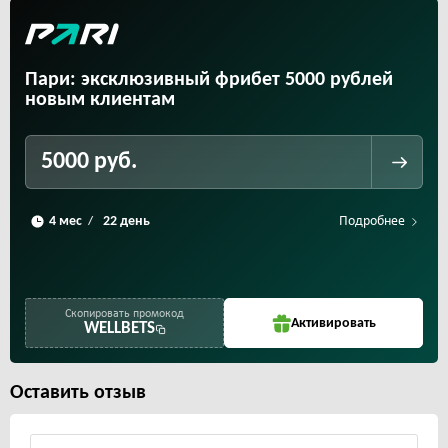
Пари: эксклюзивный фрибет 5000 рублей
новым клиентам
5000 руб.
Подробнее
/
Скопировать промокод
Активировать
WELLBETS
Оставить отзыв