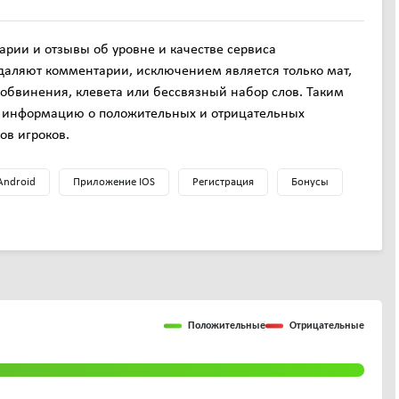
рии и отзывы об уровне и качестве сервиса
даляют комментарии, исключением является только мат,
бвинения, клевета или бессвязный набор слов. Таким
ю информацию о положительных и отрицательных
ов игроков.
Android
Приложение IOS
Регистрация
Бонусы
Положительные
Отрицательные