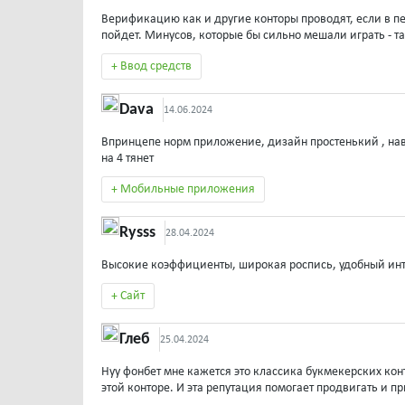
Верификацию как и другие конторы проводят, если в пе
пойдет. Минусов, которые бы сильно мешали играть - та
+ Ввод средств
Dava
14.06.2024
Впринцепе норм приложение, дизайн простенький , нав
на 4 тянет
+ Мобильные приложения
Rysss
28.04.2024
Высокие коэффициенты, широкая роспись, удобный инт
+ Сайт
Глеб
25.04.2024
Нуу фонбет мне кажется это классика букмекерских кон
этой конторе. И эта репутация помогает продвигать и 