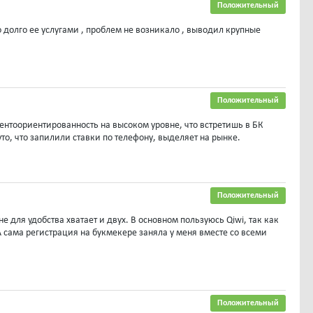
Положительный
 долго ее услугами , проблем не возникало , выводил крупные
Положительный
ентоориентированность на высоком уровне, что встретишь в БК
о, что запилили ставки по телефону, выделяет на рынке.
Положительный
 для удобства хватает и двух. В основном пользуюсь Qiwi, так как
А сама регистрация на букмекере заняла у меня вместе со всеми
Положительный