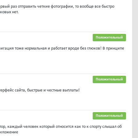
рвый раз отправить четкие фотографии, то вообще все быстро
ковых нет.
Положительный
игация тоже нормальная и работает вроде без глюков! В принципе
Положительный
ерфейс сайта, быстрые и честные выплаты!
Положительный
тор, каждый человек который относится как то к спорту слышал об
приложение