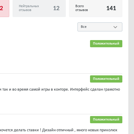
Нейтральных
Всего
2
12
141
отзывов
отзывов
Положительный
Положительный
и так и во время самой игры в конторе. Интерфейс сделан грамотно
Положительный
очется делать ставки ! Дизайн отличный , много новых приколюх