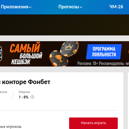
Приложения
Прогнозы
ЧМ-26
 конторе Фонбет
ение
Маржа
7 - 8%
Начать играть
вых игроков.