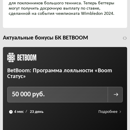
для поклонников большого тенниса. Теперь беттеры
могут получить досрочную выплату по ставке,
сделанной на события чемпионата Wimbledon 2024.
Актуальные бонусы БК BETBOOM
BetBoom: Программа лояльности «Boom
Статус»
50 000 руб.
Подробнее
/