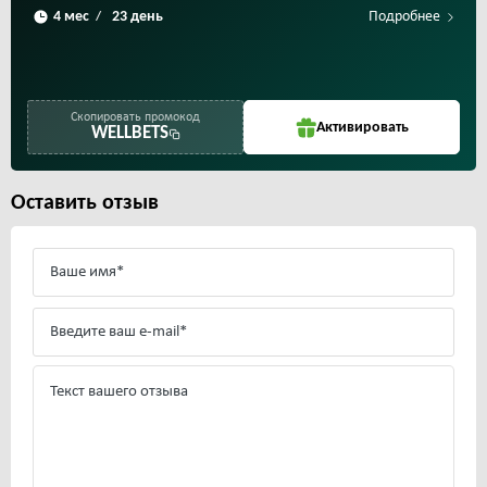
Подробнее
/
Скопировать промокод
Активировать
WELLBETS
Оставить отзыв