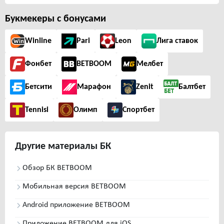
Букмекеры с бонусами
Winline
Pari
Leon
Лига ставок
Фонбет
BETBOOM
Мелбет
Бетсити
Марафон
Zenit
Балтбет
Tennisi
Олимп
Спортбет
Другие
материалы БК
Обзор БК BETBOOM
Мобильная версия BETBOOM
Android приложение BETBOOM
Приложение BETBOOM для iOS