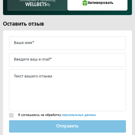
Скопировать промокод
Активировать
WELLBETS
Оставить отзыв
Я соглашаюсь на обработку
персональных данных
Отправить