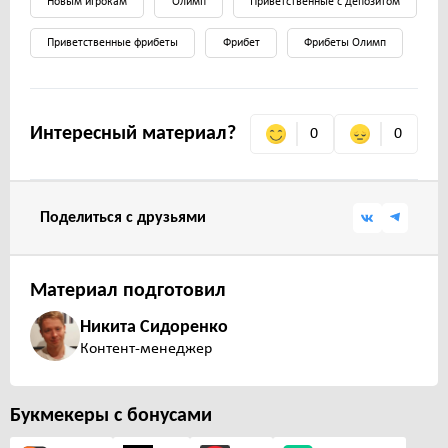
Новым игрокам
Олимп
Приветственные с депозитом
Приветственные фрибеты
Фрибет
Фрибеты Олимп
Интересный материал?
0
0
Поделиться с друзьями
Материал подготовил
Никита Сидоренко
Контент-менеджер
Букмекеры с бонусами