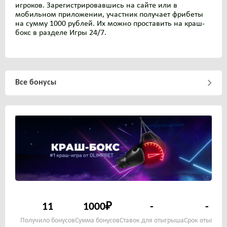
игроков. Зарегистрировавшись на сайте или в
мобильном приложении, участник получает фрибеты
на сумму 1000 рублей. Их можно проставить на краш-
бокс в разделе Игры 24/7.
Все бонусы
11
1000₽
-
-
Получило бонусов
Сумма бонусов
Ставок для отыгрыша
Срок отыгрыш