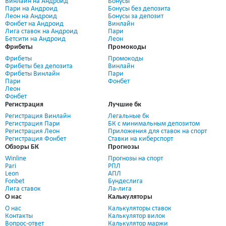
Винлайн на Андроид
Бонусы
Пари на Андроид
Бонусы без депозита
Леон на Андроид
Бонусы за депозит
Фонбет на Андроид
Винлайн
Лига ставок на Андроид
Пари
Бетсити на Андроид
Леон
Фрибеты
Промокоды
Фрибеты
Промокоды
Фрибеты без депозита
Винлайн
Фрибеты Винлайн
Пари
Пари
Фонбет
Леон
Фонбет
Регистрация
Лучшие бк
Регистрация Винлайн
Легальные бк
Регистрация Пари
БК с минимальным депозитом
Регистрация Леон
Приложения для ставок на спорт
Регистрация Фонбет
Ставки на киберспорт
Обзоры БК
Прогнозы
Winline
Прогнозы на спорт
Pari
РПЛ
Leon
АПЛ
Fonbet
Бундеслига
Лига ставок
Ла-лига
О нас
Калькуляторы
О нас
Калькуляторы ставок
Контакты
Калькулятор вилок
Вопрос-ответ
Калькулятор маржи