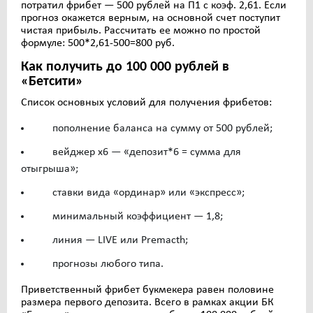
потратил фрибет — 500 рублей на П1 с коэф. 2,61. Если
прогноз окажется верным, на основной счет поступит
чистая прибыль. Рассчитать ее можно по простой
формуле: 500*2,61-500=800 руб.
Как получить до 100 000 рублей в
«Бетсити»
Список основных условий для получения фрибетов:
пополнение баланса на сумму от 500 рублей;
вейджер x6 — «депозит*6 = сумма для
отыгрыша»;
ставки вида «ординар» или «экспресс»;
минимальный коэффициент — 1,8;
линия — LIVE или Premacth;
прогнозы любого типа.
Приветственный фрибет букмекера равен половине
размера первого депозита. Всего в рамках акции БК