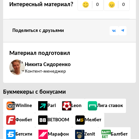
Интересный материал?
0
0
Поделиться с друзьями
Материал подготовил
Никита Сидоренко
Контент-менеджер
Букмекеры с бонусами
Winline
Pari
Leon
Лига ставок
Фонбет
BETBOOM
Мелбет
Бетсити
Марафон
Zenit
Балтбет