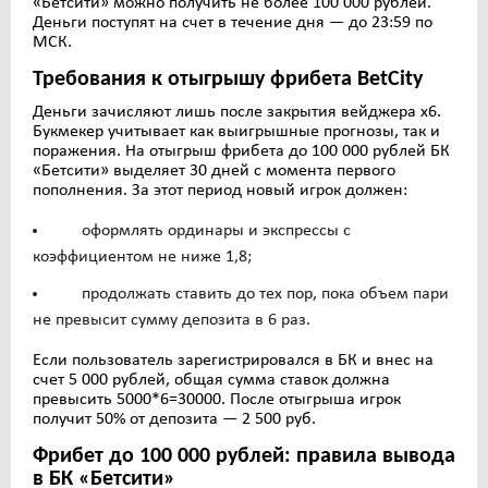
«Бетсити» можно получить не более 100 000 рублей.
Деньги поступят на счет в течение дня — до 23:59 по
МСК.
Требования к отыгрышу фрибета BetCity
Деньги зачисляют лишь после закрытия вейджера x6.
Букмекер учитывает как выигрышные прогнозы, так и
поражения. На отыгрыш фрибета до 100 000 рублей БК
«Бетсити» выделяет 30 дней с момента первого
пополнения. За этот период новый игрок должен:
оформлять ординары и экспрессы с
коэффициентом не ниже 1,8;
продолжать ставить до тех пор, пока объем пари
не превысит сумму депозита в 6 раз.
Если пользователь зарегистрировался в БК и внес на
счет 5 000 рублей, общая сумма ставок должна
превысить 5000*6=30000. После отыгрыша игрок
получит 50% от депозита — 2 500 руб.
Фрибет до 100 000 рублей: правила вывода
в БК «Бетсити»