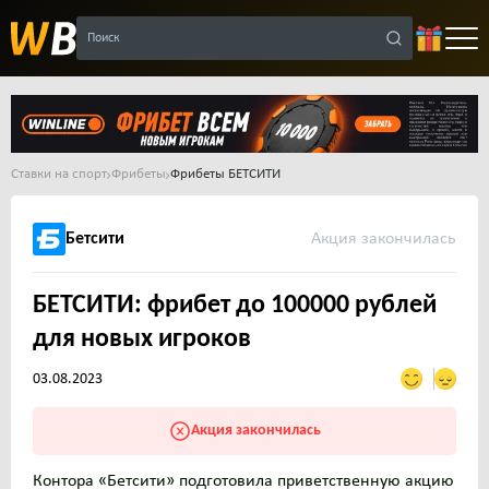
Поиск
Ставки на спорт
Фрибеты
Фрибеты БЕТСИТИ
Бетсити
БЕТСИТИ: фрибет до 100000 рублей
для новых игроков
03.08.2023
Контора «Бетсити» подготовила приветственную акцию