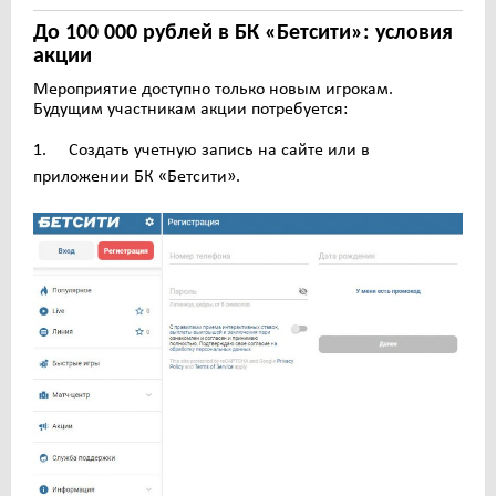
До 100 000 рублей в БК «Бетсити»: условия
акции
Мероприятие доступно только новым игрокам.
Будущим участникам акции потребуется:
Создать учетную запись на сайте или в
приложении БК «Бетсити».