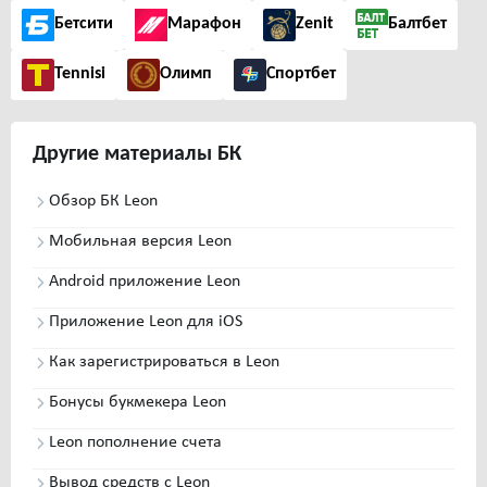
Бетсити
Марафон
Zenit
Балтбет
Tennisi
Олимп
Спортбет
Другие
материалы БК
Обзор БК Leon
Мобильная версия Leon
Android приложение Leon
Приложение Leon для iOS
Как зарегистрироваться в Leon
Бонусы букмекера Leon
Leon пополнение счета
Вывод средств с Leon