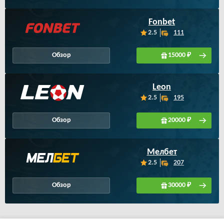
Fonbet
2.5
111
Обзор
15000 ₽
Leon
2.5
195
Обзор
20000 ₽
Мелбет
2.5
207
Обзор
30000 ₽