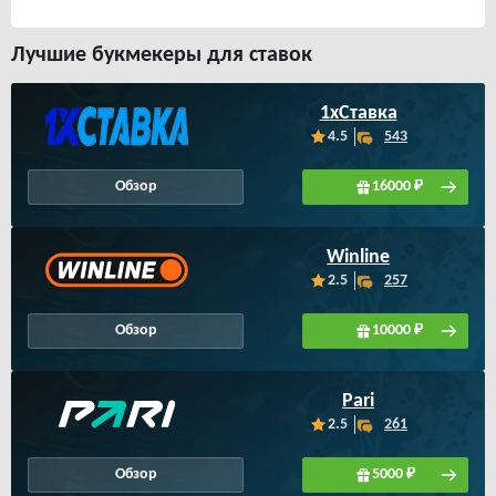
Лучшие букмекеры для ставок
1xСтавка
4.5
543
Обзор
16000 ₽
Winline
2.5
257
Обзор
10000 ₽
Pari
2.5
261
Обзор
5000 ₽