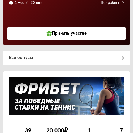
Подробнее
/
Принять участие
Все бонусы
39
20 000₽
1
7