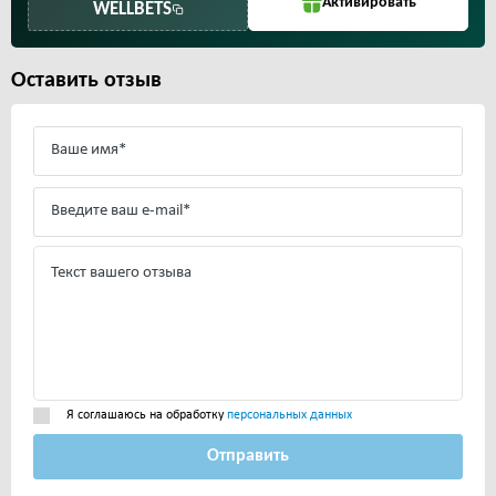
Активировать
WELLBETS
Оставить отзыв
Я соглашаюсь на обработку
персональных данных
Отправить