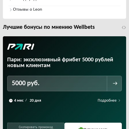
Отзывы о Leon
Лучшие бонусы по мнению Wellbets
Пари: эксклюзивный фрибет 5000 рублей
новым клиентам
5000 руб.
Подробнее
/
Скопировать промокод