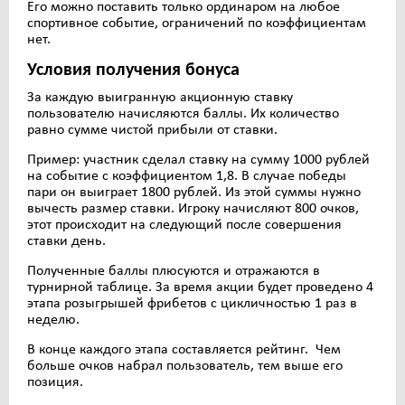
Его можно поставить только ординаром на любое
спортивное событие, ограничений по коэффициентам
нет.
Условия получения бонуса
За каждую выигранную акционную ставку
пользователю начисляются баллы. Их количество
равно сумме чистой прибыли от ставки.
Пример: участник сделал ставку на сумму 1000 рублей
на событие с коэффициентом 1,8. В случае победы
пари он выиграет 1800 рублей. Из этой суммы нужно
вычесть размер ставки. Игроку начисляют 800 очков,
этот происходит на следующий после совершения
ставки день.
Полученные баллы плюсуются и отражаются в
турнирной таблице. За время акции будет проведено 4
этапа розыгрышей фрибетов с цикличностью 1 раз в
неделю.
В конце каждого этапа составляется рейтинг. Чем
больше очков набрал пользователь, тем выше его
позиция.