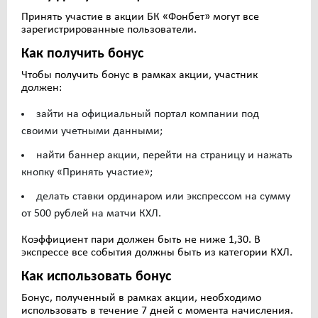
Принять участие в акции БК «Фонбет» могут все
зарегистрированные пользователи.
Как получить бонус
Чтобы получить бонус в рамках акции, участник
должен:
зайти на официальный портал компании под
своими учетными данными;
найти баннер акции, перейти на страницу и нажать
кнопку «Принять участие»;
делать ставки ординаром или экспрессом на сумму
от 500 рублей на матчи КХЛ.
Коэффициент пари должен быть не ниже 1,30. В
экспрессе все события должны быть из категории КХЛ.
Как использовать бонус
Бонус, полученный в рамках акции, необходимо
использовать в течение 7 дней с момента начисления.