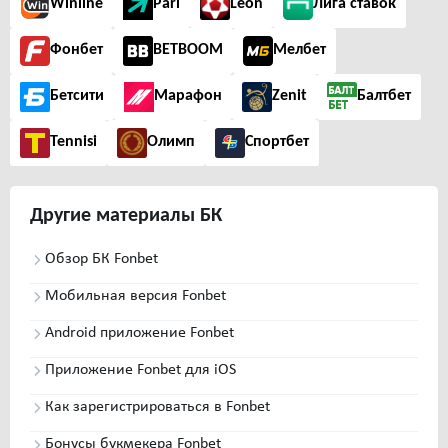
Winline
Pari
Leon
Лига ставок
Фонбет
BETBOOM
Мелбет
Бетсити
Марафон
Zenit
Балтбет
Tennisi
Олимп
Спортбет
Другие
материалы БК
Обзор БК Fonbet
Мобильная версия Fonbet
Android приложение Fonbet
Приложение Fonbet для iOS
Как зарегистрироваться в Fonbet
Бонусы букмекера Fonbet