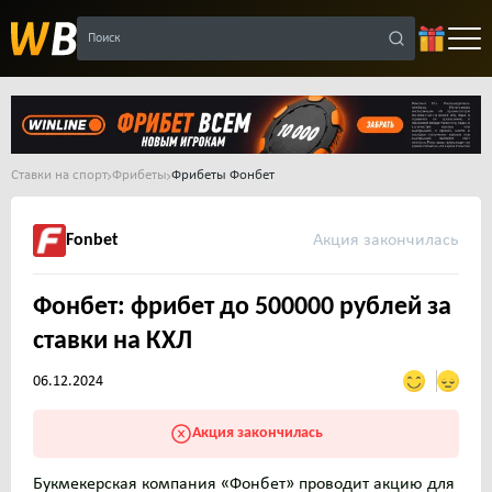
Поиск
Ставки на спорт
Фрибеты
Фрибеты Фонбет
Fonbet
Фонбет: фрибет до 500000 рублей за
ставки на КХЛ
06.12.2024
Букмекерская компания «Фонбет» проводит акцию для