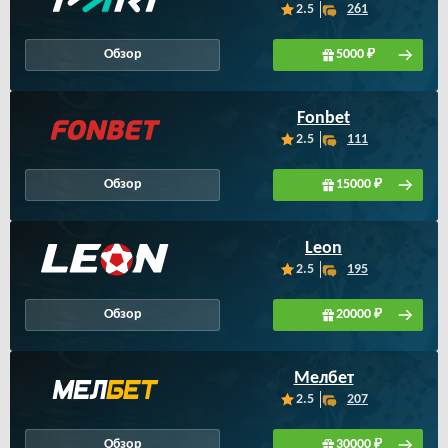
2.5
261
Обзор
5000 ₽
Fonbet
2.5
111
Обзор
15000 ₽
Leon
2.5
195
Обзор
20000 ₽
Мелбет
2.5
207
Обзор
30000 ₽