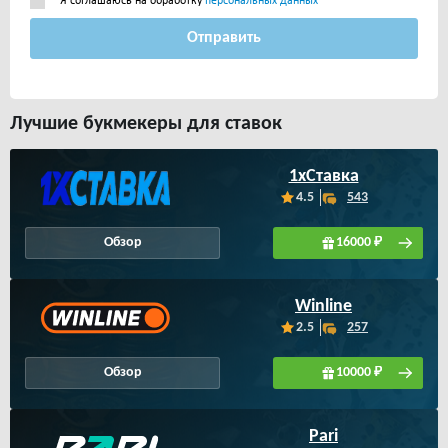
Я соглашаюсь на обработку
персональных данных
Отправить
Лучшие букмекеры для ставок
1xСтавка
4.5
543
Обзор
16000 ₽
Winline
2.5
257
Обзор
10000 ₽
Pari