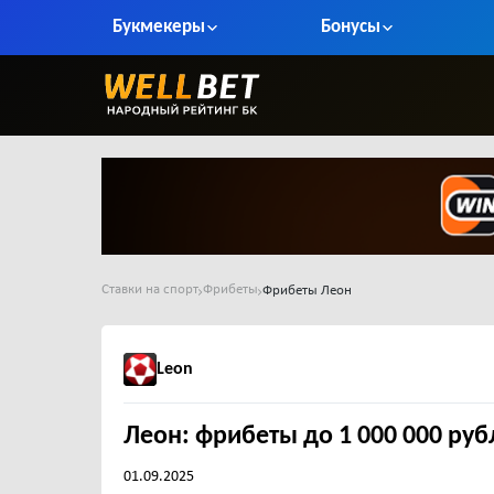
Букмекеры
Бонусы
Ставки на спорт
Фрибеты
Фрибеты Леон
Leon
Леон: фрибеты до 1 000 000 ру
01.09.2025