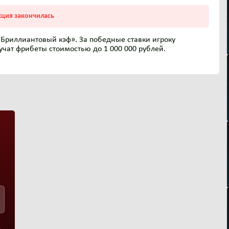
Бриллиантовый кэф». За победные ставки игроку
учат фрибеты стоимостью до 1 000 000 рублей.