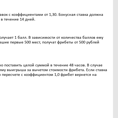
вок с коэффициентами от 1,30. Бонусная ставка должна
в течение 14 дней.
лучает 1 балл. В зависимости от количества баллов ему
явшие первые 500 мест, получат фрибеты от 500 рублей
поставить целой суммой в течение 48 часов. В случае
умму выигрыша за вычетом стоимости фрибета. Если ставка
ри пересчете с коэффициентом 1,0 фрибет вернется на