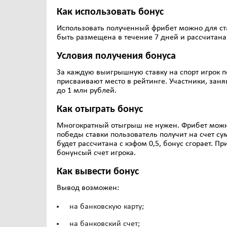
Как использовать бонус
Использовать полученный фрибет можно для ста
быть размещена в течение 7 дней и рассчитана 
Условия получения бонуса
За каждую выигрышную ставку на спорт игрок по
присваивают место в рейтинге. Участники, зан
до 1 млн рублей.
Как отыграть бонус
Многократный отыгрыш не нужен. Фрибет можно 
победы ставки пользователь получит на счет с
будет рассчитана с кэфом 0,5, бонус сгорает. П
бонунсый счет игрока.
Как вывести бонус
Вывод возможен:
на банковскую карту;
на банковский счет;