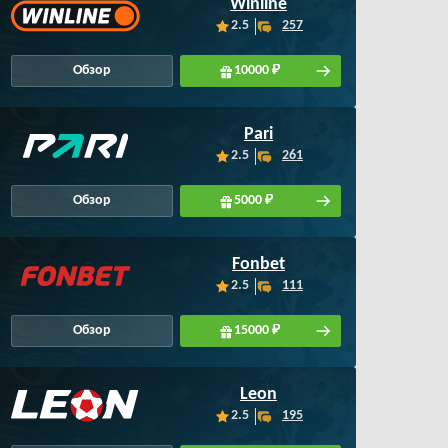
Winline
2.5
257
Обзор
10000 ₽
Pari
2.5
261
Обзор
5000 ₽
Fonbet
2.5
111
Обзор
15000 ₽
Leon
2.5
195