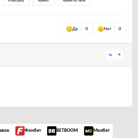
Розыгрыш
Фрибет
Фрибеты Леон
Да
0
Нет
0
авок
Фонбет
BETBOOM
Мелбет