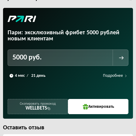
Пари: эксклюзивный фрибет 5000 рублей
новым клиентам
5000 руб.
Подробнее
/
Скопировать промокод
Активировать
WELLBETS
Оставить отзыв