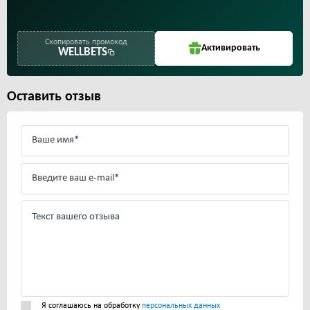
Скопировать промокод
Активировать
WELLBETS
Оставить отзыв
Я соглашаюсь на обработку
персональных данных