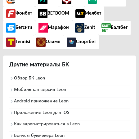
Фонбет
BETBOOM
Мелбет
Бетсити
Марафон
Zenit
Балтбет
Tennisi
Олимп
Спортбет
Другие
материалы БК
Обзор БК Leon
Мобильная версия Leon
Android приложение Leon
Приложение Leon для iOS
Как зарегистрироваться в Leon
Бонусы букмекера Leon