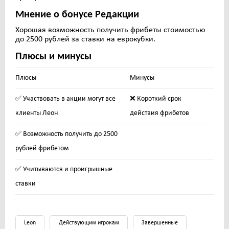
Мнение о бонусе Редакции
Хорошая возможность получить фрибеты стоимостью
до 2500 рублей за ставки на еврокубки.
Плюсы и минусы
Плюсы
Минусы
✅ Участвовать в акции могут все
❌ Короткий срок
клиенты Леон
действия фрибетов
✅ Возможность получить до 2500
рублей фрибетом
✅ Учитываются и проигрышные
ставки
Leon
Действующим игрокам
Завершенные