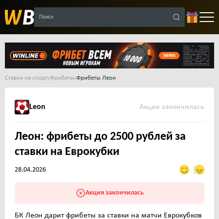
Поиск
Ставки на спорт
Фрибеты
Фрибеты Леон
Leon
Леон: фрибеты до 2500 рублей за
ставки на Еврокубки
28.04.2026
БК Леон дарит фрибеты за ставки на матчи Еврокубков