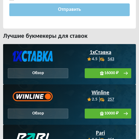
Отправить
Лучшие букмекеры для ставок
1xСтавка
4.5
543
Обзор
16000 ₽
Winline
2.5
257
Обзор
10000 ₽
Pari