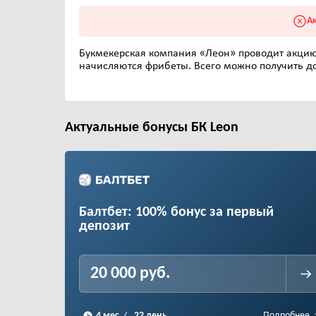
Букмекерская компания «Леон» проводит акцию 
начисляются фрибеты. Всего можно получить д
Актуальные бонусы БК Leon
Балтбет: 100% бонус за первый
депозит
20 000 руб.
Подробнее
/