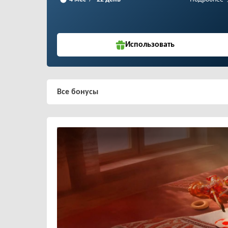
Использовать
Все бонусы