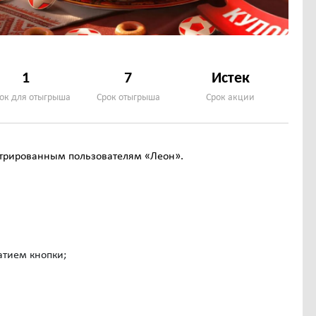
1
7
Истек
ок для отыгрыша
Срок отыгрыша
Срок акции
стрированным пользователям «Леон».
атием кнопки;