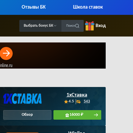
Отзывы БК
Школа ставок
Вход
Выбрать бонус БК
Поиск
1xСтавка
4.5
543
Обзор
16000 ₽