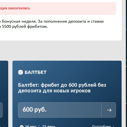
Бонусная неделя. За пополнение депозита и ставки
о 5500 рублей фрибетом.
Балтбет: фрибет до 600 рублей без
депозита для новых игроков
600 руб.
Подробнее
/