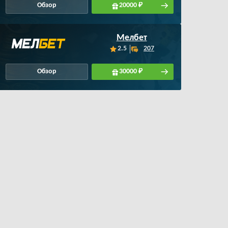
Обзор
20000 ₽
Мелбет
2.5
207
Обзор
30000 ₽