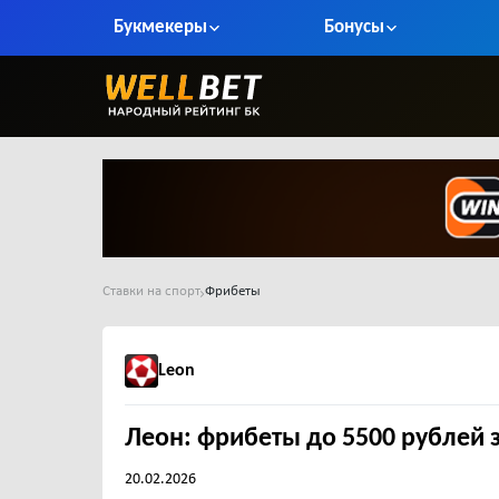
Букмекеры
Бонусы
Ставки на спорт
Фрибеты
Leon
Леон: фрибеты до 5500 рублей з
20.02.2026