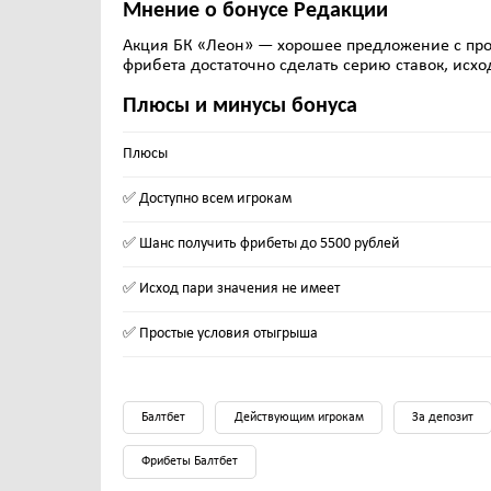
Мнение о бонусе Редакции
Акция БК «Леон» — хорошее предложение с про
фрибета достаточно сделать серию ставок, исхо
Плюсы и минусы бонуса
Плюсы
✅ Доступно всем игрокам
✅ Шанс получить фрибеты до 5500 рублей
✅ Исход пари значения не имеет
✅ Простые условия отыгрыша
Балтбет
Действующим игрокам
За депозит
Фрибеты Балтбет