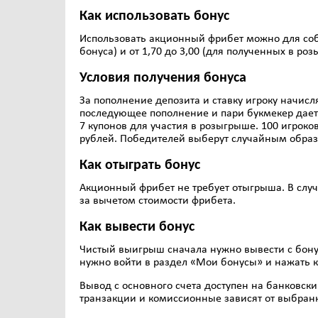
Как использовать бонус
Использовать акционный фрибет можно для соб
бонуса) и от 1,70 до 3,00 (для полученных в ро
Условия получения бонуса
За пополнение депозита и ставку игроку начис
последующее пополнение и пари букмекер дает 
7 купонов для участия в розыгрыше. 100 игрок
рублей. Победителей выберут случайным образ
Как отыграть бонус
Акционный фрибет не требует отыгрыша. В случ
за вычетом стоимости фрибета.
Как вывести бонус
Чистый выигрыш сначала нужно вывести с бонус
нужно войти в раздел «Мои бонусы» и нажать к
Вывод с основного счета доступен на банковски
транзакции и комиссионные зависят от выбран