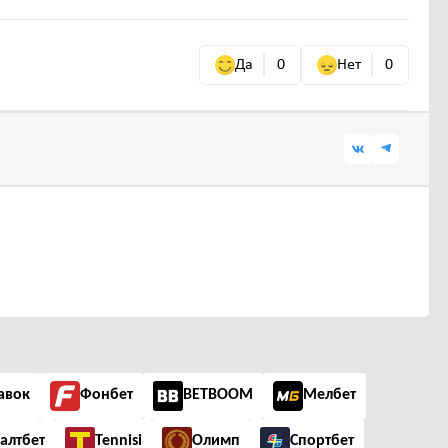
Да
0
Нет
0
авок
Фонбет
BETBOOM
Мелбет
алтбет
Tennisi
Олимп
Спортбет