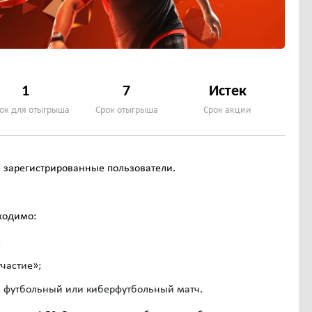
1
7
Истек
ок для отыгрыша
Срок отыгрыша
Срок акции
е зарегистрированные пользователи.
ходимо:
;
частие»;
а футбольный или киберфутбольный матч.