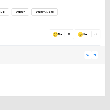
рыш
Фрибет
Фрибеты Леон
Да
0
Нет
0