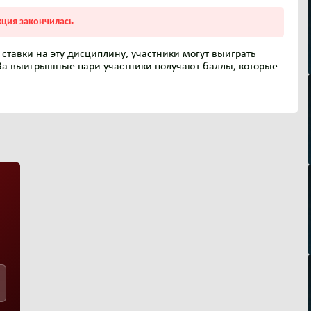
ставки на эту дисциплину, участники могут выиграть
 За выигрышные пари участники получают баллы, которые