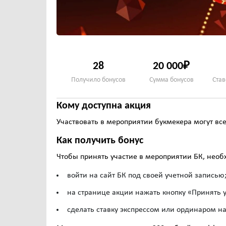
28
20 000₽
Получило бонусов
Сумма бонусов
Став
Кому доступна акция
Участвовать в мероприятии букмекера могут вс
Как получить бонус
Чтобы принять участие в мероприятии БК, необ
войти на сайт БК под своей учетной записью
на странице акции нажать кнопку «Принять у
сделать ставку экспрессом или ординаром н