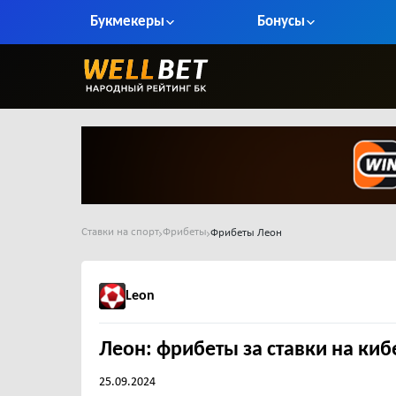
Букмекеры
Бонусы
Ставки на спорт
Фрибеты
Фрибеты Леон
Leon
Леон: фрибеты за ставки на ки
25.09.2024