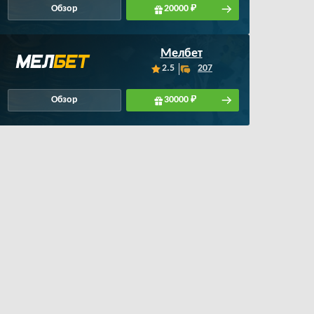
Обзор
20000 ₽
Мелбет
2.5
207
Обзор
30000 ₽