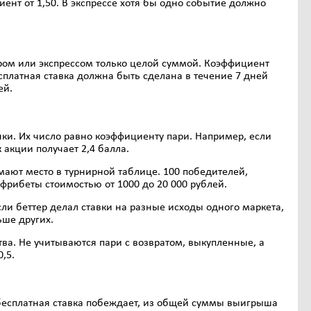
нт от 1,50. В экспрессе хотя бы одно событие должно
ром или экспрессом только целой суммой. Коэффициент
сплатная ставка должна быть сделана в течение 7 дней
ей.
чки. Их число равно коэффициенту пари. Например, если
 акции получает 2,4 балла.
мают место в турнирной таблице. 100 победителей,
фрибеты стоимостью от 1000 до 20 000 рублей.
ли беттер делал ставки на разные исходы одного маркета,
ьше других.
тва. Не учитываются пари с возвратом, выкупленные, а
,5.
бесплатная ставка побеждает, из общей суммы выигрыша