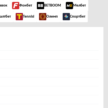
авок
Фонбет
BETBOOM
Мелбет
алтбет
Tennisi
Олимп
Спортбет