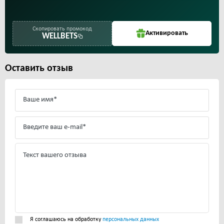
Скопировать промокод
Активировать
WELLBETS
Оставить отзыв
Я соглашаюсь на обработку
персональных данных