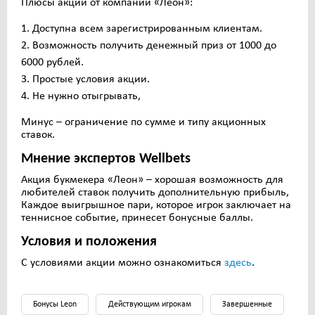
Плюсы акции от компании «Леон»:
Доступна всем зарегистрированным клиентам.
Возможность получить денежный приз от 1000 до
6000 рублей.
Простые условия акции.
Не нужно отыгрывать,
Минус – ограничение по сумме и типу акционных
ставок.
Мнение экспертов Wellbets
Акция букмекера «Леон» – хорошая возможность для
любителей ставок получить дополнительную прибыль,
Каждое выигрышное пари, которое игрок заключает на
теннисное событие, принесет бонусные баллы.
Условия и положения
С условиями акции можно ознакомиться
здесь
.
Бонусы Leon
Действующим игрокам
Завершенные