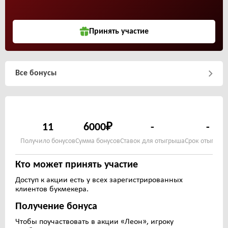
Принять участие
Все бонусы
11
6000₽
-
-
Получило бонусов
Сумма бонусов
Ставок для отыгрыша
Срок отыгрыш
Кто может принять участие
Доступ к акции есть у всех зарегистрированных
клиентов букмекера.
Получение бонуса
Чтобы поучаствовать в акции «Леон», игроку