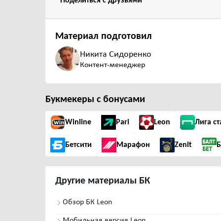
Поделиться с друзьями
Материал подготовил
Никита Сидоренко
Контент-менеджер
Букмекеры с бонусами
Winline
Pari
Leon
Лига ст
Бетсити
Марафон
Zenit
Б
Другие
материалы БК
Обзор БК Leon
Мобильная версия Leon