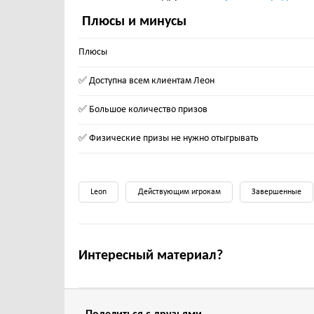
Плюсы и минусы
Плюсы
✅ Доступна всем клиентам Леон
✅ Большое количество призов
✅ Физические призы не нужно отыгрывать
Leon
Действующим игрокам
Завершенные
Интересный материал?