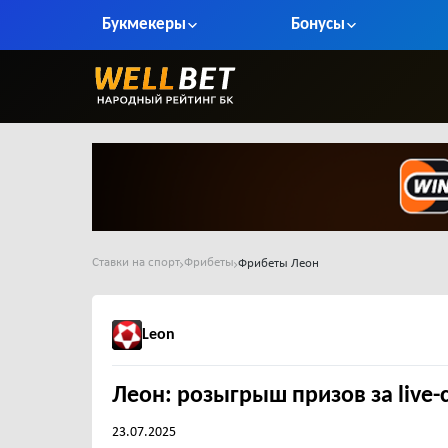
Букмекеры
Бонусы
Ставки на спорт
Фрибеты
Фрибеты Леон
Leon
Леон: розыгрыш призов за live-
23.07.2025