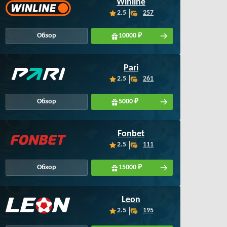
Winline
2.5
257
Обзор
10000 ₽
Pari
2.5
261
Обзор
5000 ₽
Fonbet
2.5
111
Обзор
15000 ₽
Leon
2.5
195