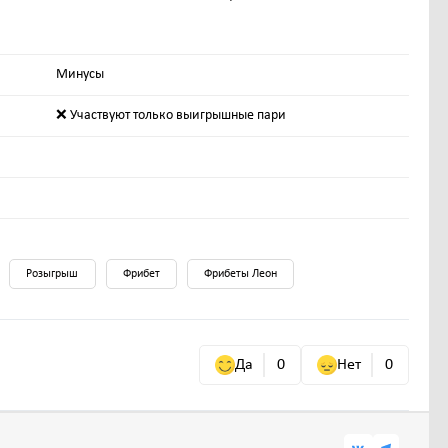
Минусы
❌ Участвуют только выигрышные пари
Розыгрыш
Фрибет
Фрибеты Леон
Да
0
Нет
0