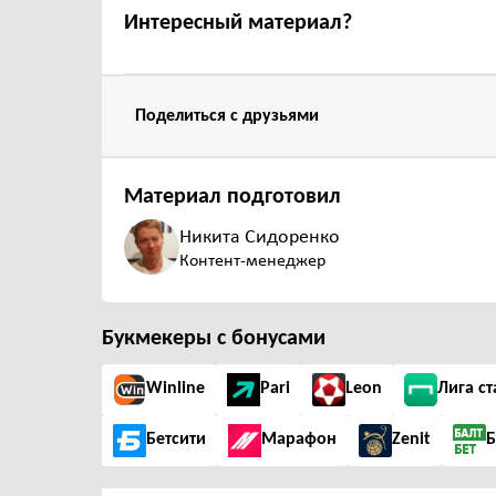
Интересный материал?
Поделиться с друзьями
Материал подготовил
Никита Сидоренко
Контент-менеджер
Букмекеры с бонусами
Winline
Pari
Leon
Лига ст
Бетсити
Марафон
Zenit
Б