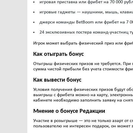
игровая приставка или фрибет на 70 000 руб
игровые гаджеты — наушники, мышь, клавиат
джерси команды BetBoom или фрибет на 7 0
24 эксклюзивных постера команд-участниц 
Игрок может выбрать физический приз или фри
Как отыграть бонус
Отыгрыш физических призов не требуется. При п
сумма чистой прибыли без учета стоимости фри
Как вывести бонус
Условия получения физических призов будут о
выигрыш с фрибета можно на карту, электронн
кабинете необходимо заполнить заявку на снят
Мнение о бонусе Редакции
Участие в розыгрыше — это не только азарт от 
пользователю не интересен подарок, он может 