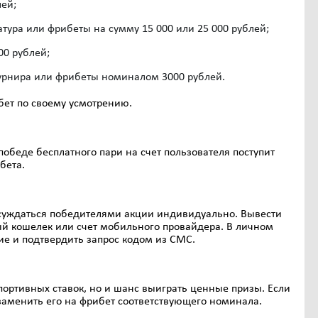
лей;
ура или фрибеты на сумму 15 000 или 25 000 рублей;
00 рублей;
турнира или фрибеты номиналом 3000 рублей.
бет по своему усмотрению.
обеде бесплатного пари на счет пользователя поступит
бета.
бсуждаться победителями акции индивидуально. Вывести
ый кошелек или счет мобильного провайдера. В личном
ие и подтвердить запрос кодом из СМС.
спортивных ставок, но и шанс выиграть ценные призы. Если
заменить его на фрибет соответствующего номинала.