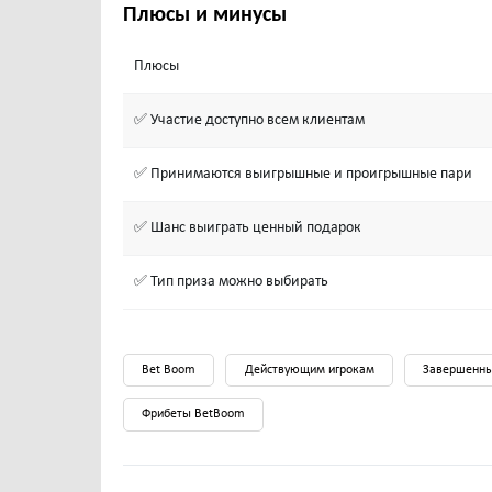
Плюсы и минусы
Плюсы
✅ Участие доступно всем клиентам
✅ Принимаются выигрышные и проигрышные пари
✅ Шанс выиграть ценный подарок
✅ Тип приза можно выбирать
Bet Boom
Действующим игрокам
Завершенн
Фрибеты BetBoom