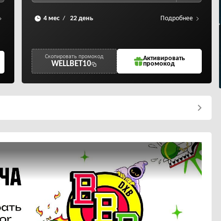
Подробнее
/
Скопировать промокод
Активировать
WELLBET10
промокод