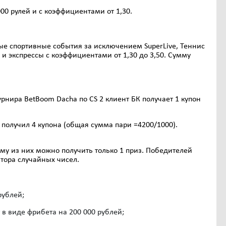
0 рулей и с коэффициентами от 1,30.
ые спортивные события за исключением SuperLive, Теннис
и экспрессы с коэффициентами от 1,30 до 3,50. Сумму
урнира BetBoom Dacha по CS 2 клиент БК получает 1 купон
и получил 4 купона (общая сумма пари =4200/1000).
ому из них можно получить только 1 приз. Победителей
тора случайных чисел.
рублей;
в виде фрибета на 200 000 рублей;