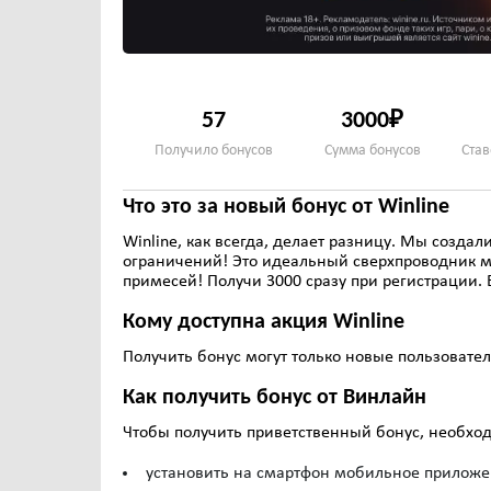
57
3000₽
Получило бонусов
Сумма бонусов
Став
Что это за новый бонус от Winline
Winline, как всегда, делает разницу. Мы создал
ограничений! Это идеальный сверхпроводник м
примесей! Получи 3000 сразу при регистрации.
Кому доступна акция Winline
Получить бонус могут только новые пользовате
Как получить бонус от Винлайн
Чтобы получить приветственный бонус, необхо
установить на смартфон мобильное приложе