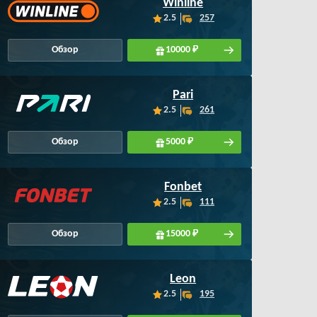
Winline
2.5
257
Обзор
10000 ₽
Pari
2.5
261
Обзор
5000 ₽
Fonbet
2.5
111
Winline: призы за ставки на любимые
клубы
Обзор
15000 ₽
Leon
Подробнее
/
2.5
195