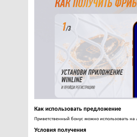
Как использовать предложение
Приветственный бонус можно использовать на 
Условия получения