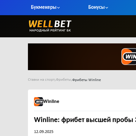
Букмекеры
Бонусы
Ставки на спорт
Фрибеты
Фрибеты Winline
Winline
Winline: фрибет высшей пробы
12.09.2025