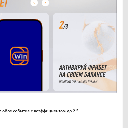
любое событие с коэффициентом до 2.5.