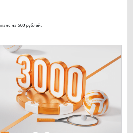
ланс на 500 рублей.