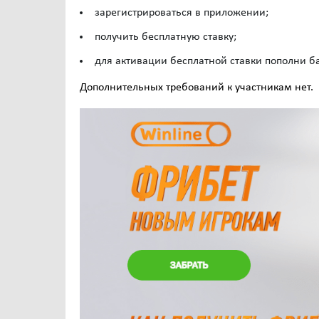
зарегистрироваться в приложении;
получить бесплатную ставку;
для активации бесплатной ставки пополни ба
Дополнительных требований к участникам нет.