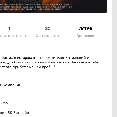
1
30
Истек
ок для отыгрыша
Срок отыгрыша
Срок акции
и бонус, в котором нет дополнительных условий и
ежду тобой и спортивными эмоциями. Без каких-либо
 Вот это фрибет высшей пробы!
ли компании.
димо:
ние БК Винлайн;