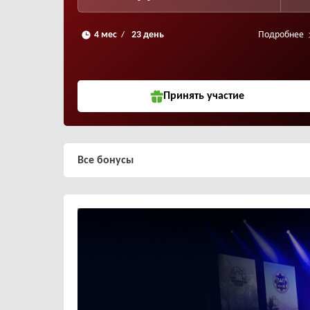
Подробнее
/
Принять участие
Все бонусы