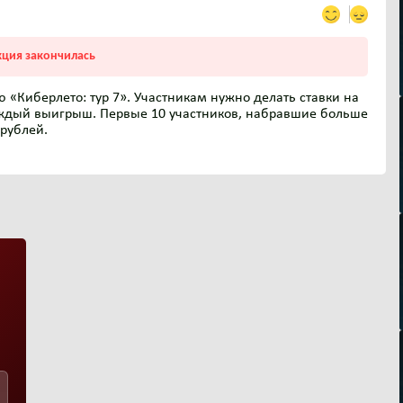
 «Киберлето: тур 7». Участникам нужно делать ставки на
каждый выигрыш. Первые 10 участников, набравшие больше
 рублей.