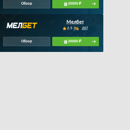
Обзор
20000 ₽
Мелбет
2.5
207
Обзор
30000 ₽