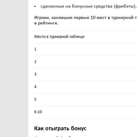
сделанные на бонусные средства (фрибеты).
Игроки, занявшие первые 10 мест в турнирной 
в рейтинге.
Место в турнирной таблице
1
2
3
4
5
6-10
Как отыграть бонус