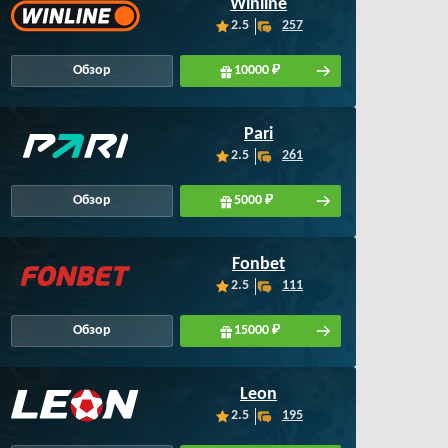
Winline
2.5
257
Обзор
10000 ₽
Pari
2.5
261
Обзор
5000 ₽
Fonbet
2.5
111
Обзор
15000 ₽
Leon
2.5
195