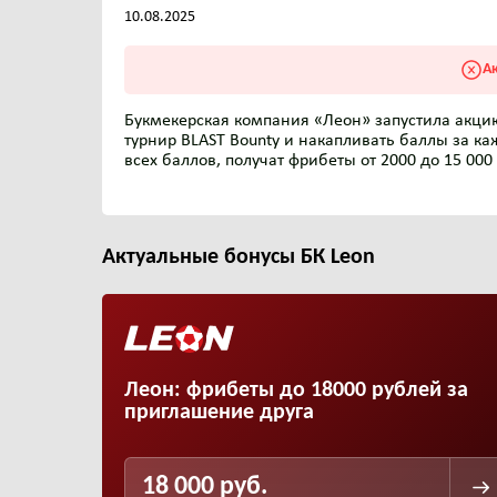
10.08.2025
Букмекерская компания «Леон» запустила акцию
турнир BLAST Bounty и накапливать баллы за 
всех баллов, получат фрибеты от 2000 до 15 000
Актуальные бонусы БК Leon
Леон: фрибеты до 18000 рублей за
приглашение друга
18 000 руб.