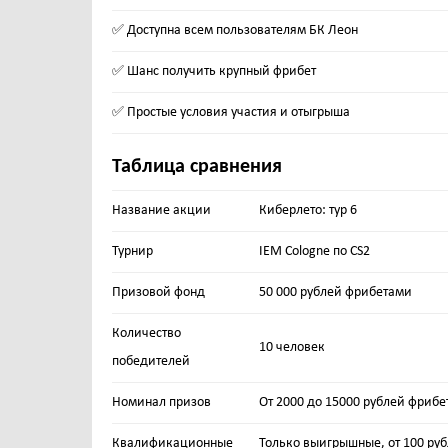
✅ Доступна всем пользователям БК Леон
✅ Шанс получить крупный фрибет
✅ Простые условия участия и отыгрыша
Таблица сравнения
Название акции
Киберлето: тур 6
Турнир
IEM Cologne по CS2
Призовой фонд
50 000 рублей фрибетами
Количество
10 человек
победителей
Номинал призов
От 2000 до 15000 рублей фриб
Квалификационные
Только выигрышные, от 100 руб