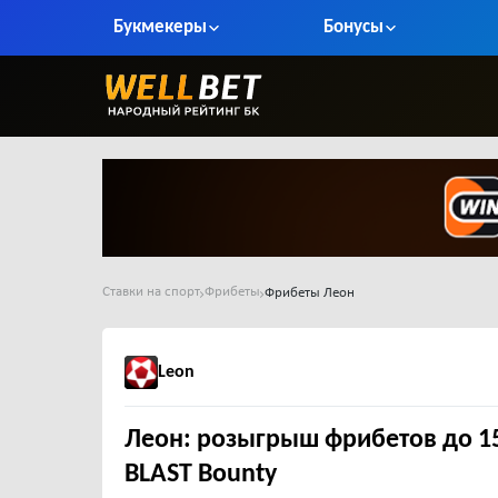
Букмекеры
Бонусы
Ставки на спорт
Фрибеты
Фрибеты Леон
Leon
Леон: розыгрыш фрибетов до 1
BLAST Bounty