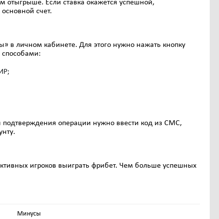
м отыгрыше. Если ставка окажется успешной,
 основной счет.
» в личном кабинете. Для этого нужно нажать кнопку
 способами:
ИР;
я подтверждения операции нужно ввести код из СМС,
унту.
активных игроков выиграть фрибет. Чем больше успешных
Минусы