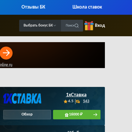
Отзывы БК
Школа ставок
Вход
Выбрать бонус БК
Поиск
1xСтавка
4.5
543
Обзор
16000 ₽