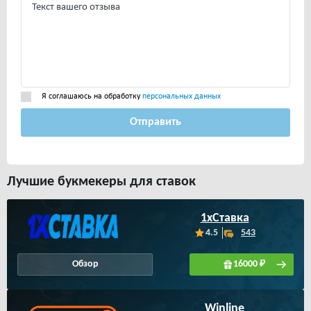
Я соглашаюсь на обработку
персональных данных
Отправить
Лучшие букмекеры для ставок
1xСтавка
4.5
543
Обзор
16000 ₽
Winline