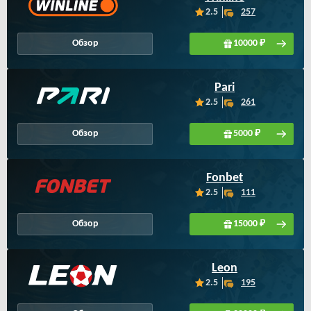
2.5
257
Обзор
10000 ₽
Pari
2.5
261
Обзор
5000 ₽
Fonbet
2.5
111
Обзор
15000 ₽
Leon
2.5
195