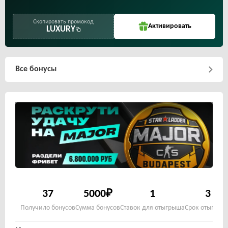
Скопировать промокод
Активировать
LUXURY
Все бонусы
37
5000₽
1
3
Получило бонусов
Сумма бонусов
Ставок для отыгрыша
Срок отыгрыш