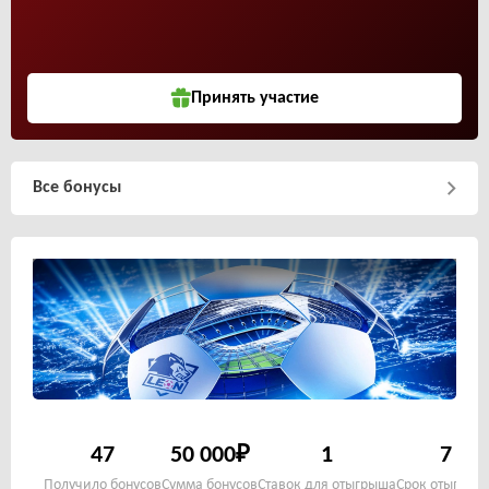
Принять участие
Все бонусы
47
50 000₽
1
7
Получило бонусов
Сумма бонусов
Ставок для отыгрыша
Срок отыгрыш