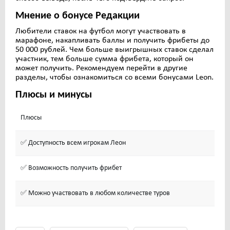
Мнение о бонусе Редакции
Любители ставок на футбол могут участвовать в
марафоне, накапливать баллы и получить фрибеты до
50 000 рублей. Чем больше выигрышных ставок сделал
участник, тем больше сумма фрибета, который он
может получить. Рекомендуем перейти в другие
разделы, чтобы ознакомиться со всеми бонусами Leon.
Плюсы и минусы
Плюсы
М
✅ Доступность всем игрокам Леон
❌
✅ Возможность получить фрибет
✅ Можно участвовать в любом количестве туров