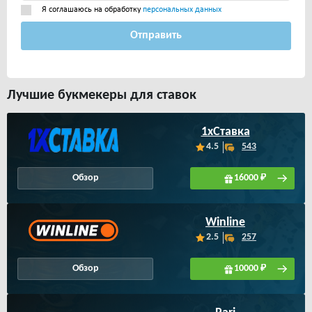
Я соглашаюсь на обработку
персональных данных
Отправить
Лучшие букмекеры для ставок
1xСтавка
4.5
543
Обзор
16000 ₽
Winline
2.5
257
Обзор
10000 ₽