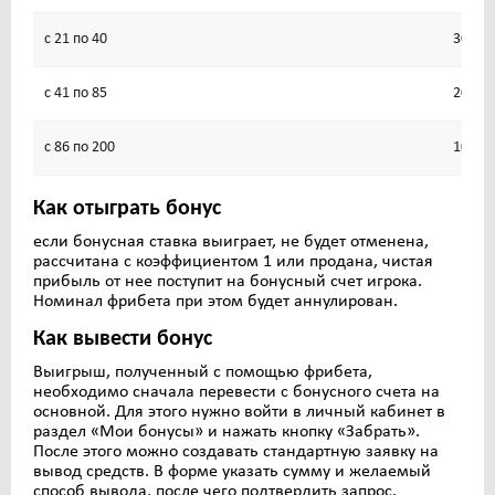
с 21 по 40
3000
с 41 по 85
2000
с 86 по 200
1000
Как отыграть бонус
если бонусная ставка выиграет, не будет отменена,
рассчитана с коэффициентом 1 или продана, чистая
прибыль от нее поступит на бонусный счет игрока.
Номинал фрибета при этом будет аннулирован.
Как вывести бонус
Выигрыш, полученный с помощью фрибета,
необходимо сначала перевести с бонусного счета на
основной. Для этого нужно войти в личный кабинет в
раздел «Мои бонусы» и нажать кнопку «Забрать».
После этого можно создавать стандартную заявку на
вывод средств. В форме указать сумму и желаемый
способ вывода, после чего подтвердить запрос.