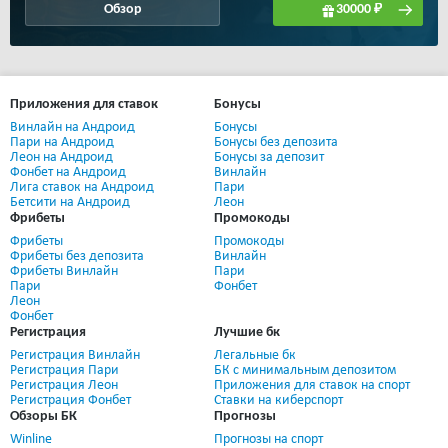
Обзор
30000 ₽
Приложения для ставок
Бонусы
Винлайн на Андроид
Бонусы
Пари на Андроид
Бонусы без депозита
Леон на Андроид
Бонусы за депозит
Фонбет на Андроид
Винлайн
Лига ставок на Андроид
Пари
Бетсити на Андроид
Леон
Фрибеты
Промокоды
Фрибеты
Промокоды
Фрибеты без депозита
Винлайн
Фрибеты Винлайн
Пари
Пари
Фонбет
Леон
Фонбет
Регистрация
Лучшие бк
Регистрация Винлайн
Легальные бк
Регистрация Пари
БК с минимальным депозитом
Регистрация Леон
Приложения для ставок на спорт
Регистрация Фонбет
Ставки на киберспорт
Обзоры БК
Прогнозы
Winline
Прогнозы на спорт