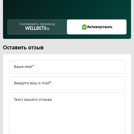
Скопировать промокод
Активировать
WELLBETS
Оставить отзыв