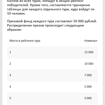
баллов во всех турах, попадут в общий рейтинг
победителей. Кроме того, составляются турнирные
таблицы для каждого отдельного тура, куда войдут по
10 человек.
Призовой фонд каждого тура составляет 50 000 рублей.
Распределение призов происходит следующим
образом:
Место в рейтинге тура
Номинал фрибе
1
15 000
2
10 000
3
7 000
4
5 000
5
3 000