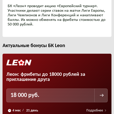
БК «Леон» проводит акцию «Европейский турнир».
Участники делают серии ставок на матчи Лиги Европы,
Лиги Чемпионов и Лиги Конференций и накапливают
баллы. Их можно обменять на фрибеты стоимостью до
50 000 рублей.
Актуальные бонусы БК Leon
Леон: фрибеты до 18000 рублей за
приглашение друга
18 000 руб.
Подробнее
/