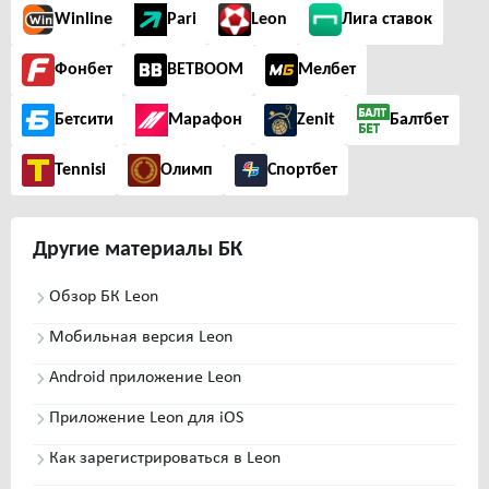
Winline
Pari
Leon
Лига ставок
Фонбет
BETBOOM
Мелбет
Бетсити
Марафон
Zenit
Балтбет
Tennisi
Олимп
Спортбет
Другие
материалы БК
Обзор БК Leon
Мобильная версия Leon
Android приложение Leon
Приложение Leon для iOS
Как зарегистрироваться в Leon