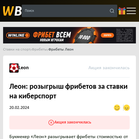
Поиск
Ставки на спорт
Фрибеты
Фрибеты Леон
Leon
Леон: розыгрыш фрибетов за ставки
на киберспорт
20.02.2024
Букмекер «Леон» разыгрывает фрибеты стоимостью от