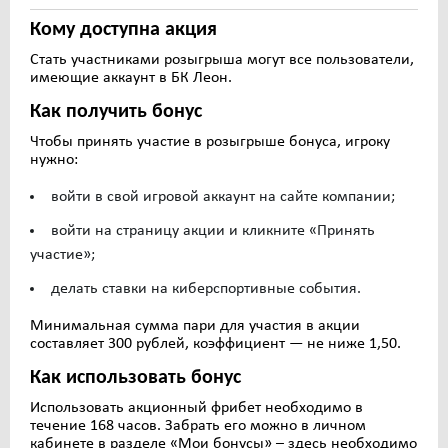
Кому доступна акция
Стать участниками розыгрыша могут все пользователи,
имеющие аккаунт в БК Леон.
Как получить бонус
Чтобы принять участие в розыгрыше бонуса, игроку
нужно:
войти в свой игровой аккаунт на сайте компании;
войти на страницу акции и кликните «Принять
участие»;
делать ставки на киберспортивные события.
Минимальная сумма пари для участия в акции
составляет 300 рублей, коэффициент — не ниже 1,50.
Как использовать бонус
Использовать акционный фрибет необходимо в
течение 168 часов. Забрать его можно в личном
кабинете в разделе «Мои бонусы» – здесь необходимо