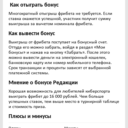
Как отыграть бонус
Многократный отыгрыш фрибета не требуется. Если
ставка окажется успешной, участник получит сумму
выигрыша за вычетом номинала фрибета.
Как вывести бонус
Выигрыш от фрибета поступает на бонусный счет.
Оттуда его можно забрать, войдя в раздел «Мои
бонусы» и нажав на кнопку «Забрать». После этого
можно вывести деньги на электронный кошелек,
банковскую карту или номер мобильного телефона.
Срок транзакции и проценты зависят от выбранной
платежной системы.
Мнение о бонусе Редакции
Хорошая возможность для любителей киберспорта
выиграть фрибет до 16 000 рублей. Чем больше
успешных ставок, тем выше место в турнирной таблице
и стоимость приза.
Плюсы и минусы