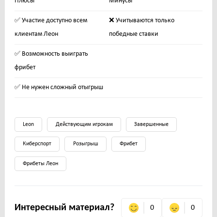
Плюсы
Минусы
✅ Участие доступно всем
❌ Учитываются только
клиентам Леон
победные ставки
✅ Возможность выиграть
фрибет
✅ Не нужен сложный отыгрыш
Leon
Действующим игрокам
Завершенные
Киберспорт
Розыгрыш
Фрибет
Фрибеты Леон
Интересный материал?
0
0