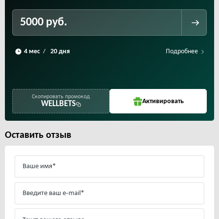
5000 руб.
Подробнее
/
Скопировать промокод
Активировать
WELLBETS
Оставить отзыв