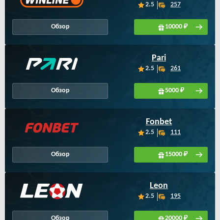
2.5
257
Обзор
10000 ₽
Pari
2.5
261
Обзор
5000 ₽
Fonbet
2.5
111
Обзор
15000 ₽
Leon
2.5
195
Обзор
20000 ₽