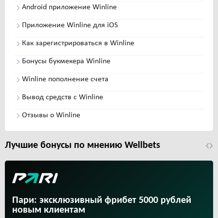
Android приложение Winline
Приложение Winline для iOS
Как зарегистрироваться в Winline
Бонусы букмекера Winline
Winline пополнение счета
Вывод средств с Winline
Отзывы о Winline
Лучшие бонусы по мнению Wellbets
Пари: эксклюзивный фрибет 5000 рублей
новым клиентам