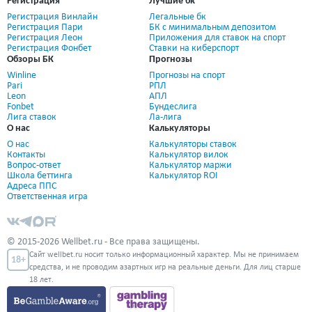
Регистрация
Лучшие бк
Регистрация Винлайн
Легальные бк
Регистрация Пари
БК с минимальным депозитом
Регистрация Леон
Приложения для ставок на спорт
Регистрация Фонбет
Ставки на киберспорт
Обзоры БК
Прогнозы
Winline
Прогнозы на спорт
Pari
РПЛ
Leon
АПЛ
Fonbet
Бундеслига
Лига ставок
Ла-лига
О нас
Калькуляторы
О нас
Калькуляторы ставок
Контакты
Калькулятор вилок
Вопрос-ответ
Калькулятор маржи
Школа беттинга
Калькулятор ROI
Адреса ППС
Ответственная игра
© 2015-2026 Wellbet.ru - Все права защищены.
Сайт wellbet.ru носит только информационный характер. Мы не принимаем
18+
средства, и не проводим азартных игр на реальные деньги. Для лиц старше
18 лет.