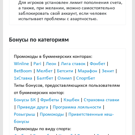
Для игроков установлен лимит пополнения счета,
а также, при желании, можно самостоятельно
заблокировать свой аккаунт, если человек
испытывает проблемы с азартностью.
Бонусы по категориям
Промокоды в букмекерских конторах:
Winline
|
Pari
|
Леон
|
Лига ставок
|
Фонбет
|
BetBoom
|
Мелбет
|
Бетсити
|
Марафон
|
Зенит
|
1хСтавка
|
Балтбет
|
Олимп
|
СпортБет
Типы бонусов, предоставляющихся пользователям
от букмекерских контор:
Бонусы БК
|
Фрибеты
|
Кэшбек
|
Страховка ставки
|
Приведи друга
|
Программа лояльности
|
Розыгрыш
|
Промокоды
|
Приветственные кеш-
бонусы
Промокоды по виду спорта: