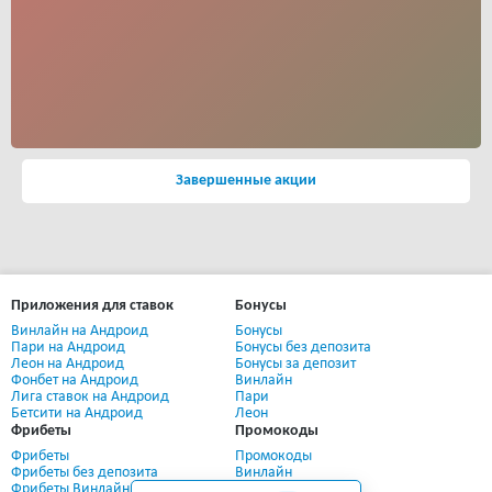
Завершенные акции
Приложения для ставок
Бонусы
Винлайн на Андроид
Бонусы
Пари на Андроид
Бонусы без депозита
Леон на Андроид
Бонусы за депозит
Фонбет на Андроид
Винлайн
Лига ставок на Андроид
Пари
Бетсити на Андроид
Леон
Фрибеты
Промокоды
Фрибеты
Промокоды
Фрибеты без депозита
Винлайн
Фрибеты Винлайн
Пари