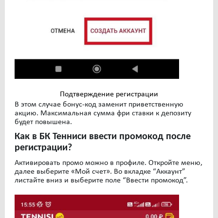
Подтверждение регистрации
В этом случае бонус-код заменит приветственную
акцию. Максимальная сумма фри ставки к депозиту
будет повышена.
Как в БК Тенниси ввести промокод после
регистрации?
Активировать промо можно в профиле. Откройте меню,
далее выберите «Мой счет». Во вкладке “Аккаунт”
листайте вниз и выберите поле “Ввести промокод”.