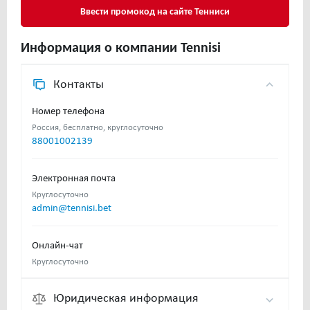
Ввести промокод на сайте Тенниси
Информация о компании Tennisi
Контакты
Номер телефона
Россия, бесплатно, круглосуточно
88001002139
Электронная почта
Круглосуточно
admin@tennisi.bet
Онлайн-чат
Круглосуточно
Юридическая информация