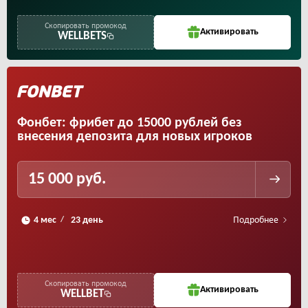
Скопировать промокод
Активировать
WELLBETS
Фонбет: фрибет до 15000 рублей без
внесения депозита для новых игроков
15 000 руб.
Подробнее
/
Скопировать промокод
Активировать
WELLBET