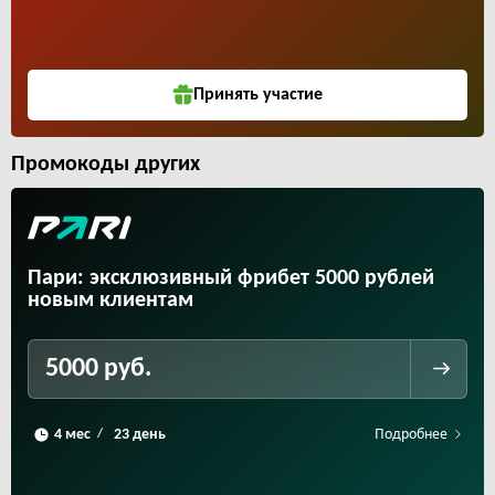
Принять участие
Промокоды других
Пари: эксклюзивный фрибет 5000 рублей
новым клиентам
5000 руб.
Подробнее
/