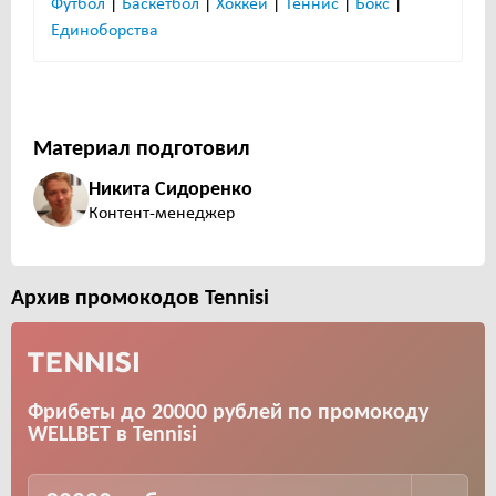
Футбол
|
Баскетбол
|
Хоккей
|
Теннис
|
Бокс
|
Единоборства
Материал подготовил
Никита Сидоренко
Контент-менеджер
Архив промокодов Tennisi
Фрибеты до 20000 рублей по промокоду
WELLBET в Tennisi