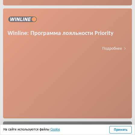
Winline: Программа лояльности Priority
Подробнее
На сайте используются файлы
Cookie
Принять