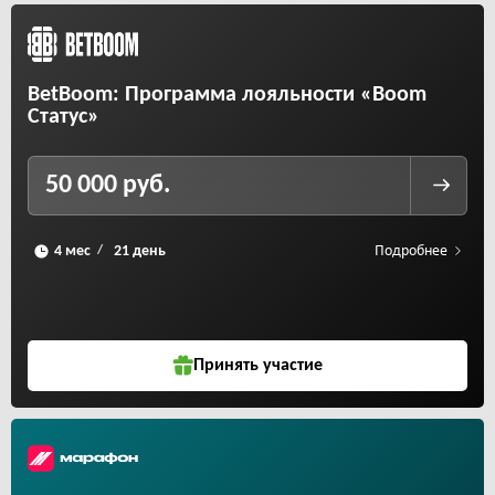
BetBoom: Программа лояльности «Boom
Статус»
50 000 руб.
Подробнее
/
Принять участие