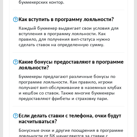
букмекерских контор.
Как вступить в программу лояльности?
Каждый букмекер выдвигает свои условия для
вступления в программу лояльности. Как
правило, для получения вип-статуса нужно
сделать ставок на определенную сумму.
Какие бонусы предоставляют в программе
лояльности?
Букмекеры предлагают различные бонусы по
программе лояльности. Как правило, игроки
получают вип-обслуживание в наземных клубах
и кешбэк со ставок. Также многие букмекеры
предоставляют фрибеты и страховку пари.
Если делать ставки с телефона, очки будут
насчитываться?
Бонусные очки и другие поощрения в программе
лояльности от БК начисляются за ставки с