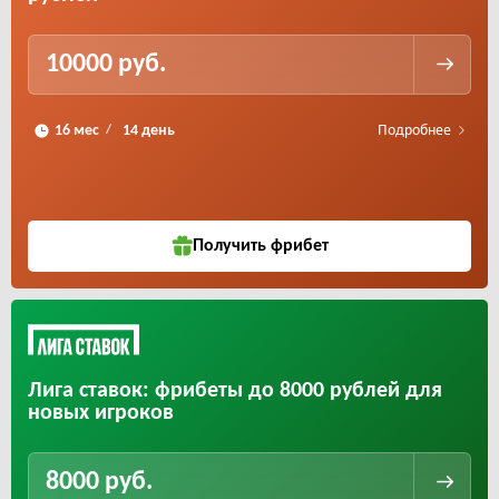
10000 руб.
Подробнее
/
Получить фрибет
Лига ставок: фрибеты до 8000 рублей для
новых игроков
8000 руб.