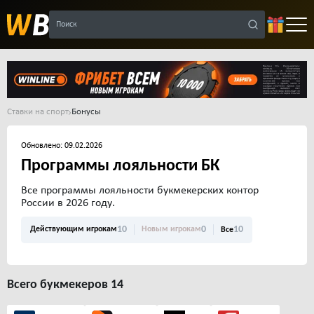
Поиск
Ставки на спорт
Бонусы
Обновлено: 09.02.2026
Программы лояльности БК
Все программы лояльности букмекерских контор
России в 2026 году.
10
0
10
Действующим игрокам
Новым игрокам
Все
Всего букмекеров
14