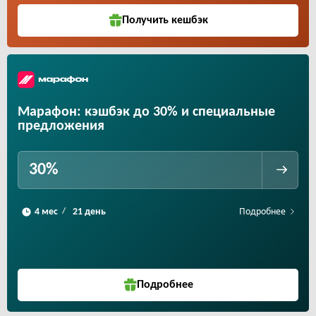
Получить кешбэк
Марафон: кэшбэк до 30% и специальные
предложения
30%
Подробнее
/
Подробнее