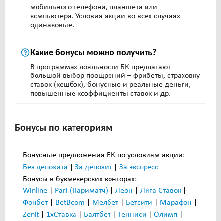
мобильного телефона, планшета или
компьютера. Условия акции во всех случаях
одинаковые.
Какие бонусы можно получить?
В программах лояльности БК предлагают
большой выбор поощрений – фрибеты, страховку
ставок (кешбэк), бонусные и реальные деньги,
повышенные коэффициенты ставок и др.
Бонусы по категориям
Бонусные предложения БК по условиям акции:
Без депозита
|
За депозит
|
За экспресс
Бонусы в букмекерских конторах:
Winline
|
Pari (Париматч)
|
Леон
|
Лига Ставок
|
Фонбет
|
BetBoom
|
Мелбет
|
Бетсити
|
Марафон
|
Zenit
|
1хСтавка
|
Балтбет
|
Тенниси
|
Олимп
|