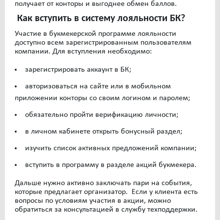
получает от конторы и выгоднее обмен баллов.
Как вступить в систему лояльности БК?
Участие в букмекерской программе лояльности
доступно всем зарегистрированным пользователям
компании. Для вступления необходимо:
зарегистрировать аккаунт в БК;
авторизоваться на сайте или в мобильном
приложении конторы со своим логином и паролем;
обязательно пройти верификацию личности;
в личном кабинете открыть бонусный раздел;
изучить список активных предложений компании;
вступить в программу в разделе акций букмекера.
Дальше нужно активно заключать пари на события,
которые предлагает организатор. Если у клиента есть
вопросы по условиям участия в акции, можно
обратиться за консультацией в службу техподдержки.