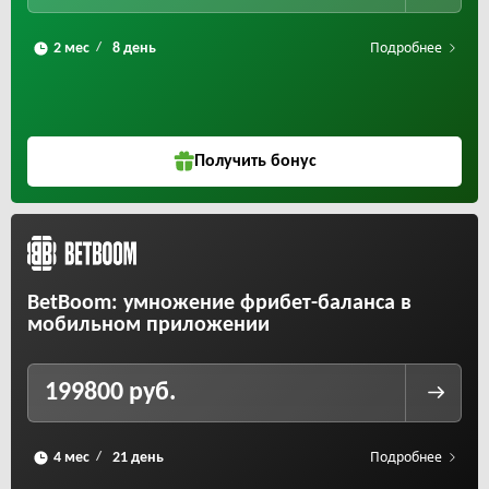
Подробнее
/
Получить бонус
BetBoom: умножение фрибет-баланса в
мобильном приложении
199800 руб.
Подробнее
/