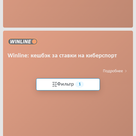
Winline: кешбэк за ставки на киберспорт
Подробнее
Фильтр
1