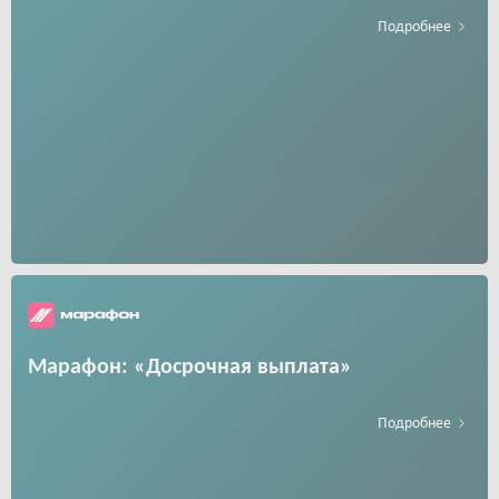
Подробнее
Марафон: «Досрочная выплата»
Подробнее