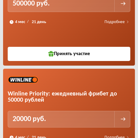
500000 руб.
Подробнее
/
Принять участие
Winline Priority: ежедневный фрибет до
50000 рублей
20000 руб.
Подробнее
/