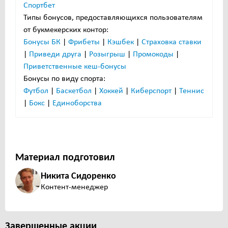
Спортбет
Типы бонусов, предоставляющихся пользователям
от букмекерских контор:
Бонусы БК
|
Фрибеты
|
Кэшбек
|
Страховка ставки
|
Приведи друга
|
Розыгрыш
|
Промокоды
|
Приветственные кеш-бонусы
Бонусы по виду спорта:
Футбол
|
Баскетбол
|
Хоккей
|
Киберспорт
|
Теннис
|
Бокс
|
Единоборства
Материал подготовил
Никита Сидоренко
Контент-менеджер
Завершенные акции