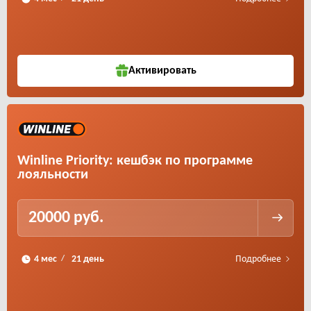
Активировать
Winline Priority: кешбэк по программе
лояльности
20000 руб.
Подробнее
/