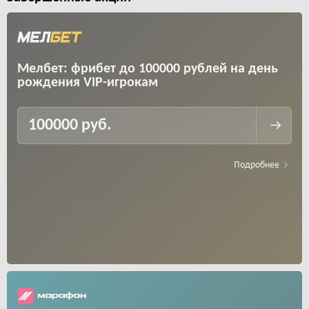
Мелбет: фрибет до 100000 рублей на день
рождения VIP-игрокам
100000 руб.
Подробнее