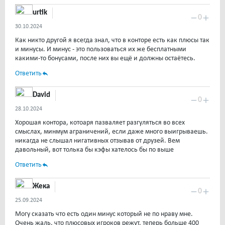
urtik
0
30.10.2024
Как никто другой я всегда знал, что в конторе есть как плюсы так
и минусы. И минус - это пользоваться их же бесплатными
какими-то бонусами, после них вы ещё и должны остаётесь.
Ответить
David
0
28.10.2024
Хорошая контора, котоаря пазваляет разгуляться во всех
смыслах, минмум аграничений, если даже много выигрываешь.
никагда не слышал нигативных отзывав от друзей. Вем
давольный, вот толька бы кэфы хателось бы по выше
Ответить
Жека
0
25.09.2024
Могу сказать что есть один минус который не по нраву мне.
Очень жаль, что плюсовых игроков режут, теперь больше 400