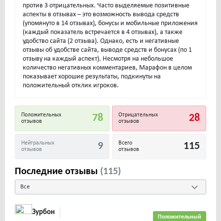
против 3 отрицательных. Часто выделяемые позитивные
аспекты в отзывах – это возможность вывода средств
(упомянуто в 14 отзывах), бонусы и мобильные приложения
(каждый показатель встречается в 4 отзывах), а также
удобство сайта (2 отзыва). Однако, есть и негативные
отзывы об удобстве сайта, выводе средств и бонусах (по 1
отзыву на каждый аспект). Несмотря на небольшое
количество негативных комментариев, Марафон в целом
показывает хорошие результаты, подкинуты на
положительный отклик игроков.
Положительных
Отрицательных
78
28
отзывов
отзывов
Нейтральных
Всего
9
115
отзывов
отзывов
Последние отзывы
(115)
Зурбон
Положительный