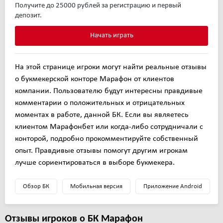
Получите до 25000 рублей за регистрацию и первый
депозит.
Начать играть
На этой странице игроки могут найти реальные отзывы
о букмекерской конторе Марафон от клиентов
компании. Пользователю будут интересны правдивые
комментарии о положительных и отрицательных
моментах в работе, данной БК. Если вы являетесь
клиентом Марафонбет или когда-либо сотрудничали с
конторой, подробно прокомментируйте собственный
опыт. Правдивые отзывы помогут другим игрокам
лучше сориентироваться в выборе букмекера.
Обзор БК
Мобильная версия
Приложение Android
Отзывы игроков о БК Марафон