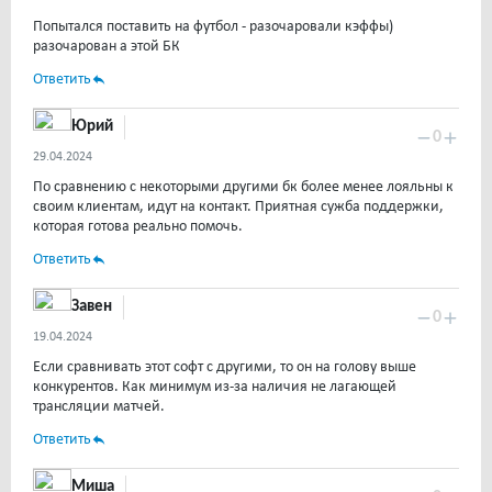
Попытался поставить на футбол - разочаровали кэффы)
разочарован а этой БК
Ответить
Юрий
0
29.04.2024
По сравнению с некоторыми другими бк более менее лояльны к
своим клиентам, идут на контакт. Приятная сужба поддержки,
которая готова реально помочь.
Ответить
Завен
0
19.04.2024
Если сравнивать этот софт с другими, то он на голову выше
конкурентов. Как минимум из-за наличия не лагающей
трансляции матчей.
Ответить
Миша