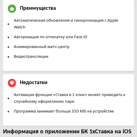
Преимущества
Автоматические обновления и синхронизация с Apple
Watch
Авторизация по отпечатку или Face ID
Анимированный матч-центр
Видеотрансляции
Недостатки
Активация функции «Ставка в 1 клик» может приводить к
случайному оформлению пари
Программа занимает больше 350 Mb на устройстве
Информация о приложении БК 1xСтавка на iOS