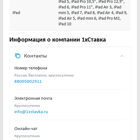
iPad 5, iPad Pro 10,5", iPad Pro 12,9",
iPad 6, iPad Pro 11", iPad Air 3, iPad
iPad
mini 5, iPad 7, iPad 8, iPad Air 4, iPad 9,
iPad Air 5, iPad mini 6, iPad Pro M2,
iPad 10
Информация о компании 1xСтавка
Контакты
Номер телефона
Россия, бесплатно, круглосуточно
88005002911
Электронная почта
Круглосуточно
info@1xstavka.ru
Онлайн-чат
Круглосуточно