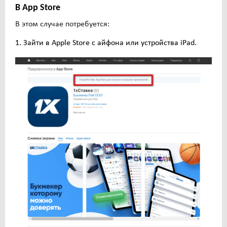
В App Store
В этом случае потребуется:
Зайти в Apple Store с айфона или устройства iPad.