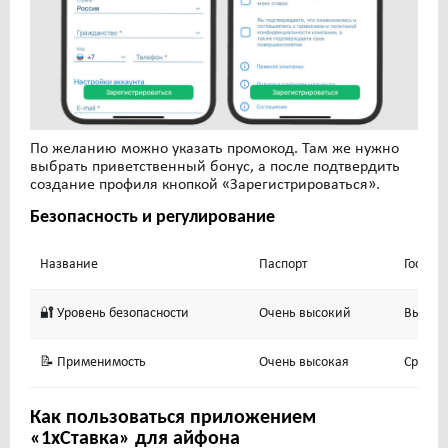
По желанию можно указать промокод. Там же нужно
выбрать приветственный бонус, а после подтвердить
создание профиля кнопкой «Зарегистрироваться».
Безопасность и регулирование
Название
Паспорт
Госуслу
🔐 Уровень безопасности
Очень высокий
Высока
📝 Применимость
Очень высокая
Средня
Как пользоваться приложением
«1хСтавка» для айфона