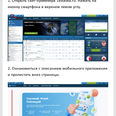
Открыть сайт букмекера 1xstavka.ru. Нажать на
иконку смартфона в верхнем левом углу.
Ознакомиться с описанием мобильного приложения
и пролистать вниз страницы.