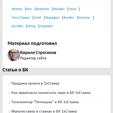
|
|
|
|
|
Winline
Pari
BetBoom
Мелбет
Леон
|
|
|
|
|
Лига Ставок
Zenit
Марафон
Фонбет
Бетсити
|
|
Балтбет
Olimp
СпортБет
Материал подготовил
Кирилл Строганов
Редактор сайта
Статьи о БК
Продажа купона в 1хСтавка
Как правильно заключать пари в БК 1хСтавка
Тотализитор "Пятнашка" в БК 1хСтавка
Мультиставка в ставках в БК 1хСтавка