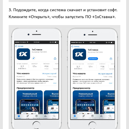
Подождите, когда система скачает и установит софт.
Кликните «Открыть», чтобы запустить ПО «1хСтавка».