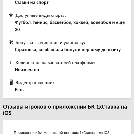
Ставки на спорт
⚽
️ Доступные виды спорта:
Футбол, теннис, баскетбол, хоккей, волейбол и еще
30
🎁
Бонус за скачивание и установку:
Страховка, кешбэк или бонус к первому депозиту
👦
Количество пользователей платформы:
Неизвестно
🖥
Видеотрансляции:
Есть
Отзывы игроков о приложении БК 1xСтавка на
iOS
Приложение букмекерской конторы 1xСтавка для iOS