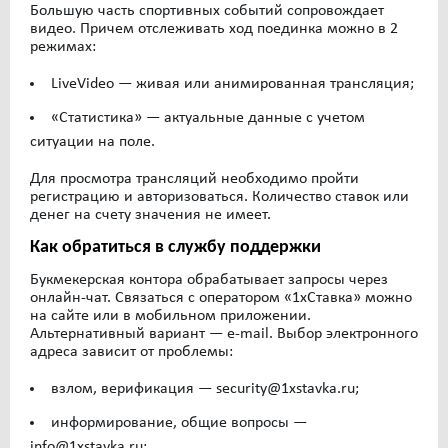
Большую часть спортивных событий сопровождает
видео. Причем отслеживать ход поединка можно в 2
режимах:
LiveVideo — живая или анимированная трансляция;
«Статистика» — актуальные данные с учетом
ситуации на поле.
Для просмотра трансляций необходимо пройти
регистрацию и авторизоваться. Количество ставок или
денег на счету значения не имеет.
Как обратиться в службу поддержки
Букмекерская контора обрабатывает запросы через
онлайн-чат. Связаться с оператором «1хСтавка» можно
на сайте или в мобильном приложении.
Альтернативный вариант — e-mail. Выбор электронного
адреса зависит от проблемы:
взлом, верификация — security@1xstavka.ru;
информирование, общие вопросы —
info@1xstavka.ru;