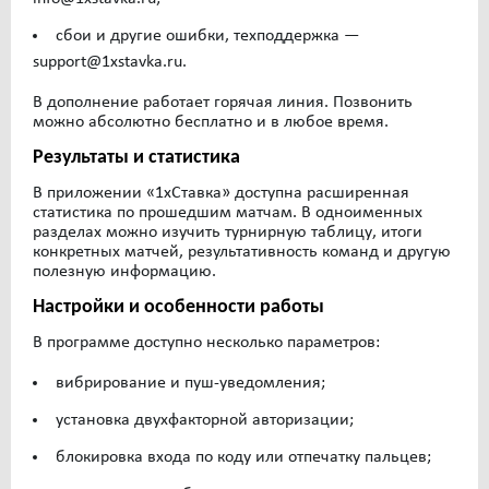
сбои и другие ошибки, техподдержка —
support@1xstavka.ru.
В дополнение работает горячая линия. Позвонить
можно абсолютно бесплатно и в любое время.
Результаты и статистика
В приложении «1хСтавка» доступна расширенная
статистика по прошедшим матчам. В одноименных
разделах можно изучить турнирную таблицу, итоги
конкретных матчей, результативность команд и другую
полезную информацию.
Настройки и особенности работы
В программе доступно несколько параметров:
вибрирование и пуш-уведомления;
установка двухфакторной авторизации;
блокировка входа по коду или отпечатку пальцев;