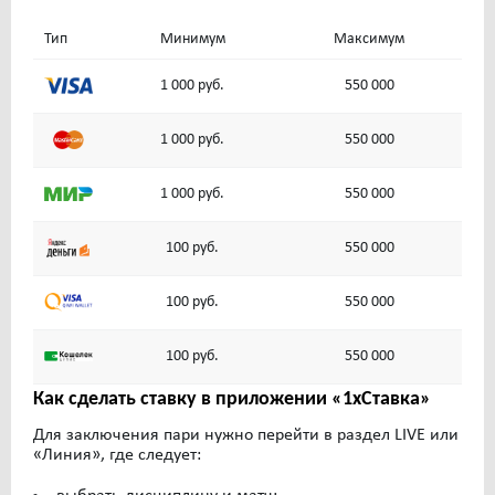
Тип
Минимум
Максимум
Ком
1 000 руб.
550 000
1 000 руб.
550 000
1 000 руб.
550 000
100 руб.
550 000
100 руб.
550 000
100 руб.
550 000
Как сделать ставку в приложении «1хСтавка»
Для заключения пари нужно перейти в раздел LIVE или
«Линия», где следует: