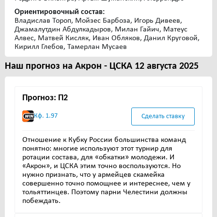
Ориентировочный состав:
Владислав Тороп, Мойзес Барбоза, Игорь Дивеев,
Джамалутдин Абдулкадыров, Милан Гайич, Матеус
Алвес, Матвей Кисляк, Иван Обляков, Данил Круговой,
Кирилл Глебов, Тамерлан Мусаев
Наш прогноз на Акрон - ЦСКА 12 августа 2025
Прогноз: П2
Кф. 1.97
Сделать ставку
Отношение к Кубку России большинства команд
понятно: многие используют этот турнир для
ротации состава, для «обкатки» молодежи. И
«Акрон», и ЦСКА этим точно воспользуются. Но
нужно признать, что у армейцев скамейка
совершенно точно помощнее и интереснее, чем у
тольяттинцев. Поэтому парни Челестини должны
побеждать.