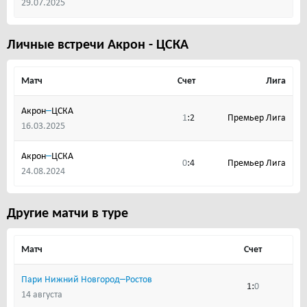
29.07.2025
Личные встречи Акрон - ЦСКА
Матч
Счет
Лига
–
Акрон
ЦСКА
:
Премьер Лига
1
2
16.03.2025
–
Акрон
ЦСКА
:
Премьер Лига
0
4
24.08.2024
Другие матчи в туре
Матч
Счет
–
Пари Нижний Новгород
Ростов
:
1
0
14 августа