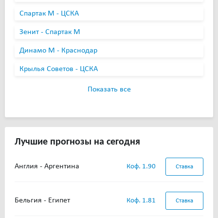
Спартак М - ЦСКА
Зенит - Спартак М
Динамо М - Краснодар
Крылья Советов - ЦСКА
Показать все
Лучшие прогнозы на сегодня
Англия - Аргентина
Коф. 1.90
Ставка
Бельгия - Египет
Коф. 1.81
Ставка