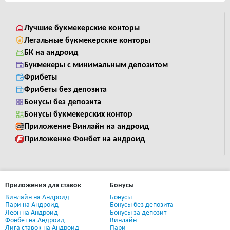
Лучшие букмекерские конторы
Легальные букмекерские конторы
БК на андроид
Букмекеры с минимальным депозитом
Фрибеты
Фрибеты без депозита
Бонусы без депозита
Бонусы букмекерских контор
Приложение Винлайн на андроид
Приложение Фонбет на андроид
Приложения для ставок
Бонусы
Винлайн на Андроид
Бонусы
Пари на Андроид
Бонусы без депозита
Леон на Андроид
Бонусы за депозит
Фонбет на Андроид
Винлайн
Лига ставок на Андроид
Пари