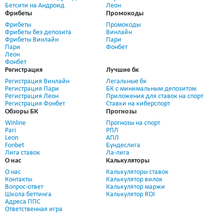
Бетсити на Андроид
Леон
Фрибеты
Промокоды
Фрибеты
Промокоды
Фрибеты без депозита
Винлайн
Фрибеты Винлайн
Пари
Пари
Фонбет
Леон
Фонбет
Регистрация
Лучшие бк
Регистрация Винлайн
Легальные бк
Регистрация Пари
БК с минимальным депозитом
Регистрация Леон
Приложения для ставок на спорт
Регистрация Фонбет
Ставки на киберспорт
Обзоры БК
Прогнозы
Winline
Прогнозы на спорт
Pari
РПЛ
Leon
АПЛ
Fonbet
Бундеслига
Лига ставок
Ла-лига
О нас
Калькуляторы
О нас
Калькуляторы ставок
Контакты
Калькулятор вилок
Вопрос-ответ
Калькулятор маржи
Школа беттинга
Калькулятор ROI
Адреса ППС
Ответственная игра