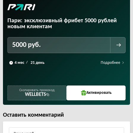
Пари: эксклюзивный фрибет 5000 рублей
новым клиентам
5000 руб.
Подробнее
/
Скопировать промокод
Активировать
WELLBETS
Оставить комментарий