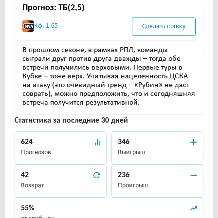
Прогноз: ТБ(2,5)
Кф. 1.65
Сделать ставку
В прошлом сезоне, в рамках РПЛ, команды
сыграли друг против друга дважды – тогда обе
встречи получились верховыми. Первые туры в
Кубке – тоже верх. Учитывая нацеленность ЦСКА
на атаку (это очевидный тренд – «Рубин» не даст
соврать), можно предположить, что и сегодняшняя
встреча получится результативной.
Статистика за последние 30 дней
624
346
Прогнозов
Выигрыш
42
236
Возврат
Проигрыш
55%