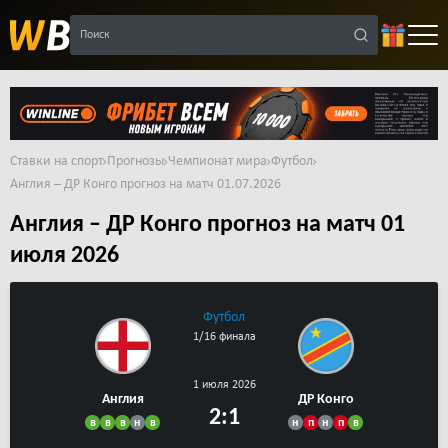
Поиск
Ставки на спорт
Прогнозы
Чемпионат мира
Футбол
Англия – ДР Конго прогноз на матч 01.07.2026
Англия – ДР Конго прогноз на матч 01
июля 2026
Футбол
1/16 финала
1 июля 2026
Англия
ДР Конго
2:1
в
в
в
н
в
н
п
н
п
в