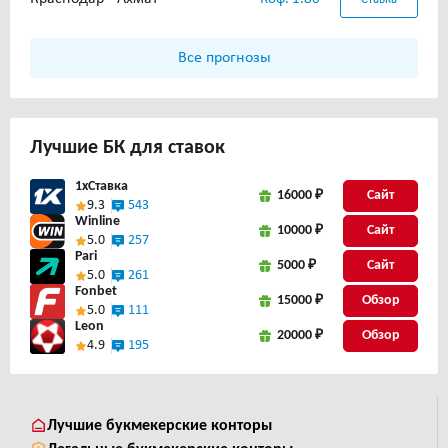
Все прогнозы
Лучшие
БК для ставок
1xСтавка
16000 ₽
Сайт
9.3
543
Winline
10000 ₽
Сайт
5.0
257
Pari
5000 ₽
Сайт
5.0
261
Fonbet
15000 ₽
5.0
111
Leon
20000 ₽
4.9
195
Лучшие букмекерские конторы