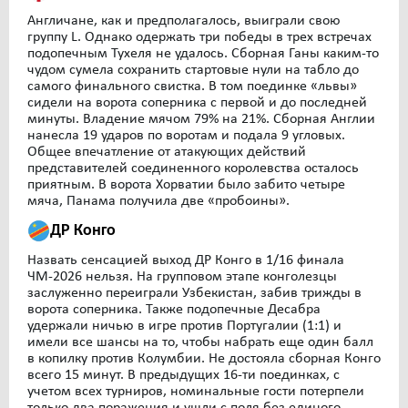
Англичане, как и предполагалось, выиграли свою
группу L. Однако одержать три победы в трех встречах
подопечным Тухеля не удалось. Сборная Ганы каким-то
чудом сумела сохранить стартовые нули на табло до
самого финального свистка. В том поединке «львы»
сидели на ворота соперника с первой и до последней
минуты. Владение мячом 79% на 21%. Сборная Англии
нанесла 19 ударов по воротам и подала 9 угловых.
Общее впечатление от атакующих действий
представителей соединенного королевства осталось
приятным. В ворота Хорватии было забито четыре
мяча, Панама получила две «пробоины».
ДР Конго
Назвать сенсацией выход ДР Конго в 1/16 финала
ЧМ-2026 нельзя. На групповом этапе конголезцы
заслуженно переиграли Узбекистан, забив трижды в
ворота соперника. Также подопечные Десабра
удержали ничью в игре против Португалии (1:1) и
имели все шансы на то, чтобы набрать еще один балл
в копилку против Колумбии. Не достояла сборная Конго
всего 15 минут. В предыдущих 16-ти поединках, с
учетом всех турниров, номинальные гости потерпели
только два поражения и ушли с поля без единого