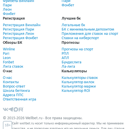
Фрибеты Винлайн
Пари
Пари
Фонбет
Леон
Фонбет
Регистрация
Лучшие бк
Регистрация Винлайн
Легальные бк
Регистрация Пари
БК с минимальным депозитом
Регистрация Леон
Приложения для ставок на спорт
Регистрация Фонбет
Ставки на киберспорт
Обзоры БК
Прогнозы
Winline
Прогнозы на спорт
Pari
РПЛ
Leon
АПЛ
Fonbet
Бундеслига
Лига ставок
Ла-лига
О нас
Калькуляторы
О нас
Калькуляторы ставок
Контакты
Калькулятор вилок
Вопрос-ответ
Калькулятор маржи
Школа беттинга
Калькулятор ROI
Адреса ППС
Ответственная игра
© 2015-2026 Wellbet.ru - Все права защищены.
Сайт wellbet.ru носит только информационный характер. Мы не принимаем
18+
средства, и не проводим азартных игр на реальные деньги. Для лиц старше