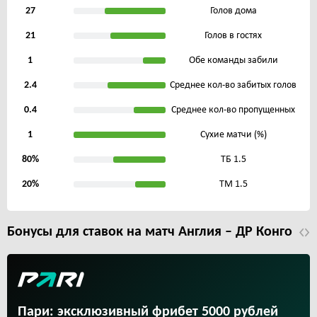
27
Голов дома
21
Голов в гостях
1
Обе команды забили
2.4
Среднее кол-во забитых голов
0.4
Среднее кол-во пропущенных
1
Сухие матчи (%)
80%
ТБ 1.5
20%
ТМ 1.5
Бонусы для ставок на матч Англия – ДР Конго
Пари: эксклюзивный фрибет 5000 рублей