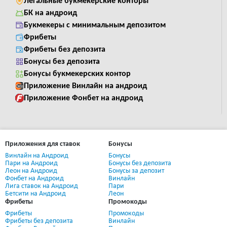
Легальные букмекерские конторы
БК на андроид
Букмекеры с минимальным депозитом
Фрибеты
Фрибеты без депозита
Бонусы без депозита
Бонусы букмекерских контор
Приложение Винлайн на андроид
Приложение Фонбет на андроид
Приложения для ставок
Бонусы
Винлайн на Андроид
Бонусы
Пари на Андроид
Бонусы без депозита
Леон на Андроид
Бонусы за депозит
Фонбет на Андроид
Винлайн
Лига ставок на Андроид
Пари
Бетсити на Андроид
Леон
Фрибеты
Промокоды
Фрибеты
Промокоды
Фрибеты без депозита
Винлайн