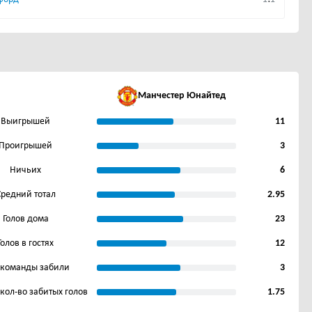
Манчестер Юнайтед
Выигрышей
11
Проигрышей
3
Ничьих
6
Средний тотал
2.95
Голов дома
23
Голов в гостях
12
 команды забили
3
кол-во забитых голов
1.75