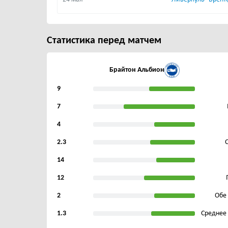
Статистика перед матчем
Брайтон Альбион
9
7
4
2.3
14
12
2
Обе
1.3
Среднее 