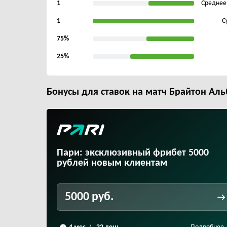
1
Среднее
1
С
75%
25%
Бонусы для ставок на матч Брайтон Ал
Пари: эксклюзивный фрибет 5000
рублей новым клиентам
5000 руб.