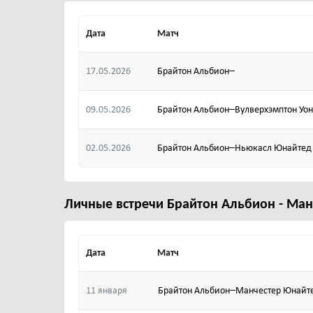
Дата
Матч
–
17.05.2026
Брайтон Альбион
–
09.05.2026
Брайтон Альбион
Вулверхэмптон Уо
–
02.05.2026
Брайтон Альбион
Ньюкасл Юнайтед
Личные встречи Брайтон Альбион - Ма
Дата
Матч
–
11 января
Брайтон Альбион
Манчестер Юнайт