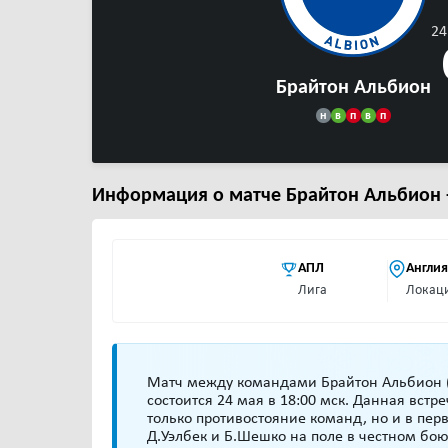
24
Брайтон Альбион
н
в
п
в
п
Информация о матче Брайтон Альбион 
АПЛ
Англия
Лига
Локац
Матч между командами Брайтон Альбион (
состоится 24 мая в 18:00 мск. Данная встр
только противостояние команд, но и в пер
Д.Уэлбек и Б.Шешко на поле в честном бою