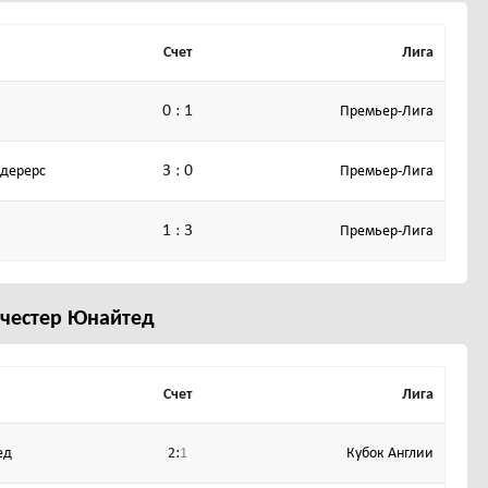
Счет
Лига
0 : 1
Премьер-Лига
3 : 0
Премьер-Лига
ндерерс
1 : 3
Премьер-Лига
нчестер Юнайтед
Счет
Лига
:
Кубок Англии
ед
2
1