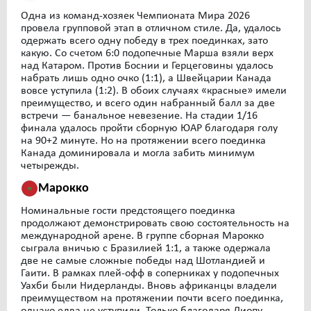
Одна из команд-хозяек Чемпионата Мира 2026
провела групповой этап в отличном стиле. Да, удалось
одержать всего одну победу в трех поединках, зато
какую. Со счетом 6:0 подопечные Марша взяли верх
над Катаром. Против Боснии и Герцеговины удалось
набрать лишь одно очко (1:1), а Швейцарии Канада
вовсе уступила (1:2). В обоих случаях «красные» имели
преимущество, и всего один набранный балл за две
встречи — банальное невезение. На стадии 1/16
финала удалось пройти сборную ЮАР благодаря голу
на 90+2 минуте. Но на протяжении всего поединка
Канада доминировала и могла забить минимум
четырежды.
Марокко
Номинальные гости предстоящего поединка
продолжают демонстрировать свою состоятельность на
международной арене. В группе сборная Марокко
сыграла вничью с Бразилией 1:1, а также одержала
две не самые сложные победы над Шотландией и
Гаити. В рамках плей-офф в соперниках у подопечных
Уахби были Нидерланды. Вновь африканцы владели
преимуществом на протяжении почти всего поединка,
однако едва не уступили. Только благодаря Диопу,