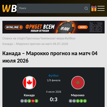
Поиск
Ставки на спорт
Прогнозы
Чемпионат мира
Футбол
Канада – Марокко прогноз на матч 04.07.2026
Канада – Марокко прогноз на матч 04
июля 2026
Футбол
1/8 финала
4 июля 2026
Канада
Марокко
0:3
н
н
в
п
в
н
н
в
в
в