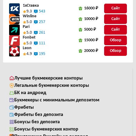
1xСтавка
16000 ₽
Сайт
9.3
543
Winline
10000 ₽
Сайт
5.0
257
Pari
5000 ₽
Сайт
5.0
261
Fonbet
15000 ₽
5.0
111
Leon
20000 ₽
4.9
195
Лучшие букмекерские конторы
Легальные букмекерские конторы
БК на андроид
Букмекеры с минимальным депозитом
Фрибеты
Фрибеты без депозита
Бонусы без депозита
Бонусы букмекерских контор