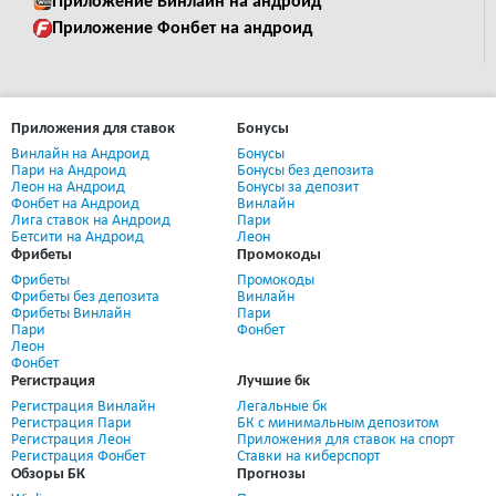
Приложение Винлайн на андроид
Приложение Фонбет на андроид
Приложения для ставок
Бонусы
Винлайн на Андроид
Бонусы
Пари на Андроид
Бонусы без депозита
Леон на Андроид
Бонусы за депозит
Фонбет на Андроид
Винлайн
Лига ставок на Андроид
Пари
Бетсити на Андроид
Леон
Фрибеты
Промокоды
Фрибеты
Промокоды
Фрибеты без депозита
Винлайн
Фрибеты Винлайн
Пари
Пари
Фонбет
Леон
Фонбет
Регистрация
Лучшие бк
Регистрация Винлайн
Легальные бк
Регистрация Пари
БК с минимальным депозитом
Регистрация Леон
Приложения для ставок на спорт
Регистрация Фонбет
Ставки на киберспорт
Обзоры БК
Прогнозы