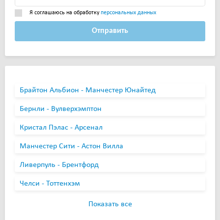
Я соглашаюсь на обработку
персональных данных
Отправить
Брайтон Альбион - Манчестер Юнайтед
Бернли - Вулверхэмптон
Кристал Пэлас - Арсенал
Манчестер Сити - Астон Вилла
Ливерпуль - Брентфорд
Челси - Тоттенхэм
Показать все