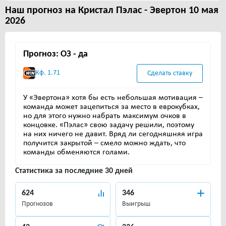
Наш прогноз на Кристал Пэлас - Эвертон 10 мая
2026
Прогноз: ОЗ - да
Кф. 1.71
Сделать ставку
У «Эвертона» хотя бы есть небольшая мотивация –
команда может зацепиться за место в еврокубках,
но для этого нужно набрать максимум очков в
концовке. «Пэлас» свою задачу решили, поэтому
на них ничего не давит. Вряд ли сегодняшняя игра
получится закрытой – смело можно ждать, что
команды обменяются голами.
Статистика за последние 30 дней
624
346
Прогнозов
Выигрыш