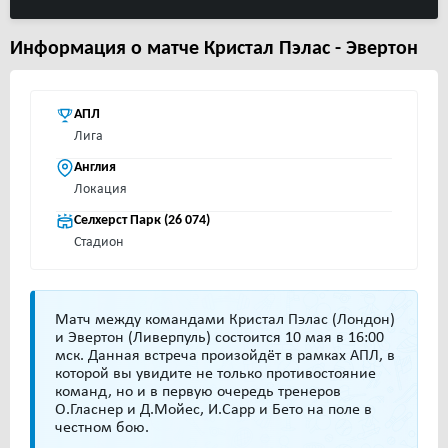
Информация о матче Кристал Пэлас - Эвертон
АПЛ
Лига
Англия
Локация
Селхерст Парк (26 074)
Стадион
Матч между командами Кристал Пэлас (Лондон)
и Эвертон (Ливерпуль) состоится 10 мая в 16:00
мск. Данная встреча произойдёт в рамках АПЛ, в
которой вы увидите не только противостояние
команд, но и в первую очередь тренеров
О.Гласнер и Д.Мойес, И.Сарр и Бето на поле в
честном бою.