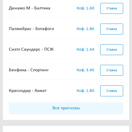
Динамо М - Балтика
Коф. 1.60
Ставка
Палмейрас - Ботафого
Коф. 1.86
Ставка
Сиэтл Саундерс - ПСЖ
Коф. 1.44
Ставка
Бенфика - Спортинг
Коф. 3.40
Ставка
Краснодар - Ахмат
Коф. 1.80
Ставка
Все прогнозы