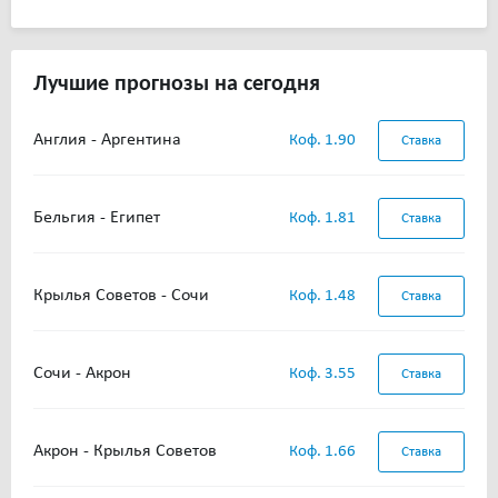
Лучшие прогнозы на сегодня
Англия - Аргентина
Коф. 1.90
Ставка
Бельгия - Египет
Коф. 1.81
Ставка
Крылья Советов - Сочи
Коф. 1.48
Ставка
Сочи - Акрон
Коф. 3.55
Ставка
Акрон - Крылья Советов
Коф. 1.66
Ставка