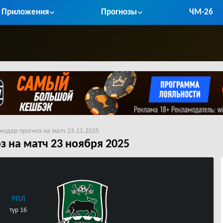
Приложения
Прогнозы
ЧМ-26
одар прогноз на матч 23.11.2025
 на матч 23 ноября 2025
РПЛ
тур 16