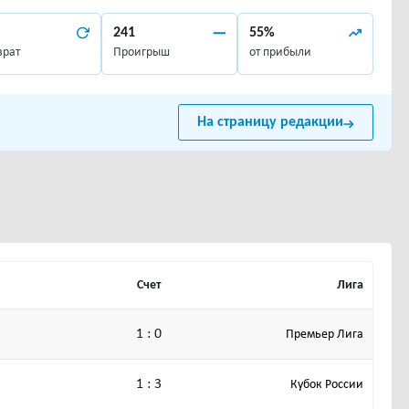
241
55%
врат
Проигрыш
от прибыли
На страницу редакции
Счет
Лига
1 : 0
Премьер Лига
1 : 3
Кубок России