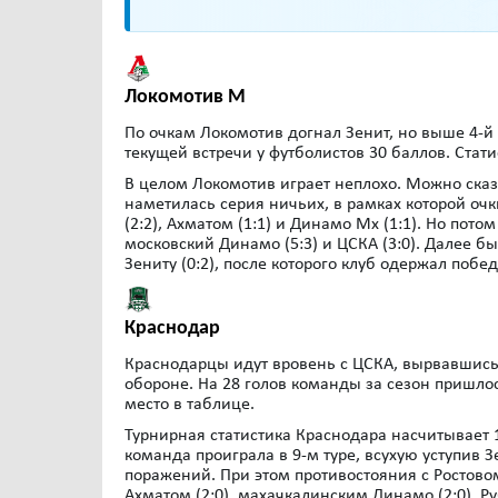
Локомотив М
По очкам Локомотив догнал Зенит, но выше 4-й 
текущей встречи у футболистов 30 баллов. Стат
В целом Локомотив играет неплохо. Можно сказа
наметилась серия ничьих, в рамках которой очк
(2:2), Ахматом (1:1) и Динамо Мх (1:1). Но пот
московский Динамо (5:3) и ЦСКА (3:0). Далее бы
Зениту (0:2), после которого клуб одержал побед
Краснодар
Краснодарцы идут вровень с ЦСКА, вырвавшись
обороне. На 28 голов команды за сезон пришло
место в таблице.
Турнирная статистика Краснодара насчитывает 
команда проиграла в 9-м туре, всухую уступив З
поражений. При этом противостояния с Ростовом
Ахматом (2:0), махачкалинским Динамо (2:0), Ру