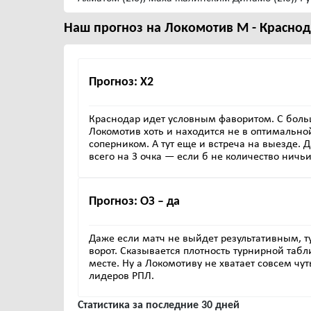
Наш прогноз на Локомотив М - Краснод
Прогноз: Х2
Краснодар идет условным фаворитом. С больш
Локомотив хоть и находится не в оптимально
соперником. А тут еще и встреча на выезде. 
всего на 3 очка — если б не количество ничь
Прогноз: ОЗ – да
Даже если матч не выйдет результативным, т
ворот. Сказывается плотность турнирной табл
месте. Ну а Локомотиву не хватает совсем чу
лидеров РПЛ.
Статистика за последние 30 дней