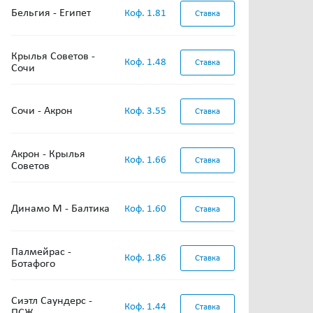
Бельгия - Египет
Коф. 1.81
Ставка
Крылья Советов -
Коф. 1.48
Ставка
Сочи
Сочи - Акрон
Коф. 3.55
Ставка
Акрон - Крылья
Коф. 1.66
Ставка
Советов
Динамо М - Балтика
Коф. 1.60
Ставка
Палмейрас -
Коф. 1.86
Ставка
Ботафого
Сиэтл Саундерс -
Коф. 1.44
Ставка
ПСЖ