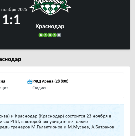
 ноября 2025
1:1
Краснодар
в
в
в
в
н
аснодар
сия
РЖД Арена (28 800)
ация
Стадион
а) и Краснодар (Краснодар) состоится 23 ноября в
мках РПЛ, в которой вы увидите не только
редь тренеров М.Галактионов и М.Мусаев, А.Батраков