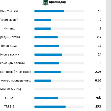
Краснодар
Выигрышей
15
Проигрышей
2
Ничьих
3
Средний тотал
2.7
Голов дома
17
Голов в гостях
24
 команды забили
3
кол-во забитых голов
2.05
 кол-во пропущенных
0.65
ухие матчи (%)
0
ТБ 1.5
75%
ТМ 1.5
25%