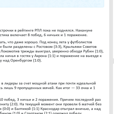
строчки в рейтинге РПЛ пока не поднялся. Накануне
истика включает 8 побед, 6 ничьих и 1 поражение.
ть, что даже хорошо. Под конец лета у футболистов
и были разделены с Ростовом (3:3), Крыльями Советов
ом Локомотив трижды выиграл, уверенно обходя Рубин (1:0),
ла ничья в гостях у Акрона (1:1) и поражение на выезде к
у над Оренбургом (1:0).
 в лидеры за счет мощной атаки при почти идеальной
сь лишь 9 пропущенных мячей. Как итог — 33 очка и 1
10 побед, 3 ничьи и 2 поражения. Причем последний раз
ениту (2:0). На текущий момент они провели 6 матчей без
 (0:0) и Балтикой (1:1) Краснодар отыграл вничью, а над
бином (1:0) и Спартаком (2:1) одержал победу.