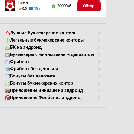
Leon
20000 ₽
8.8
195
Лучшие букмекерские конторы
Легальные букмекерские конторы
БК на андроид
Букмекеры с минимальным депозитом
Фрибеты
Фрибеты без депозита
Бонусы без депозита
Бонусы букмекерских контор
Приложение Винлайн на андроид
Приложение Фонбет на андроид