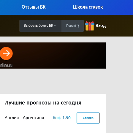
Отзывы БК
Школа ставок
Вход
Выбрать бонус БК
Поиск
Лучшие прогнозы на сегодня
Англия - Аргентина
Коф. 1.90
Ставка