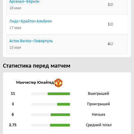
–
Арсенал
Бёрнли
:
1
0
18 мая
–
Лидс
Брайтон Альбион
:
1
0
17 мая
–
Астон Вилла
Ливерпуль
:
4
2
15 мая
Статистика перед матчем
Манчестер Юнайтед
11
Выигрышей
3
Проигрышей
6
Ничьих
2.75
Средний тотал