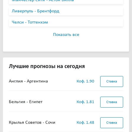
Ливерпуль - Брентфорд
Челси - Тоттенхэм
Показать все
Лучшие прогнозы на сегодня
Англия - Аргентина
Коф. 1.90
Ставка
Бельгия - Египет
Коф. 1.81
Ставка
Крылья Советов - Сочи
Коф. 1.48
Ставка