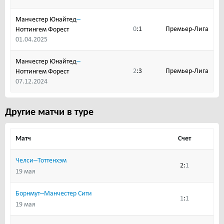
–
Манчестер Юнайтед
:
Премьер-Лига
0
1
Ноттингем Форест
01.04.2025
–
Манчестер Юнайтед
:
Премьер-Лига
2
3
Ноттингем Форест
07.12.2024
Другие матчи в туре
Матч
Счет
–
Челси
Тоттенхэм
:
2
1
19 мая
–
Борнмут
Манчестер Сити
:
1
1
19 мая