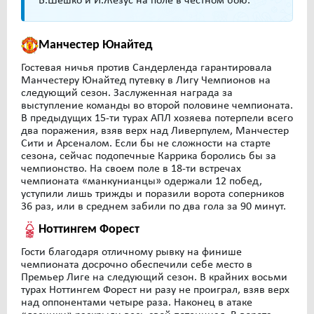
Б.Шешко и И.Жезус на поле в честном бою.
Манчестер Юнайтед
Гостевая ничья против Сандерленда гарантировала
Манчестеру Юнайтед путевку в Лигу Чемпионов на
следующий сезон. Заслуженная награда за
выступление команды во второй половине чемпионата.
В предыдущих 15-ти турах АПЛ хозяева потерпели всего
два поражения, взяв верх над Ливерпулем, Манчестер
Сити и Арсеналом. Если бы не сложности на старте
сезона, сейчас подопечные Каррика боролись бы за
чемпионство. На своем поле в 18-ти встречах
чемпионата «манкунианцы» одержали 12 побед,
уступили лишь трижды и поразили ворота соперников
36 раз, или в среднем забили по два гола за 90 минут.
Ноттингем Форест
Гости благодаря отличному рывку на финише
чемпионата досрочно обеспечили себе место в
Премьер Лиге на следующий сезон. В крайних восьми
турах Ноттингем Форест ни разу не проиграл, взяв верх
над оппонентами четыре раза. Наконец в атаке