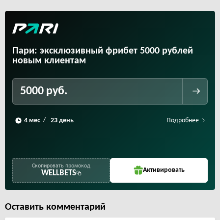
Пари: эксклюзивный фрибет 5000 рублей
новым клиентам
5000 руб.
Подробнее
/
Скопировать промокод
Активировать
WELLBETS
Оставить комментарий