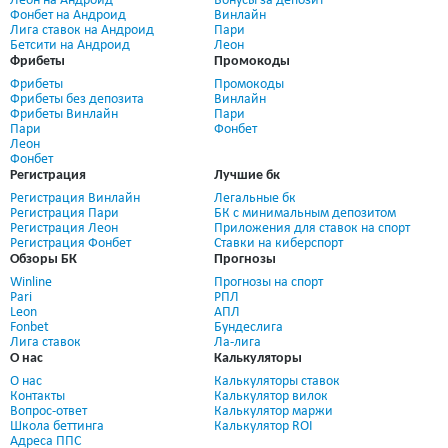
Леон на Андроид
Бонусы за депозит
Фонбет на Андроид
Винлайн
Лига ставок на Андроид
Пари
Бетсити на Андроид
Леон
Фрибеты
Промокоды
Фрибеты
Промокоды
Фрибеты без депозита
Винлайн
Фрибеты Винлайн
Пари
Пари
Фонбет
Леон
Фонбет
Регистрация
Лучшие бк
Регистрация Винлайн
Легальные бк
Регистрация Пари
БК с минимальным депозитом
Регистрация Леон
Приложения для ставок на спорт
Регистрация Фонбет
Ставки на киберспорт
Обзоры БК
Прогнозы
Winline
Прогнозы на спорт
Pari
РПЛ
Leon
АПЛ
Fonbet
Бундеслига
Лига ставок
Ла-лига
О нас
Калькуляторы
О нас
Калькуляторы ставок
Контакты
Калькулятор вилок
Вопрос-ответ
Калькулятор маржи
Школа беттинга
Калькулятор ROI
Адреса ППС