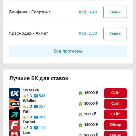
Бенфика - Спортинг
Коф. 3.40
Ставка
Краснодар - Ахмат
Коф. 1.80
Ставка
Все прогнозы
Лучшие
БК для ставок
1xСтавка
16000 ₽
Сайт
9.3
543
Winline
10000 ₽
Сайт
5.0
257
Pari
5000 ₽
Сайт
5.0
261
Fonbet
15000 ₽
5.0
111
Leon
20000 ₽