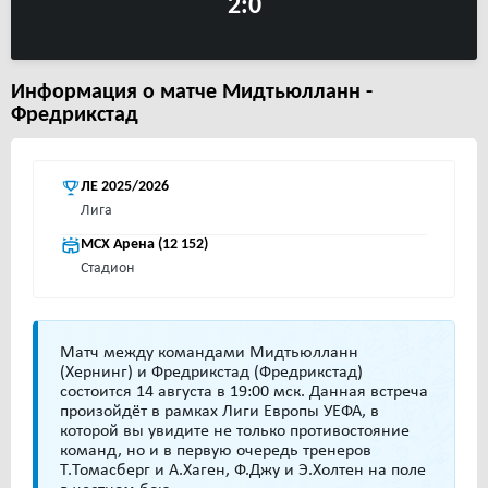
2:0
Информация о матче Мидтьюлланн -
Фредрикстад
ЛЕ 2025/2026
Лига
MCХ Арена (12 152)
Стадион
Матч между командами Мидтьюлланн
(Хернинг) и Фредрикстад (Фредрикстад)
состоится 14 августа в 19:00 мск. Данная встреча
произойдёт в рамках Лиги Европы УЕФА, в
которой вы увидите не только противостояние
команд, но и в первую очередь тренеров
Т.Томасберг и А.Хаген, Ф.Джу и Э.Холтен на поле