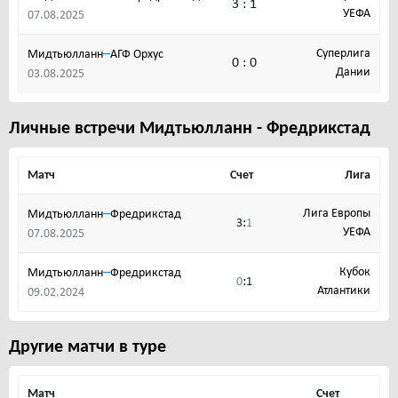
3 : 1
УЕФА
07.08.2025
–
Суперлига
Мидтьюлланн
АГФ Орхус
0 : 0
Дании
03.08.2025
Личные встречи Мидтьюлланн - Фредрикстад
Матч
Счет
Лига
–
Лига Европы
Мидтьюлланн
Фредрикстад
:
3
1
УЕФА
07.08.2025
–
Кубок
Мидтьюлланн
Фредрикстад
:
0
1
Атлантики
09.02.2024
Другие матчи в туре
Матч
Счет