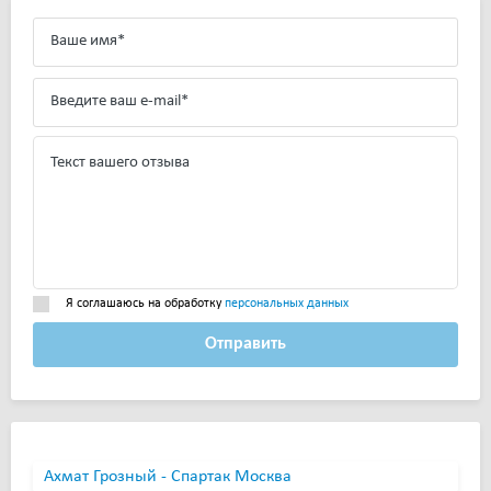
Я соглашаюсь на обработку
персональных данных
Отправить
Ахмат Грозный - Спартак Москва