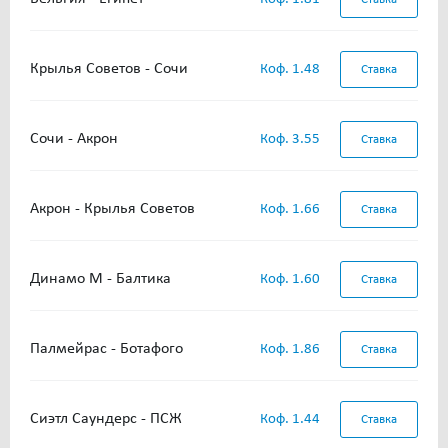
Крылья Советов - Сочи
Коф. 1.48
Ставка
Сочи - Акрон
Коф. 3.55
Ставка
Акрон - Крылья Советов
Коф. 1.66
Ставка
Динамо М - Балтика
Коф. 1.60
Ставка
Палмейрас - Ботафого
Коф. 1.86
Ставка
Сиэтл Саундерс - ПСЖ
Коф. 1.44
Ставка