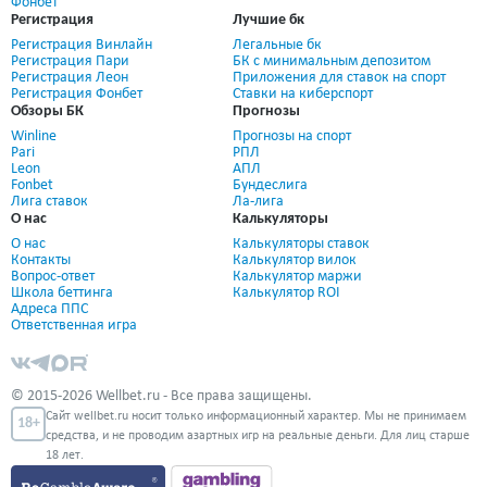
Фонбет
Регистрация
Лучшие бк
Регистрация Винлайн
Легальные бк
Регистрация Пари
БК с минимальным депозитом
Регистрация Леон
Приложения для ставок на спорт
Регистрация Фонбет
Ставки на киберспорт
Обзоры БК
Прогнозы
Winline
Прогнозы на спорт
Pari
РПЛ
Leon
АПЛ
Fonbet
Бундеслига
Лига ставок
Ла-лига
О нас
Калькуляторы
О нас
Калькуляторы ставок
Контакты
Калькулятор вилок
Вопрос-ответ
Калькулятор маржи
Школа беттинга
Калькулятор ROI
Адреса ППС
Ответственная игра
© 2015-2026 Wellbet.ru - Все права защищены.
Сайт wellbet.ru носит только информационный характер. Мы не принимаем
18+
средства, и не проводим азартных игр на реальные деньги. Для лиц старше
18 лет.