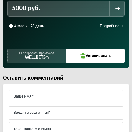
5000 руб.
Подробнее
/
Скопировать промокод
Активировать
WELLBETS
Оставить комментарий