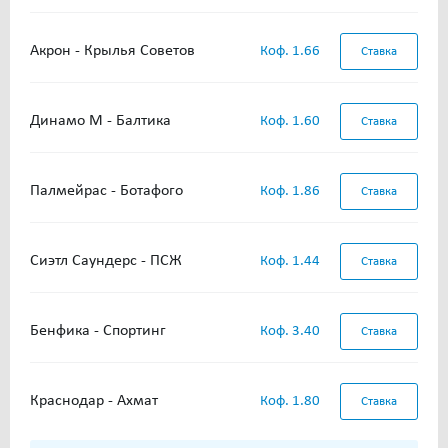
Акрон - Крылья Советов
Коф. 1.66
Ставка
Динамо М - Балтика
Коф. 1.60
Ставка
Палмейрас - Ботафого
Коф. 1.86
Ставка
Сиэтл Саундерс - ПСЖ
Коф. 1.44
Ставка
Бенфика - Спортинг
Коф. 3.40
Ставка
Краснодар - Ахмат
Коф. 1.80
Ставка