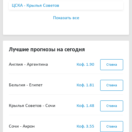
ЦСКА - Крылья Советов
Показать все
Лучшие прогнозы на сегодня
Англия - Аргентина
Коф. 1.90
Ставка
Бельгия - Египет
Коф. 1.81
Ставка
Крылья Советов - Сочи
Коф. 1.48
Ставка
Сочи - Акрон
Коф. 3.55
Ставка