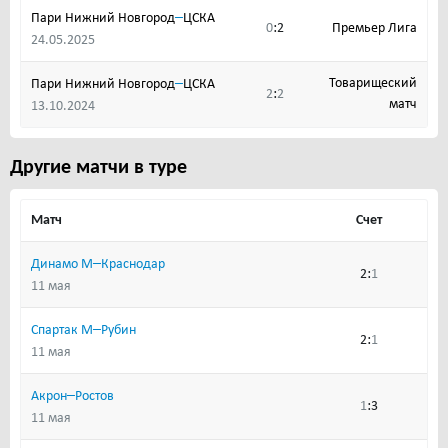
–
Пари Нижний Новгород
ЦСКА
:
Премьер Лига
0
2
24.05.2025
–
Товарищеский
Пари Нижний Новгород
ЦСКА
:
2
2
матч
13.10.2024
Другие матчи в туре
Матч
Счет
–
Динамо М
Краснодар
:
2
1
11 мая
–
Спартак М
Рубин
:
2
1
11 мая
–
Акрон
Ростов
:
1
3
11 мая