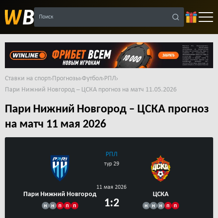
Поиск
Ставки на спорт
Прогнозы
Футбол
РПЛ
Пари Нижний Новгород – ЦСКА прогноз на матч 11.05.2026
Пари Нижний Новгород – ЦСКА прогноз
на матч 11 мая 2026
РПЛ
тур 29
11 мая 2026
Пари Нижний Новгород
ЦСКА
1:2
н
н
п
п
п
н
н
н
п
п