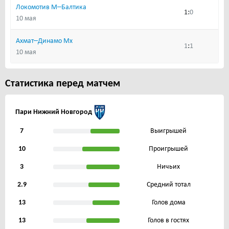
–
Локомотив М
Балтика
:
1
0
10 мая
–
Ахмат
Динамо Мх
:
1
1
10 мая
Статистика перед матчем
Пари Нижний Новгород
7
Выигрышей
10
Проигрышей
3
Ничьих
2.9
Средний тотал
13
Голов дома
13
Голов в гостях