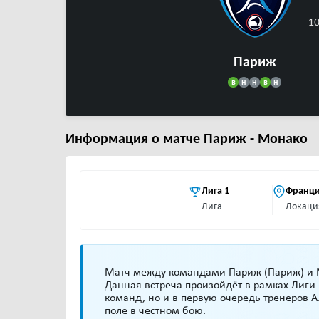
10
Париж
в
н
н
в
н
Информация о матче Париж - Монако
Лига 1
Франц
Лига
Локаци
Матч между командами Париж (Париж) и Мо
Данная встреча произойдёт в рамках Лиги 
команд, но и в первую очередь тренеров А
поле в честном бою.