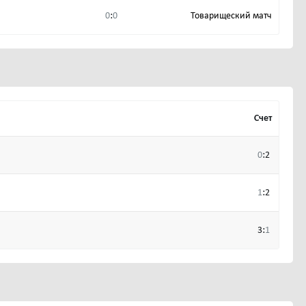
:
Товарищеский матч
0
0
Счет
:
0
2
:
1
2
:
3
1