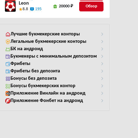
Leon
20000 ₽
8.8
195
Лучшие букмекерские конторы
Легальные букмекерские конторы
БК на андроид
Букмекеры с минимальным депозитом
Фрибеты
Фрибеты без депозита
Бонусы без депозита
Бонусы букмекерских контор
Приложение Винлайн на андроид
Приложение Фонбет на андроид