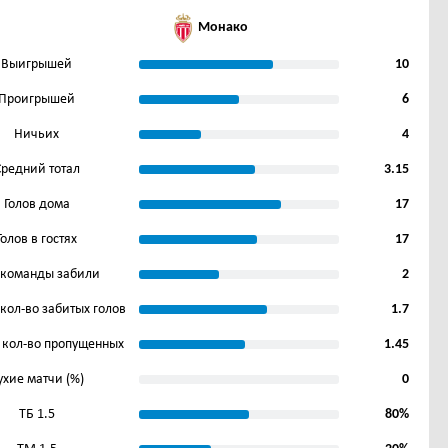
Монако
Выигрышей
10
Проигрышей
6
Ничьих
4
Средний тотал
3.15
Голов дома
17
Голов в гостях
17
 команды забили
2
кол-во забитых голов
1.7
 кол-во пропущенных
1.45
ухие матчи (%)
0
ТБ 1.5
80%