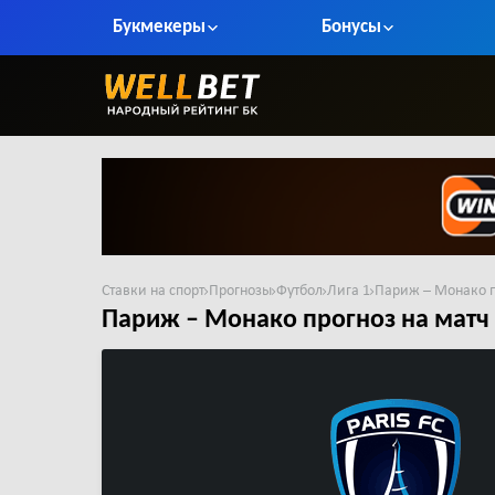
Букмекеры
Бонусы
Ставки на спорт
Прогнозы
Футбол
Лига 1
Париж – Монако п
Париж – Монако прогноз на матч 