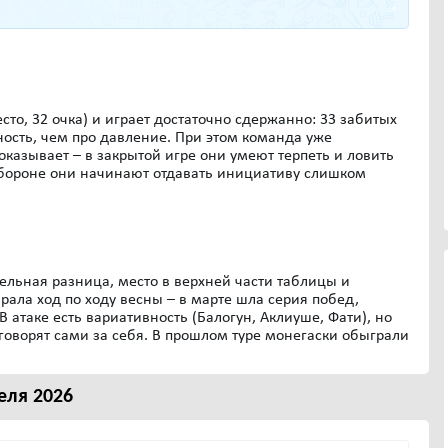
то, 32 очка) и играет достаточно сдержанно: 33 забитых
ность, чем про давление. При этом команда уже
оказывает – в закрытой игре они умеют терпеть и ловить
обороне они начинают отдавать инициативу слишком
ельная разница, место в верхней части таблицы и
ала ход по ходу весны – в марте шла серия побед,
В атаке есть вариативность (Балогун, Аклиуше, Фати), но
оворят сами за себя. В прошлом туре монегаски обыграли
еля 2026