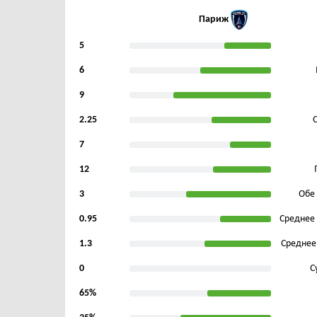
Париж
5
6
9
2.25
7
12
3
Обе
0.95
Среднее 
1.3
Среднее
0
С
65%