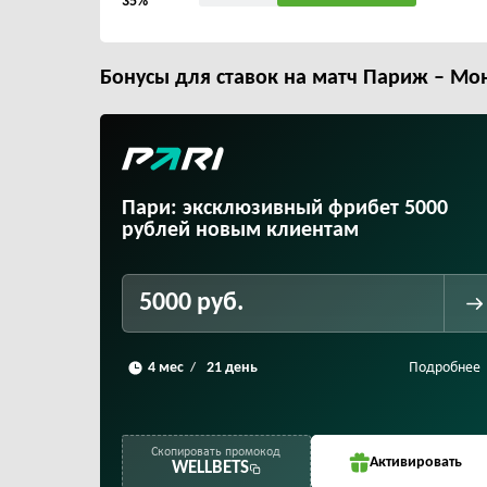
35%
Бонусы для ставок на матч Париж – Мо
Пари: эксклюзивный фрибет 5000
рублей новым клиентам
5000 руб.
Подробнее
/
Скопировать промокод
Активировать
WELLBETS