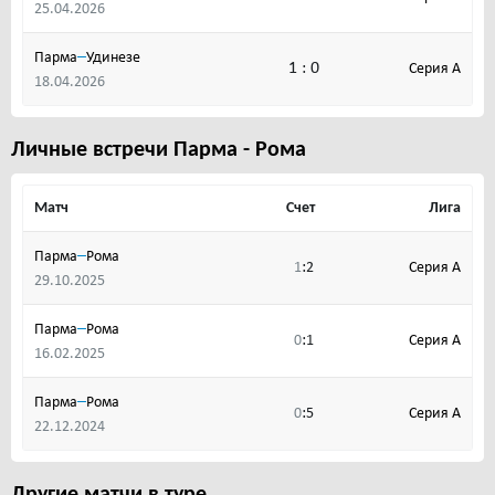
25.04.2026
–
Парма
Удинезе
1 : 0
Серия А
18.04.2026
Личные встречи Парма - Рома
Матч
Счет
Лига
–
Парма
Рома
:
Серия А
1
2
29.10.2025
–
Парма
Рома
:
Серия А
0
1
16.02.2025
–
Парма
Рома
:
Серия А
0
5
22.12.2024
Другие матчи в туре