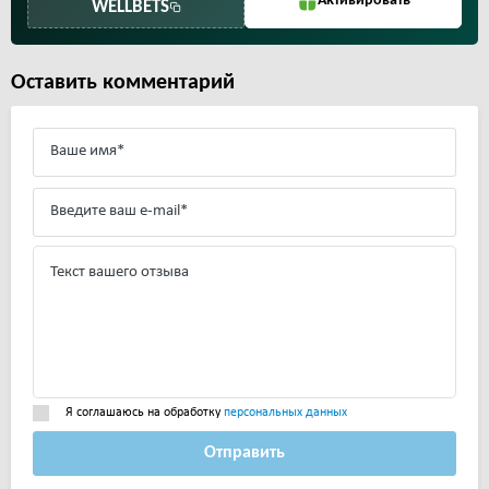
Активировать
WELLBETS
Оставить комментарий
Я соглашаюсь на обработку
персональных данных
Отправить