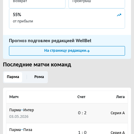
Возврат
Проигрыш
55%
от прибыли
Прогноз подговлен редакцией WellBet
На страницу редакции
Последние матчи команд
Парма
Рома
Матч
Счет
Лига
–
Парма
Интер
0 : 2
Серия А
03.05.2026
–
Парма
Пиза
1 : 0
Серия А