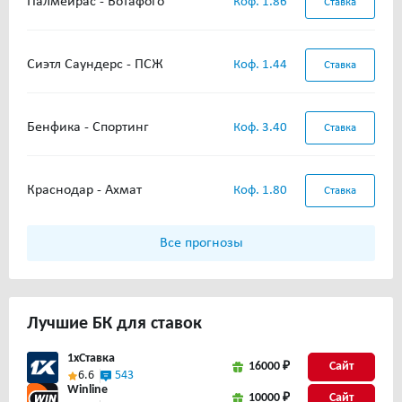
Палмейрас - Ботафого
Коф. 1.86
Ставка
Сиэтл Саундерс - ПСЖ
Коф. 1.44
Ставка
Бенфика - Спортинг
Коф. 3.40
Ставка
Краснодар - Ахмат
Коф. 1.80
Ставка
Все прогнозы
Лучшие
БК для ставок
1xСтавка
16000 ₽
Сайт
6.6
543
Winline
10000 ₽
Сайт