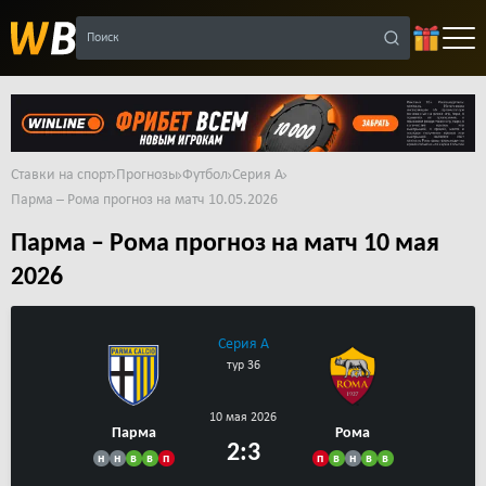
Поиск
Ставки на спорт
Прогнозы
Футбол
Серия А
Парма – Рома прогноз на матч 10.05.2026
Парма – Рома прогноз на матч 10 мая
2026
Серия А
тур 36
10 мая 2026
Парма
Рома
2:3
н
н
в
в
п
п
в
н
в
в