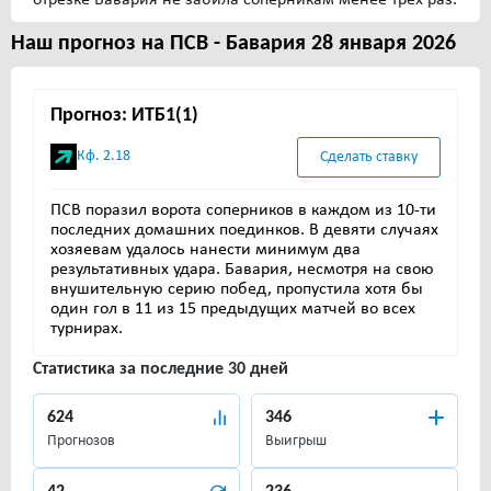
Наш прогноз на ПСВ - Бавария 28 января 2026
Прогноз: ИТБ1(1)
Кф. 2.18
Сделать ставку
ПСВ поразил ворота соперников в каждом из 10-ти
последних домашних поединков. В девяти случаях
хозяевам удалось нанести минимум два
результативных удара. Бавария, несмотря на свою
внушительную серию побед, пропустила хотя бы
один гол в 11 из 15 предыдущих матчей во всех
турнирах.
Статистика за последние 30 дней
624
346
Прогнозов
Выигрыш