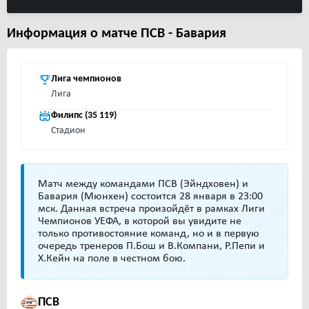
Информация о матче ПСВ - Бавария
Лига чемпионов
Лига
Филипс (35 119)
Стадион
Матч между командами ПСВ (Эйндховен) и
Бавария (Мюнхен) состоится 28 января в 23:00
мск. Данная встреча произойдёт в рамках Лиги
Чемпионов УЕФА, в которой вы увидите не
только противостояние команд, но и в первую
очередь тренеров П.Бош и В.Компани, Р.Пепи и
Х.Кейн на поле в честном бою.
ПСВ