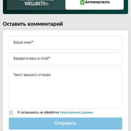
Активировать
WELLBETS
Оставить комментарий
Я соглашаюсь на обработку
персональных данных
Отправить