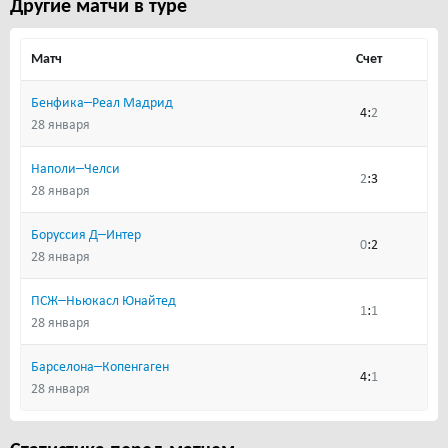
Другие матчи в туре
Матч
Счет
–
Бенфика
Реал Мадрид
:
4
2
28 января
–
Наполи
Челси
:
2
3
28 января
–
Боруссия Д
Интер
:
0
2
28 января
–
ПСЖ
Ньюкасл Юнайтед
:
1
1
28 января
–
Барселона
Копенгаген
:
4
1
28 января