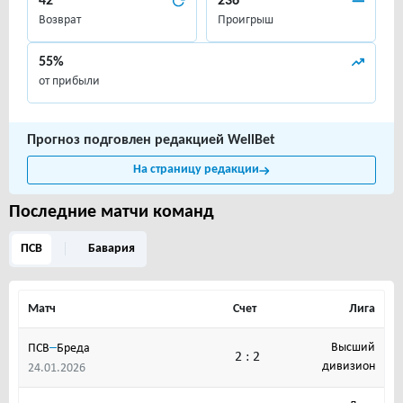
42
236
Возврат
Проигрыш
55%
от прибыли
Прогноз подговлен редакцией WellBet
На страницу редакции
Последние матчи команд
ПСВ
Бавария
Матч
Счет
Лига
–
Высший
ПСВ
Бреда
2 : 2
дивизион
24.01.2026