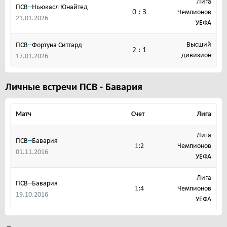
Лига
–
ПСВ
Ньюкасл Юнайтед
0 : 3
Чемпионов
21.01.2026
УЕФА
–
Высший
ПСВ
Фортуна Ситтард
2 : 1
дивизион
17.01.2026
Личные встречи ПСВ - Бавария
Матч
Счет
Лига
Лига
–
ПСВ
Бавария
:
Чемпионов
1
2
01.11.2016
УЕФА
Лига
–
ПСВ
Бавария
:
Чемпионов
1
4
19.10.2016
УЕФА