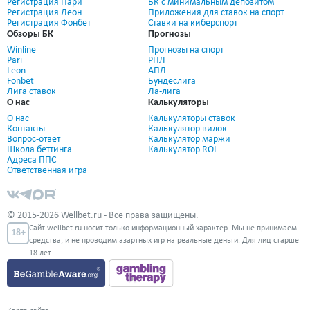
Регистрация Пари
БК с минимальным депозитом
Регистрация Леон
Приложения для ставок на спорт
Регистрация Фонбет
Ставки на киберспорт
Обзоры БК
Прогнозы
Winline
Прогнозы на спорт
Pari
РПЛ
Leon
АПЛ
Fonbet
Бундеслига
Лига ставок
Ла-лига
О нас
Калькуляторы
О нас
Калькуляторы ставок
Контакты
Калькулятор вилок
Вопрос-ответ
Калькулятор маржи
Школа беттинга
Калькулятор ROI
Адреса ППС
Ответственная игра
© 2015-2026 Wellbet.ru - Все права защищены.
Сайт wellbet.ru носит только информационный характер. Мы не принимаем
18+
средства, и не проводим азартных игр на реальные деньги. Для лиц старше
18 лет.