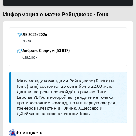
Информация о матче Рейнджерс - Генк
ЛЕ 2025/2026
Лига
Айброкс Стэдиум (50 817)
Стадион
Матч между командами Рейнджерс (Глазго) и
Генк (Генк) состоится 25 сентября в 22:00 мск.
Данная встреча произойдёт в рамках Лиги
Европы УЕФА, в которой вы увидите не только
противостояние команд, но и в первую очередь
тренеров Р.Мартин и Т.Финк, Х.Дессерс и
Д.Хейманс на поле в честном бою.
Рейнджерс