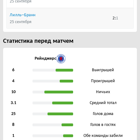
25 сентября
–
Лилль
Бранн
:
2
1
25 сентября
Статистика перед матчем
Рейнджерс
6
Выигрышей
4
Проигрышей
10
Ничьих
3.1
Средний тотал
25
Голов дома
8
Голов в гостях
1
Обе команды забили