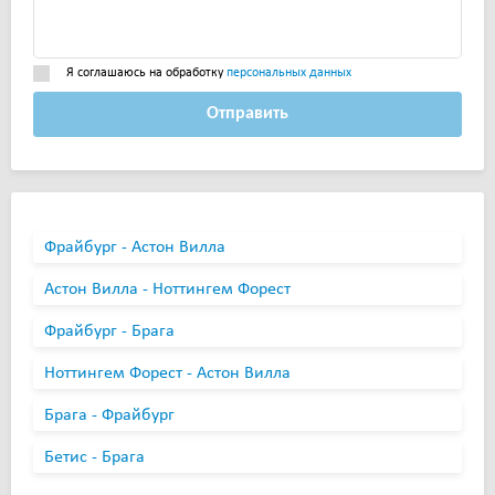
Я соглашаюсь на обработку
персональных данных
Отправить
Фрайбург - Астон Вилла
Астон Вилла - Ноттингем Форест
Фрайбург - Брага
Ноттингем Форест - Астон Вилла
Брага - Фрайбург
Бетис - Брага