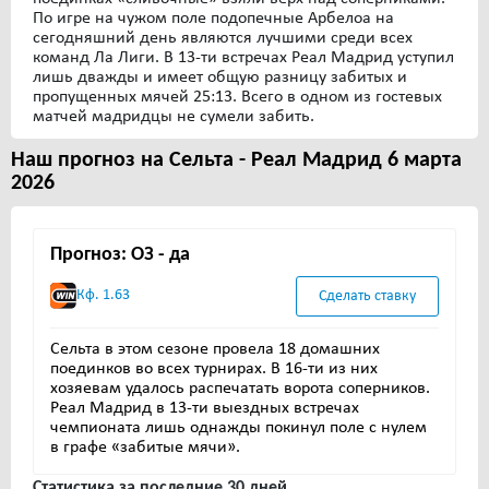
По игре на чужом поле подопечные Арбелоа на
сегодняшний день являются лучшими среди всех
команд Ла Лиги. В 13-ти встречах Реал Мадрид уступил
лишь дважды и имеет общую разницу забитых и
пропущенных мячей 25:13. Всего в одном из гостевых
матчей мадридцы не сумели забить.
Наш прогноз на Сельта - Реал Мадрид 6 марта
2026
Прогноз: ОЗ - да
Кф. 1.63
Сделать ставку
Сельта в этом сезоне провела 18 домашних
поединков во всех турнирах. В 16-ти из них
хозяевам удалось распечатать ворота соперников.
Реал Мадрид в 13-ти выездных встречах
чемпионата лишь однажды покинул поле с нулем
в графе «забитые мячи».
Статистика за последние 30 дней