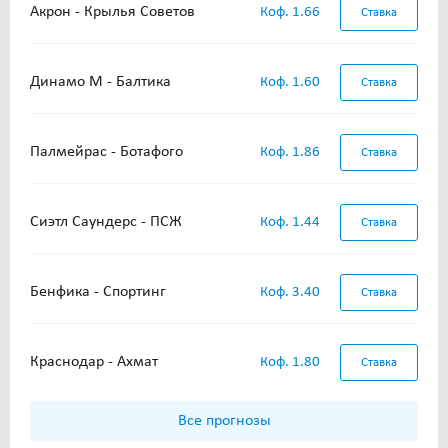
Акрон - Крылья Советов
Коф. 1.66
Ставка
Динамо М - Балтика
Коф. 1.60
Ставка
Палмейрас - Ботафого
Коф. 1.86
Ставка
Сиэтл Саундерс - ПСЖ
Коф. 1.44
Ставка
Бенфика - Спортинг
Коф. 3.40
Ставка
Краснодар - Ахмат
Коф. 1.80
Ставка
Все прогнозы