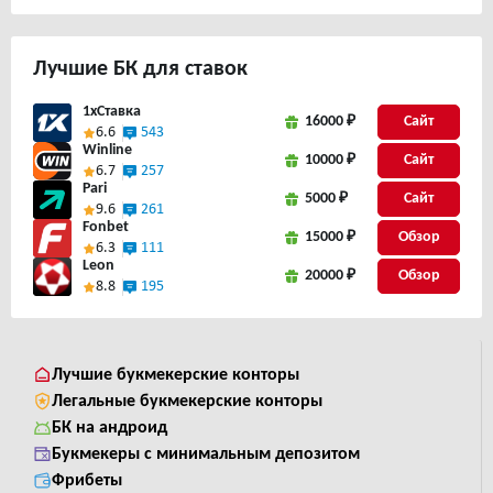
Лучшие
БК для ставок
1xСтавка
16000 ₽
Сайт
6.6
543
Winline
10000 ₽
Сайт
6.7
257
Pari
5000 ₽
Сайт
9.6
261
Fonbet
15000 ₽
6.3
111
Leon
20000 ₽
8.8
195
Лучшие букмекерские конторы
Легальные букмекерские конторы
БК на андроид
Букмекеры с минимальным депозитом
Фрибеты