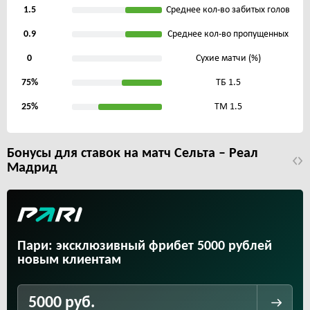
1.5
Среднее кол-во забитых голов
0.9
Среднее кол-во пропущенных
0
Сухие матчи (%)
75%
ТБ 1.5
25%
ТМ 1.5
Бонусы для ставок на матч Сельта – Реал
Мадрид
Пари: эксклюзивный фрибет 5000 рублей
новым клиентам
5000 руб.