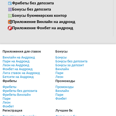
Фрибеты без депозита
Бонусы без депозита
Бонусы букмекерских контор
Приложение Винлайн на андроид
Приложение Фонбет на андроид
Приложения для ставок
Бонусы
Винлайн на Андроид
Бонусы
Пари на Андроид
Бонусы без депозита
Леон на Андроид
Бонусы за депозит
Фонбет на Андроид
Винлайн
Лига ставок на Андроид
Пари
Бетсити на Андроид
Леон
Фрибеты
Промокоды
Фрибеты
Промокоды
Фрибеты без депозита
Винлайн
Фрибеты Винлайн
Пари
Пари
Фонбет
Леон
Фонбет
Регистрация
Лучшие бк