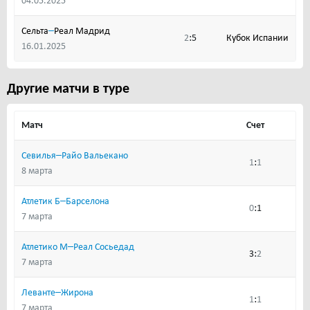
04.05.2025
–
Сельта
Реал Мадрид
:
Кубок Испании
2
5
16.01.2025
Другие матчи в туре
Матч
Счет
–
Cевилья
Райо Вальекано
:
1
1
8 марта
–
Атлетик Б
Барселона
:
0
1
7 марта
–
Атлетико М
Реал Сосьедад
:
3
2
7 марта
–
Леванте
Жирона
:
1
1
7 марта