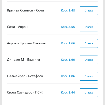
Крылья Советов - Сочи
Коф. 1.48
Ставка
Сочи - Акрон
Коф. 3.55
Ставка
Акрон - Крылья Советов
Коф. 1.66
Ставка
Динамо М - Балтика
Коф. 1.60
Ставка
Палмейрас - Ботафого
Коф. 1.86
Ставка
Сиэтл Саундерс - ПСЖ
Коф. 1.44
Ставка