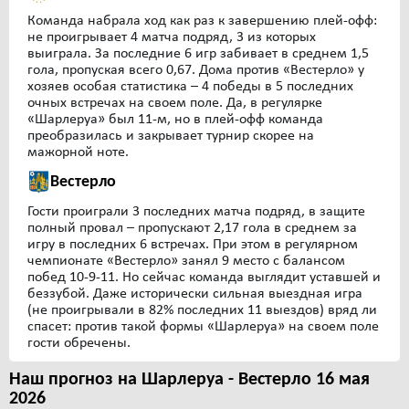
Команда набрала ход как раз к завершению плей-офф:
не проигрывает 4 матча подряд, 3 из которых
выиграла. За последние 6 игр забивает в среднем 1,5
гола, пропуская всего 0,67. Дома против «Вестерло» у
хозяев особая статистика – 4 победы в 5 последних
очных встречах на своем поле. Да, в регулярке
«Шарлеруа» был 11-м, но в плей-офф команда
преобразилась и закрывает турнир скорее на
мажорной ноте.
Вестерло
Гости проиграли 3 последних матча подряд, в защите
полный провал – пропускают 2,17 гола в среднем за
игру в последних 6 встречах. При этом в регулярном
чемпионате «Вестерло» занял 9 место с балансом
побед 10-9-11. Но сейчас команда выглядит уставшей и
беззубой. Даже исторически сильная выездная игра
(не проигрывали в 82% последних 11 выездов) вряд ли
спасет: против такой формы «Шарлеруа» на своем поле
гости обречены.
Наш прогноз на Шарлеруа - Вестерло 16 мая
2026