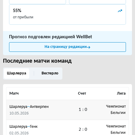
55%
от прибыли
Прогноз подговлен редакцией WellBet
На страницу редакции
Последние матчи команд
Шарлеруа
Вестерло
Матч
Счет
Лига
–
Чемпионат
Шарлеруа
Антверпен
1 : 0
Бельгии
10.05.2026
–
Чемпионат
Шарлеруа
Генк
2 : 0
Бельгии
02.05.2026