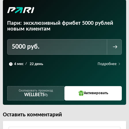
Пари: эксклюзивный фрибет 5000 рублей
новым клиентам
5000 руб.
Подробнее
/
Скопировать промокод
Активировать
WELLBETS
Оставить комментарий