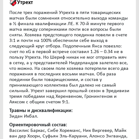
Утрехт
После трех поражений Утрехта в пяти товарищеских
матчах были сомнения относительно выхода команды
в ½ финала квалификации ЛЕ. К 70-й минуте первого
матча между соперниками почти все вопросы были
сняты. Хозяева предстоящего поединка повели в счете
3:1 и почти на 100% обеспечили себе выход в
следующий круг отбора. Подопечным Янса повезло:
счет по xG в первой встрече составил 1.26 – 0.34 не в
пользу Утрехта. Но Шериф никак не мог отправить мяч
в сетку, а у представителей Нидерландов залетело все,
что можно. На своем поле хозяева потерпели всего два
поражения в последних восьми матчах. Оба раза
поединки были товарищескими, и состав у
принимающего коллектива был далеко не самый
сильный. Утрехт завершил прошлый сезон в Эредивизи
тремя победами над Херенвеном, Гронингеном и
Аяксом с общим счетом 9:1.
Травмы и дисквалификации:
Зидан Икбал.
Ориентировочный состав:
Вассилис Баркас, Сибе Хореманс, Ник Виргевер, Майк
ван дер Хоорн, Суфьян Эль-Каруани, Алонсо Энгванда,