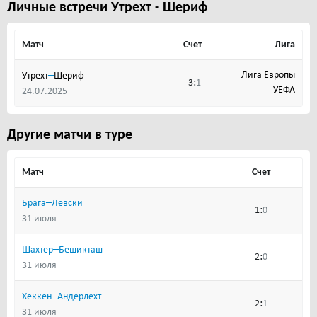
Личные встречи Утрехт - Шериф
Матч
Счет
Лига
–
Лига Европы
Утрехт
Шериф
:
3
1
УЕФА
24.07.2025
Другие матчи в туре
Матч
Счет
–
Брага
Левски
:
1
0
31 июля
–
Шахтер
Бешикташ
:
2
0
31 июля
–
Хеккен
Андерлехт
:
2
1
31 июля