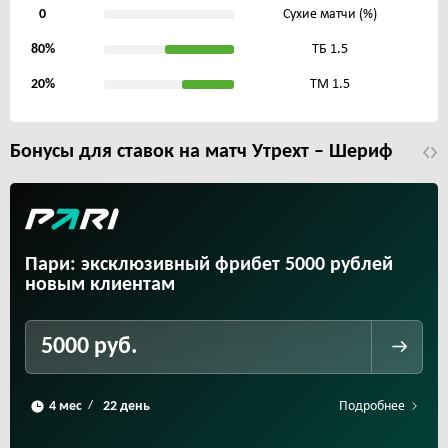
0
Сухие матчи (%)
80%
ТБ 1.5
20%
ТМ 1.5
Бонусы для ставок на матч Утрехт – Шериф
Пари: эксклюзивный фрибет 5000 рублей
новым клиентам
5000 руб.
Подробнее
/