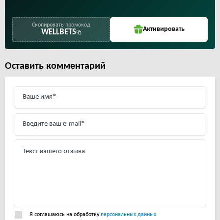
Скопировать промокод
Активировать
WELLBETS
Оставить комментарий
Я соглашаюсь на обработку
персональных данных