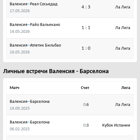
–
Валенсия
Реал Сосьедад
4 : 3
Ла Лига
17.05.2026
–
Валенсия
Райо Вальекано
1 : 1
Ла Лига
14.05.2026
–
Валенсия
Атлетик Бильбао
1 : 0
Ла Лига
10.05.2026
Личные встречи Валенсия - Барселона
Матч
Счет
Лига
–
Валенсия
Барселона
:
Ла Лига
0
6
14.09.2025
–
Валенсия
Барселона
:
Кубок Испании
0
3
06.02.2025