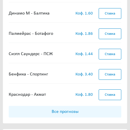
Динамо М - Балтика
Коф. 1.60
Ставка
Палмейрас - Ботафого
Коф. 1.86
Ставка
Сиэтл Саундерс - ПСЖ
Коф. 1.44
Ставка
Бенфика - Спортинг
Коф. 3.40
Ставка
Краснодар - Ахмат
Коф. 1.80
Ставка
Все прогнозы