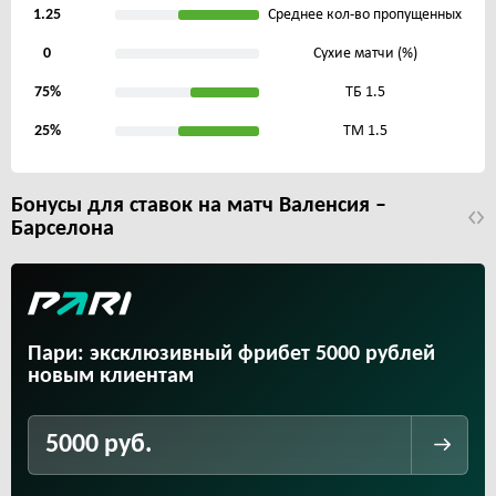
1.25
Среднее кол-во пропущенных
0
Сухие матчи (%)
75%
ТБ 1.5
25%
ТМ 1.5
Бонусы для ставок на матч Валенсия –
Барселона
Пари: эксклюзивный фрибет 5000 рублей
новым клиентам
5000 руб.