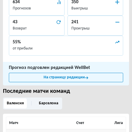
634
350
Прогнозов
Выигрыш
43
241
Возврат
Проигрыш
55%
от прибыли
Прогноз подговлен редакцией WellBet
На страницу редакции
Последние матчи команд
Валенсия
Барселона
Матч
Счет
Лига