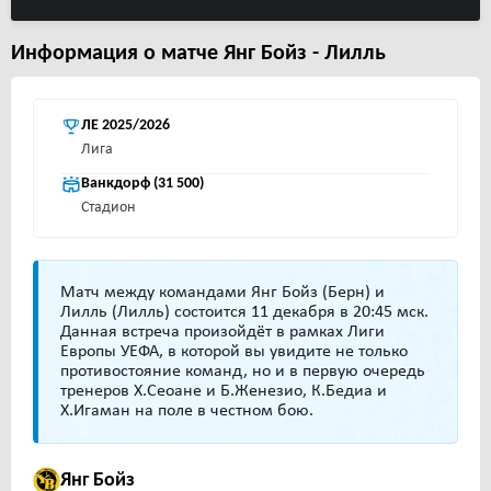
Информация о матче Янг Бойз - Лилль
ЛЕ 2025/2026
Лига
Ванкдорф (31 500)
Стадион
Матч между командами Янг Бойз (Берн) и
Лилль (Лилль) состоится 11 декабря в 20:45 мск.
Данная встреча произойдёт в рамках Лиги
Европы УЕФА, в которой вы увидите не только
противостояние команд, но и в первую очередь
тренеров Х.Сеоане и Б.Женезио, К.Бедиа и
Х.Игаман на поле в честном бою.
Янг Бойз