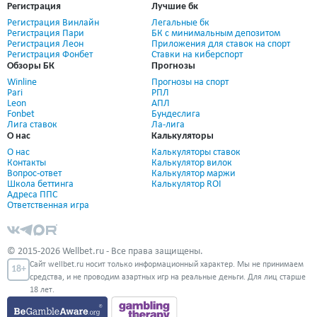
Регистрация
Лучшие бк
Регистрация Винлайн
Легальные бк
Регистрация Пари
БК с минимальным депозитом
Регистрация Леон
Приложения для ставок на спорт
Регистрация Фонбет
Ставки на киберспорт
Обзоры БК
Прогнозы
Winline
Прогнозы на спорт
Pari
РПЛ
Leon
АПЛ
Fonbet
Бундеслига
Лига ставок
Ла-лига
О нас
Калькуляторы
О нас
Калькуляторы ставок
Контакты
Калькулятор вилок
Вопрос-ответ
Калькулятор маржи
Школа беттинга
Калькулятор ROI
Адреса ППС
Ответственная игра
© 2015-2026 Wellbet.ru - Все права защищены.
Сайт wellbet.ru носит только информационный характер. Мы не принимаем
18+
средства, и не проводим азартных игр на реальные деньги. Для лиц старше
18 лет.