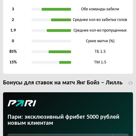
3
Обе команды забили
2
Среднее кол-во забитых голов
1.9
Среднее кол-во пропущенных
0
Сухие матчи (%)
85%
ТБ 1.5
15%
ТМ 1.5
Бонусы для ставок на матч Янг Бойз – Лилль
Пари: эксклюзивный фрибет 5000 рублей
новым клиентам