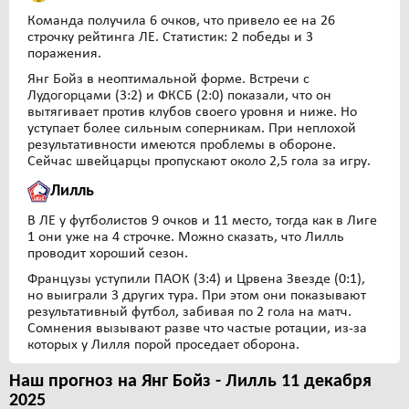
Команда получила 6 очков, что привело ее на 26
строчку рейтинга ЛЕ. Статистик: 2 победы и 3
поражения.
Янг Бойз в неоптимальной форме. Встречи с
Лудогорцами (3:2) и ФКСБ (2:0) показали, что он
вытягивает против клубов своего уровня и ниже. Но
уступает более сильным соперникам. При неплохой
результативности имеются проблемы в обороне.
Сейчас швейцарцы пропускают около 2,5 гола за игру.
Лилль
В ЛЕ у футболистов 9 очков и 11 место, тогда как в Лиге
1 они уже на 4 строчке. Можно сказать, что Лилль
проводит хороший сезон.
Французы уступили ПАОК (3:4) и Црвена Звезде (0:1),
но выиграли 3 других тура. При этом они показывают
результативный футбол, забивая по 2 гола на матч.
Сомнения вызывают разве что частые ротации, из-за
которых у Лилля порой проседает оборона.
Наш прогноз на Янг Бойз - Лилль 11 декабря
2025