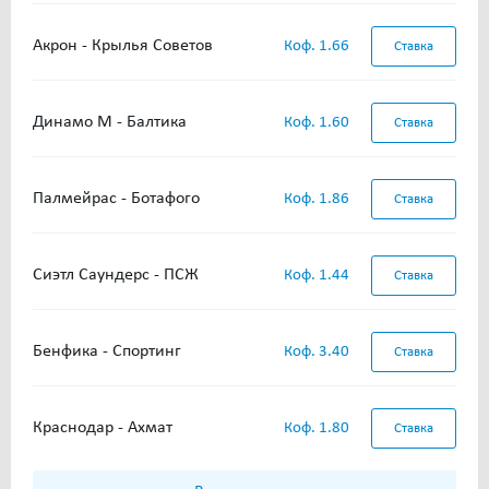
Акрон - Крылья Советов
Коф. 1.66
Ставка
Динамо М - Балтика
Коф. 1.60
Ставка
Палмейрас - Ботафого
Коф. 1.86
Ставка
Сиэтл Саундерс - ПСЖ
Коф. 1.44
Ставка
Бенфика - Спортинг
Коф. 3.40
Ставка
Краснодар - Ахмат
Коф. 1.80
Ставка